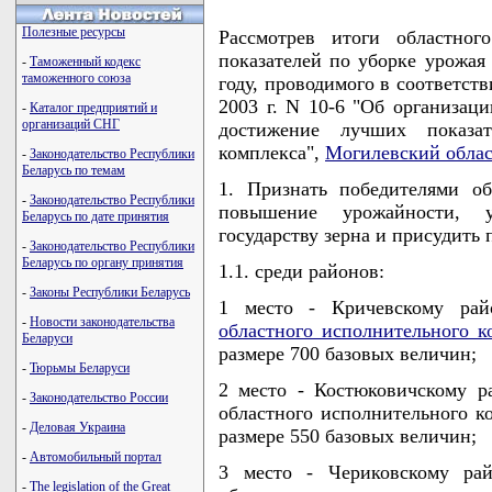
Полезные ресурсы
Рассмотрев итоги областног
показателей по уборке урожая
-
Таможенный кодекс
таможенного союза
году, проводимого в соответст
2003 г. N 10-6 "Об организаци
-
Каталог предприятий и
организаций СНГ
достижение лучших показа
комплекса",
Могилевский облас
-
Законодательство Республики
Беларусь по темам
1. Признать победителями о
-
Законодательство Республики
повышение урожайности, 
Беларусь по дате принятия
государству зерна и присудить 
-
Законодательство Республики
Беларусь по органу принятия
1.1. среди районов:
-
Законы Республики Беларусь
1 место - Кричевскому ра
-
Новости законодательства
областного исполнительного к
Беларуси
размере 700 базовых величин;
-
Тюрьмы Беларуси
2 место - Костюковичскому р
-
Законодательство России
областного исполнительного к
-
Деловая Украина
размере 550 базовых величин;
-
Автомобильный портал
3 место - Чериковскому рай
-
The legislation of the Great