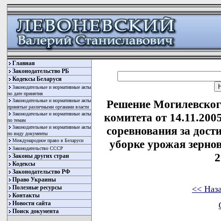
Главная
Законодательство РБ
Кодексы Беларуси
Законодательные и нормативные акты
по дате принятия
Законодательные и нормативные акты
Решение Могилевског
принятые различными органами власти
Законодательные и нормативные акты
комитета от 14.11.200
по темам
Законодательные и нормативные акты
соревнования за дост
по виду документы
Международное право в Беларуси
уборке урожая зерно
Законодательство СССР
2
Законы других стран
Кодексы
Законодательство РФ
Право Украины
<< Наз
Полезные ресурсы
Контакты
Новости сайта
Поиск документа