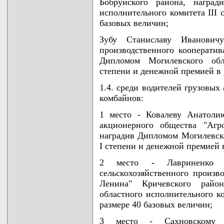
Бобруйского района, наград
исполнительного комитета III 
базовых величин;
Зубу Станиславу Ивановичу
производственного кооператив
Дипломом Могилевского обла
степени и денежной премией в 
1.4. среди водителей грузовых
комбайнов:
1 место - Ковалеву Анатоли
акционерного общества "Агр
наградив Дипломом Могилевско
I степени и денежной премией 
2 место - Лавриненко 
сельскохозяйственного произв
Ленина" Кричевского райо
областного исполнительного к
размере 40 базовых величин;
3 место - Сахновскому 