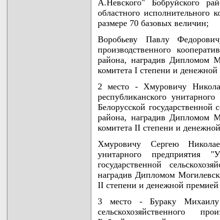
А.Невского" Бобруйского ра
областного исполнительного к
размере 70 базовых величин;
Воробьеву Павлу Федоровичу
производственного кооперати
района, наградив Дипломом М
комитета I степени и денежной
2 место - Хмуровичу Никола
республиканского унитарного
Белорусской государственной с
района, наградив Дипломом М
комитета II степени и денежно
Хмуровичу Сергею Николае
унитарного предприятия "У
государственной сельскохозя
наградив Дипломом Могилевско
II степени и денежной премией
3 место - Бураку Михаилу
сельскохозяйственного про