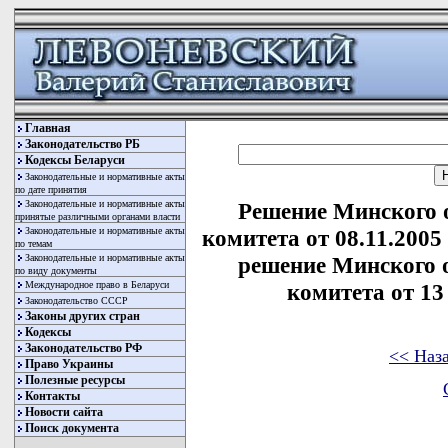
Главная
Законодательство РБ
Кодексы Беларуси
Законодательные и нормативные акты
по дате принятия
Законодательные и нормативные акты
Решение Минского 
принятые различными органами власти
Законодательные и нормативные акты
комитета от 08.11.2005
по темам
Законодательные и нормативные акты
решение Минского 
по виду документы
Международное право в Беларуси
комитета от 13 
Законодательство СССР
Законы других стран
Кодексы
Законодательство РФ
<< Наз
Право Украины
Полезные ресурсы
Контакты
Новости сайта
Поиск документа