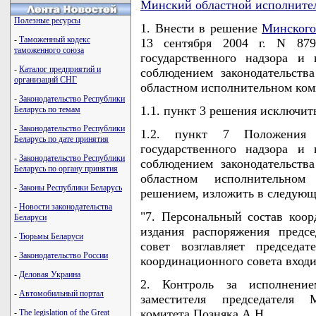
Минский областной исполните
Полезные ресурсы
1. Внести в решение
Минского
-
Таможенный кодекс
13 сентября 2004 г. N 879
таможенного союза
государственного надзора и
-
Каталог предприятий и
соблюдением законодательст
организаций СНГ
областном исполнительном ком
-
Законодательство Республики
1.1. пункт 3 решения исключит
Беларусь по темам
-
Законодательство Республики
1.2. пункт 7 Положения 
Беларусь по дате принятия
государственного надзора и
-
Законодательство Республики
соблюдением законодательст
Беларусь по органу принятия
областном исполнительном
-
Законы Республики Беларусь
решением, изложить в следующ
-
Новости законодательства
"7. Персональный состав коор
Беларуси
издания распоряжения предс
-
Тюрьмы Беларуси
совет возглавляет председа
-
Законодательство России
координационного совета входит
-
Деловая Украина
2. Контроль за исполнени
-
Автомобильный портал
заместителя председателя 
комитета Позняка А.Н.
-
The legislation of the Great