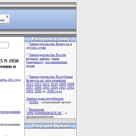
Законодательство Беларуси и
других стран
Законодательство России
кодексы
,
законы
,
указы
5 N 1950
(изьранное)
,
постановления
,
лению и
архив
Законодательство Республики
оябрь 2011 года
Беларусь по дате принятия
:
2013
2012
2011
2010
2009
2008
2007
2006
2005
2004
2003
2002
2001
2000
до
2000 года
Защита прав потребителя
ЗОНА
- специальный проект
Бюллетень
использовании
"ПРЕДПРИНИМАТЕЛЬ"
- о
предпринимателях.
пользованию