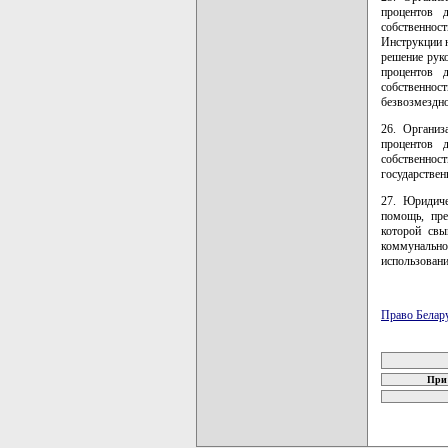
процентов 
собственнос
Инструкции 
решение рук
процентов 
собственнос
безвозмездно
26. Организ
процентов 
собственнос
государствен
27. Юридиче
помощь, пре
которой св
коммунально
использовани
Право Белар
карта новых
При 