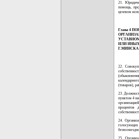
21. Юридиче
помощь, пре
целевом испо
Глава 4 
ОРГАНИЗА
УСТАВНОМ
ИЛИ ИНЫХ
Г.МИНСКА
22. Совокуп
собственнос
(обыкновенн
календарног
(товаров), р
23. Должност
пунктом 4 н
организацие
процентов 
собственнос
24. Организ
голосующих 
безвозмездн
25. Организ