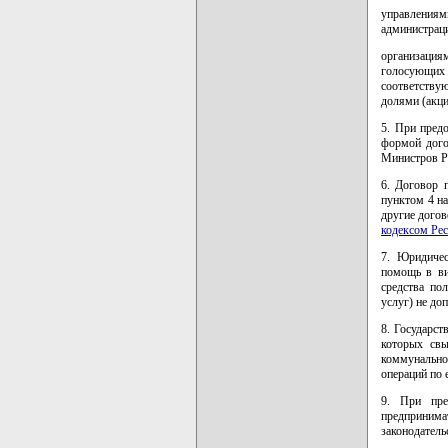
управления
администраци
организация
голосующих
соответству
долями (акц
5. При пред
формой дого
Министров Ре
6. Договор 
пунктом 4 на
другие догов
кодексом Ре
7. Юридичес
помощь в ви
средства по
услуг) не доп
8. Государст
которых св
коммунально
операций по 
9. При пред
предпринима
законодатель