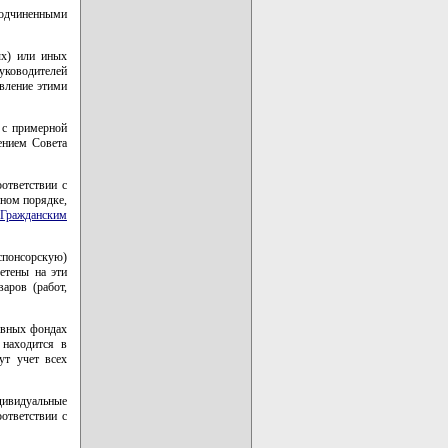
одчиненными
ых) или иных
ководителей
вление этими
 с примерной
ением Совета
ответствии с
нном порядке,
Гражданским
спонсорскую)
етены на эти
аров (работ,
тавных фондах
находится в
ут учет всех
дивидуальные
ответствии с