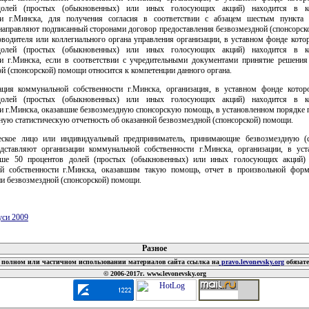
долей (простых (обыкновенных) или иных голосующих акций) находится в к
ти г.Минска, для получения согласия в соответствии с абзацем шестым пункта
направляют подписанный сторонами договор предоставления безвозмездной (спонсорск
оводителя или коллегиального органа управления организации, в уставном фонде кото
долей (простых (обыкновенных) или иных голосующих акций) находится в к
ти г.Минска, если в соответствии с учредительными документами принятие решения
й (спонсорской) помощи относится к компетенции данного органа.
ация коммунальной собственности г.Минска, организация, в уставном фонде кото
долей (простых (обыкновенных) или иных голосующих акций) находится в к
ти г.Минска, оказавшие безвозмездную спонсорскую помощь, в установленном порядке 
ную статистическую отчетность об оказанной безвозмездной (спонсорской) помощи.
ское лицо или индивидуальный предприниматель, принимающие безвозмездную (
дставляют организации коммунальной собственности г.Минска, организации, в ус
ыше 50 процентов долей (простых (обыкновенных) или иных голосующих акций) 
й собственности г.Минска, оказавшим такую помощь, отчет в произвольной фор
и безвозмездной (спонсорской) помощи.
уси 2009
 документов
Разное
полном или частичном использовании материалов сайта ссылка на
pravo.levonevsky.org
обязат
© 2006-2017г. www.levonevsky.org