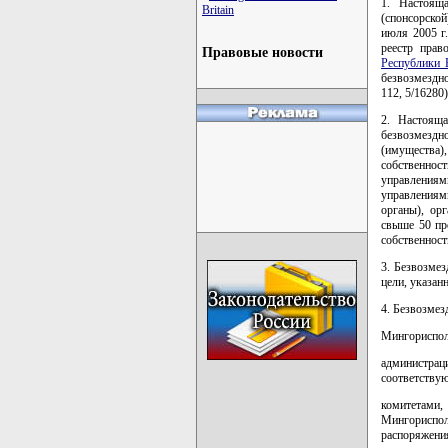
1. Настоящ
Britain
(спонсорской
июля 2005 г
реестр прав
Правовые новости
Республики 
безвозмездн
112, 5/16280)
2. Настоящ
безвозмездн
(имущества)
собственнос
управлениям
управлениям
органы), ор
свыше 50 пр
собственност
3. Безвозме
цели, указан
4. Безвозмез
Мингориспол
администрац
соответству
комитетами
Мингориспол
распоряжения