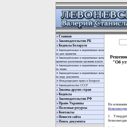
Главная
Законодательство РБ
Кодексы Беларуси
Законодательные и нормативные акты
по дате принятия
Решение
Законодательные и нормативные акты
"Об ут
принятые различными органами власти
Законодательные и нормативные акты
по темам
Законодательные и нормативные акты
по виду документы
Международное право в Беларуси
Законодательство СССР
Законы других стран
Кодексы
Законодательство РФ
Право Украины
На основани
Полезные ресурсы
безвозмездн
Контакты
1. Утверди
Новости сайта
безвозмездно
Поиск документа