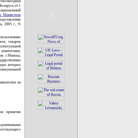
звозмездной
Беларусь от 1
Национальный
а Министров
едоставления
, 2005 г., N
пользованию
юте, товаров
ллектуальной
комитетами,
ов г.Минска,
ударственные
ндах которых
коммунальной
нимателям на
вом принятия
одчиненными
ветствующего