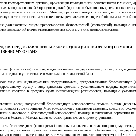
тели государственных органов, организаций коммунальной собственности г.Минска, о
ндах которых свыше 50 процентов долей (простых (обыкновенных) или иных голос
 коммунальной собственности г.Минска, предоставляющих безвозмездную (спонсорс
альную ответственность за достоверность представляемых сведений об оказании такой п
ние должностным лицом предоставления безвозмездной (спонсорской) помощи с ис
ных полномочий влечет ответственность в соответствии с законодательством.
ПОРЯДОК ПРЕДОСТАВЛЕНИЯ БЕЗВОЗМЕЗДНОЙ (СПОНСОРСКОЙ) ПОМОЩИ
ТВЕННОМУ ОРГАНУ
ездная (спонсорская) помощь, предоставляемая государственному органу в виде денеж
 на создание и укрепление его материально-технической базы.
ское лицо или индивидуальный предприниматель, предоставляющие безвозмездную (
дарственному органу в виде денежных средств, в установленном порядке перечисл
нежные средства в пределах сумм безвозмездной (спонсорской) помощи с указание
ственный орган, получающий безвозмездную (спонсорскую) помощь в виде денежны
ом порядке готовит решение Мингорисполкома о выделении денежных средств из бюджет
анной в договоре о безвозмездной (спонсорской) помощи и платежном поручении на 
дств в бюджет г.Минска, копии которых прилагаются к проекту решения.
, если безвозмездная (спонсорская) помощь оказывается в виде товаров (имущества), 
ых прав, включая права на объекты интеллектуальной собственности, государств
такую помощь, должен произвести в установленном порядке соответствующий учет и по