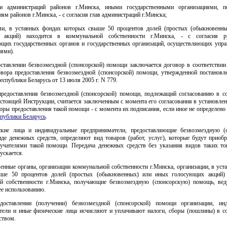
ми администраций районов г.Минска, иными государственными организациями, п
ям районов г.Минска, - с согласия глав администраций г.Минска;
ми, в уставных фондах которых свыше 50 процентов долей (простых (обыкновенн
 акций) находится в коммунальной собственности г.Минска, - с согласия ру
ющих государственных органов и государственных организаций, осуществляющих упра
иями).
оставлении безвозмездной (спонсорской) помощи заключается договор в соответствии
вора предоставления безвозмездной (спонсорской) помощи, утвержденной постановл
спублики Беларусь от 13 июля 2005 г. N 779.
предоставления безвозмездной (спонсорской) помощи, подлежащий согласованию в со
стоящей Инструкции, считается заключенным с момента его согласования в установле
оры предоставления такой помощи - с момента их подписания, если иное не определено
спублики Беларусь
.
кие лица и индивидуальные предприниматели, предоставляющие безвозмездную (
де денежных средств, определяют вид товаров (работ, услуг), которые будут приобр
лучателями такой помощи. Передача денежных средств без указания видов таких тов
ускается.
венные органы, организации коммунальной собственности г.Минска, организации, в ус
ыше 50 процентов долей (простых (обыкновенных) или иных голосующих акций) 
й собственности г.Минска, получающие безвозмездную (спонсорскую) помощь, вед
ее использованию.
оставлении (получении) безвозмездной (спонсорской) помощи организации, ин
тели и иные физические лица исчисляют и уплачивают налоги, сборы (пошлины) в со
ством.