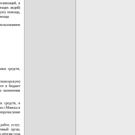
рганизаций, в
ующих акций)
кую) помощь,
омощи.
пользованием
ных средств,
спонсорскую)
яют в бюджет
м назначения
х средств, в
а г.Минска в
перечисление
работ, услуг,
енный орган,
 итогам года