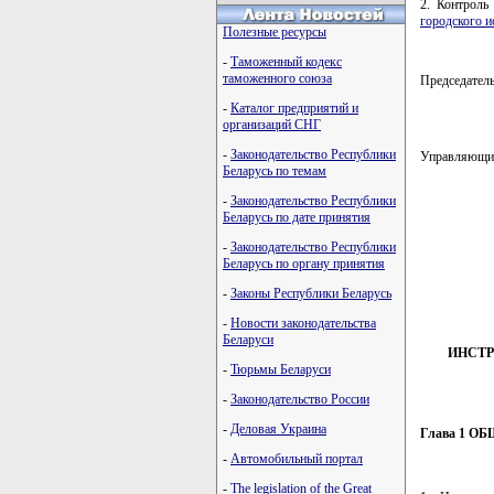
2. Контроль
городского и
Полезные ресурсы
-
Таможенный кодекс
таможенного союза
Председате
-
Каталог предприятий и
организаций СНГ
-
Законодательство Республики
Управляющ
Беларусь по темам
-
Законодательство Республики
Беларусь по дате принятия
         
-
Законодательство Республики
         
         
Беларусь по органу принятия
         
-
Законы Республики Беларусь
         
-
Новости законодательства
Беларуси
ИНСТР
-
Тюрьмы Беларуси
-
Законодательство России
-
Деловая Украина
Глава 1 
-
Автомобильный портал
-
The legislation of the Great