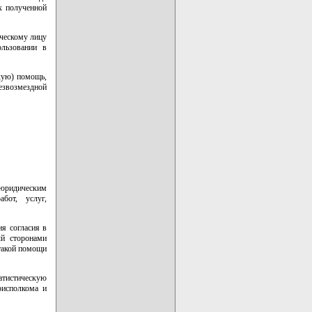
х полученной
ческому лицу
льзовании в
кую) помощь,
безвозмездной
 юридическим
бот, услуг,
я согласия в
ый сторонами
 такой помощи
атистическую
рисполкома и