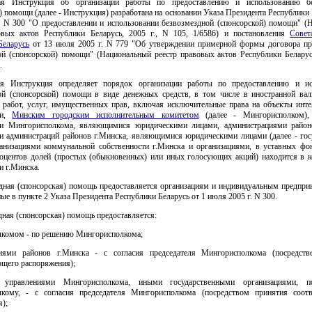
ая Инструкция об организации работы по предоставлению и использованию бе
) помощи (далее - Инструкция) разработана на основании Указа Президента Республики 
. N 300 "О предоставлении и использовании безвозмездной (спонсорской) помощи" (
овых актов Республики Беларусь, 2005 г., N 105, 1/6586) и постановления
Совет
Беларусь
от 13 июля 2005 г. N 779 "Об утверждении примерной формы договора пр
ой (спонсорской) помощи" (Национальный реестр правовых актов Республики Беларусь
.
ая Инструкция определяет порядок организации работы по предоставлению и ис
ой (спонсорской) помощи в виде денежных средств, в том числе в иностранной вал
, работ, услуг, имущественных прав, включая исключительные права на объекты инте
ти,
Минским городским исполнительным комитетом
(далее - Мингорисполком), 
и Мингорисполкома, являющимися юридическими лицами, администрациями район
и администраций районов г.Минска, являющимися юридическими лицами (далее - гос
ганизациями коммунальной собственности г.Минска и организациями, в уставных фо
оцентов долей (простых (обыкновенных) или иных голосующих акций) находится в 
и г.Минска.
здная (спонсорская) помощь предоставляется организациям и индивидуальным предпри
ные в пункте 2 Указа Президента Республики Беларусь от 1 июля 2005 г. N 300.
дная (спонсорская) помощь предоставляется:
комом - по решению Мингорисполкома;
иями районов г.Минска - с согласия председателя Мингорисполкома (посредст
ющего распоряжения);
, управлениями Мингорисполкома, иными государственными организациями, п
кому, - с согласия председателя Мингорисполкома (посредством принятия соот
);