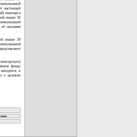
оммунальной
 4 настоящей
ой) помощи и
рой свыше 50
оммунальной
 об оказании
рой свыше 50
оммунальной
представляют
спонсорскую)
тавном фонде
находится в
ме о целевом
ельна