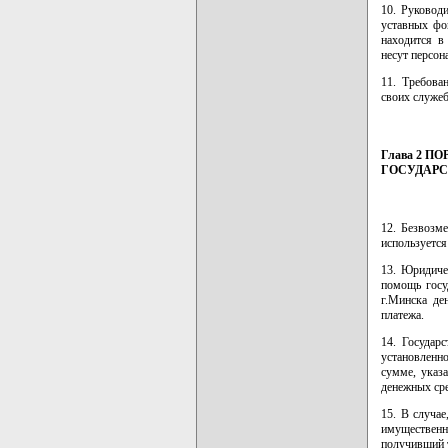
10. Руководи
уставных фо
находится в
несут персон
11. Требова
своих служеб
Глава 2 
ГОСУДАРС
12. Безвозм
используется
13. Юридиче
помощь госу
г.Минска де
платежа.
14. Государ
установленн
сумме, указ
денежных сре
15. В случае
имущественн
получивший 