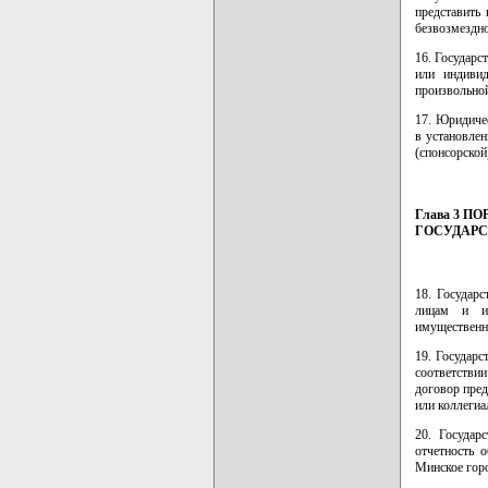
представить
безвозмездно
16. Государ
или индиви
произвольно
17. Юридиче
в установлен
(спонсорской
Глава 3 
ГОСУДАР
18. Государ
лицам и ин
имущественны
19. Государ
соответстви
договор пред
или коллегиа
20. Государ
отчетность 
Минское горо