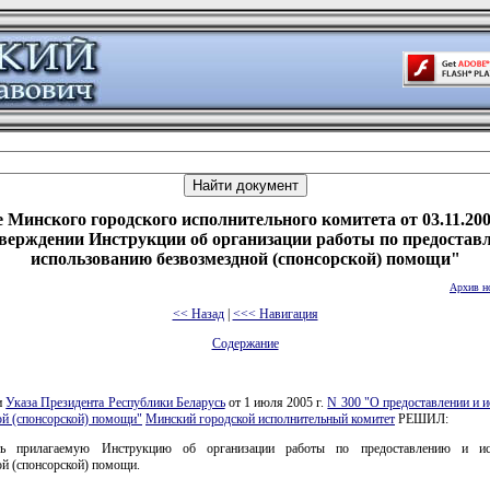
 Минского городского исполнительного комитета от 03.11.200
верждении Инструкции об организации работы по предостав
использованию безвозмездной (спонсорской) помощи"
Архив н
<< Назад
|
<<< Навигация
Содержание
и
Указа Президента Республики Беларусь
от 1 июля 2005 г.
N 300 "О предоставлении и 
ой (спонсорской) помощи"
Минский городской исполнительный комитет
РЕШИЛ:
ть прилагаемую Инструкцию об организации работы по предоставлению и ис
й (спонсорской) помощи.