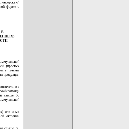
спонсорскую)
ьной форме о
 В
ВЕННЫХ)
ОСТИ
коммунальной
лей (простых
а, в течение
ии продукции
оответствии с
ской) помощи
рой свыше 50
оммунальной
.
ых) или иных
 об оказании
рой свыше 50