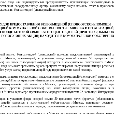
ское лицо или индивидуальный предприниматель, принимающие безвозмездную (
дставляют государственному органу, оказавшему такую помощь, отчет в произвол
льзовании безвозмездной (спонсорской) помощи.
ПОРЯДОК ПРЕДОСТАВЛЕНИЯ БЕЗВОЗМЕЗДНОЙ (СПОНСОРСКОЙ) ПОМОЩИ
ЦИЕЙ КОММУНАЛЬНОЙ СОБСТВЕННОСТИ Г.МИНСКА И ОРГАНИЗАЦИЕЙ,
 ФОНДЕ КОТОРОЙ СВЫШЕ 50 ПРОЦЕНТОВ ДОЛЕЙ (ПРОСТЫХ (ОБЫКНО
 ГОЛОСУЮЩИХ АКЦИЙ) НАХОДИТСЯ В КОММУНАЛЬНОЙ СОБСТВЕНН
ный размер безвозмездной (спонсорской) помощи, предоставляемой организацией 
ти г.Минска, организацией, в уставном фонде которой свыше 50 процентов до
ых) или иных голосующих акций) находится в коммунальной собственности г.Минск
о года не может превышать одного процента от выручки, полученной ими при реализац
абот, услуг за год, предшествующий году предоставления такой помощи.
ными лицами, согласующими предоставление безвозмездной (спонсорской) помощи, в с
астоящей Инструкции может быть принято решение об оказании безвозмездной (спонсор
й коммунальной собственности г.Минска, организацией, в уставном фонде кото
долей (простых (обыкновенных) или иных голосующих акций) находится в к
ти г.Минска, в размере, превышающем определенный пунктом 22 настоящей Инструкции
ация, в уставном фонде которой свыше 50 процентов долей (простых (обыкновенн
акций) находятся в коммунальной собственности г.Минска, принимает решение
ой (спонсорской) помощи в порядке, определенном учредительными документами.
ация коммунальной собственности г.Минска, организация, в уставном фонде кото