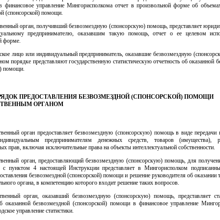
 в финансовое управление Мингорисполкома отчет в произвольной форме об объема
й (спонсорской) помощи.
ственный орган, получивший безвозмездную (спонсорскую) помощь, представляет юриди
дуальному предпринимателю, оказавшим такую помощь, отчет о ее целевом испо
й форме.
ское лицо или индивидуальный предприниматель, оказавшие безвозмездную (спонсорс
ном порядке представляют государственную статистическую отчетность об оказанной 
) помощи.
ПОРЯДОК ПРЕДОСТАВЛЕНИЯ БЕЗВОЗМЕЗДНОЙ (СПОНСОРСКОЙ) ПОМОЩИ
СТВЕННЫМ ОРГАНОМ
ственный орган предоставляет безвозмездную (спонсорскую) помощь в виде передачи
дивидуальным предпринимателям денежных средств, товаров (имущества), ра
х прав, включая исключительные права на объекты интеллектуальной собственности.
ственный орган, предоставляющий безвозмездную (спонсорскую) помощь, для получени
и с пунктом 4 настоящей Инструкции представляет в Мингорисполком подписанн
оставления безвозмездной (спонсорской) помощи и решение руководителя об оказании
льного органа, в компетенцию которого входит решение таких вопросов.
ственный орган, оказавший безвозмездную (спонсорскую) помощь, представляет ст
об оказанной безвозмездной (спонсорской) помощи в финансовое управление Минго
дское управление статистики.