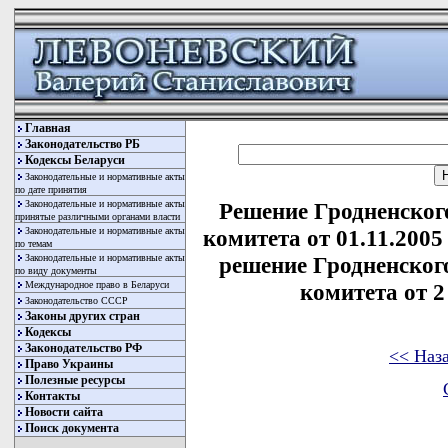
Главная
Законодательство РБ
Кодексы Беларуси
Законодательные и нормативные акты
по дате принятия
Законодательные и нормативные акты
Решение Гродненског
принятые различными органами власти
Законодательные и нормативные акты
комитета от 01.11.2005
по темам
Законодательные и нормативные акты
решение Гродненског
по виду документы
Международное право в Беларуси
комитета от 2 
Законодательство СССР
Законы других стран
Кодексы
Законодательство РФ
<< Наз
Право Украины
Полезные ресурсы
Контакты
Новости сайта
Поиск документа