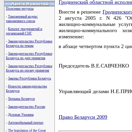
Гродненский областной исполн
Полезные ресурсы
Внести в решение
Гродненског
-
Таможенный кодекс
2 августа 2005 г. N 426 "О
таможенного союза
жилищно-коммунальные услуг
-
Каталог предприятий и
жилищно-коммунального хо
организаций СНГ
изменение:
-
Законодательство Республики
в абзаце четвертом пункта 2 ци
Беларусь по темам
-
Законодательство Республики
Беларусь по дате принятия
Председатель В.Е.САВЧЕНКО
-
Законодательство Республики
Беларусь по органу принятия
-
Законы Республики Беларусь
-
Новости законодательства
Управляющий делами Н.Е.ПР
Беларуси
-
Тюрьмы Беларуси
-
Законодательство России
-
Деловая Украина
Право Беларуси 2009
-
Автомобильный портал
карта новых документов
-
The legislation of the Great