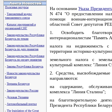
Полезные ресурсы
На основании
Указа Президент
N 474 "О предоставлении нал
-
Таможенный кодекс
таможенного союза
помощи воинам-интернаци
областной Совет депутатов Р
-
Каталог предприятий и
организаций СНГ
1. Освободить благотв
-
Законодательство Республики
интернационалистам "Память А
Беларусь по темам
налога на недвижимость с 
-
Законодательство Республики
Беларусь по дате принятия
территории историко-культурно
-
Законодательство Республики
земельного налога с земель
Беларусь по органу принятия
культурный комплекс "Линия С
-
Законы Республики Беларусь
2. Средства, высвобождаемые
-
Новости законодательства
Беларуси
направляются:
-
Тюрьмы Беларуси
на содержание, обслуживан
-
Законодательство России
комплекса "Линия Сталина";
-
Деловая Украина
на благотворительную деят
-
Автомобильный портал
Президента Республики Беларус
-
The legislation of the Great