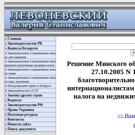
Главная
Законодательство РБ
Кодексы Беларуси
Законодательные и нормативные акты
по дате принятия
Законодательные и нормативные акты
Решение Минского об
принятые различными органами власти
Законодательные и нормативные акты
27.10.2005 N
по темам
Законодательные и нормативные акты
благотворительн
по виду документы
Международное право в Беларуси
интернационалистам
Законодательство СССР
налога на недвижи
Законы других стран
Кодексы
Законодательство РФ
Право Украины
<< Наз
Полезные ресурсы
Контакты
Новости сайта
Поиск документа