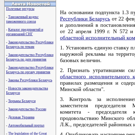
Полезные ресурсы
На основании подпункта 1.3 п
-
Таможенный кодекс
Республики Беларусь
от 22 фев
таможенного союза
и дополнений в постановлени
-
Каталог предприятий и
от 22 апреля 1999 г. N 572 и
организаций СНГ
областной исполнительный ком
-
Законодательство Республики
Беларусь по темам
1. Установить единую ставку п
наружной рекламы на террито
-
Законодательство Республики
Беларусь по дате принятия
базовых величин.
-
Законодательство Республики
2. Признать утратившими с
Беларусь по органу принятия
областного исполнительного 
-
Законы Республики Беларусь
правилах размещения и соде
-
Новости законодательства
Минской области".
Беларуси
3. Контроль за исполнени
-
Тюрьмы Беларуси
заместителя председателя 
-
Законодательство России
комитета - председателя 
-
Деловая Украина
продовольствию Минского обл
Л.К., председателей районных 
-
Автомобильный портал
-
The legislation of the Great
4. Опубликовать настоящее реше