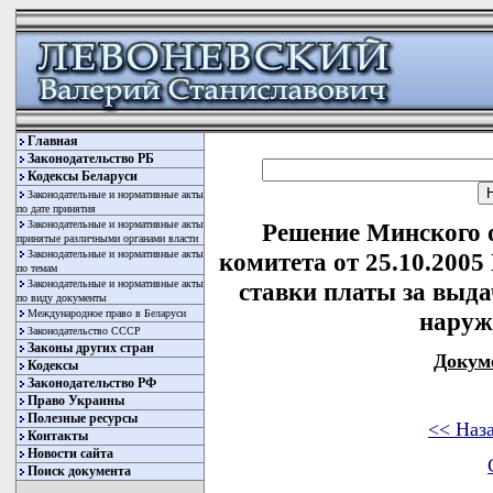
Главная
Законодательство РБ
Кодексы Беларуси
Законодательные и нормативные акты
по дате принятия
Законодательные и нормативные акты
Решение Минского 
принятые различными органами власти
Законодательные и нормативные акты
комитета от 25.10.2005
по темам
Законодательные и нормативные акты
ставки платы за выд
по виду документы
Международное право в Беларуси
наруж
Законодательство СССР
Законы других стран
Докум
Кодексы
Законодательство РФ
Право Украины
Полезные ресурсы
<< Наз
Контакты
Новости сайта
Поиск документа