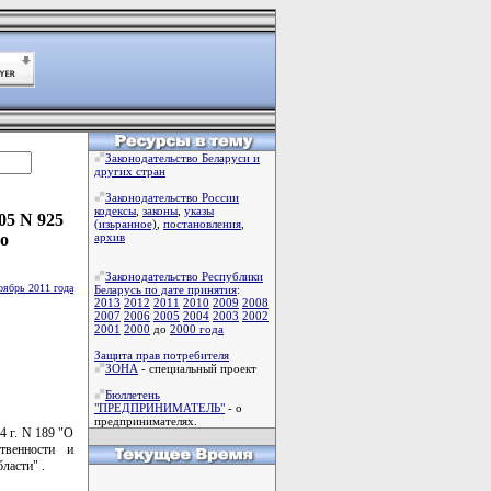
Законодательство Беларуси и
других стран
Законодательство России
кодексы
,
законы
,
указы
05 N 925
(изьранное)
,
постановления
,
о
архив
Законодательство Республики
оябрь 2011 года
Беларусь по дате принятия
:
2013
2012
2011
2010
2009
2008
2007
2006
2005
2004
2003
2002
2001
2000
до
2000 года
Защита прав потребителя
ЗОНА
- специальный проект
Бюллетень
"ПРЕДПРИНИМАТЕЛЬ"
- о
предпринимателях.
4 г. N 189 "О
твенности и
ласти" .