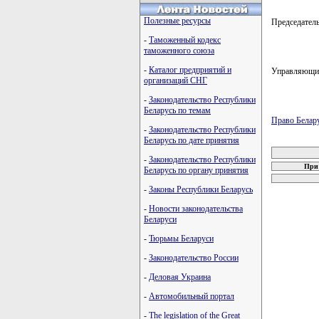
Полезные ресурсы
Председат
-
Таможенный кодекс
таможенного союза
-
Каталог предприятий и
Управляющи
организаций СНГ
-
Законодательство Республики
Беларусь по темам
Право Белар
-
Законодательство Республики
карта новых
Беларусь по дате принятия
-
Законодательство Республики
При 
Беларусь по органу принятия
-
Законы Республики Беларусь
-
Новости законодательства
Беларуси
-
Тюрьмы Беларуси
-
Законодательство России
-
Деловая Украина
-
Автомобильный портал
-
The legislation of the Great