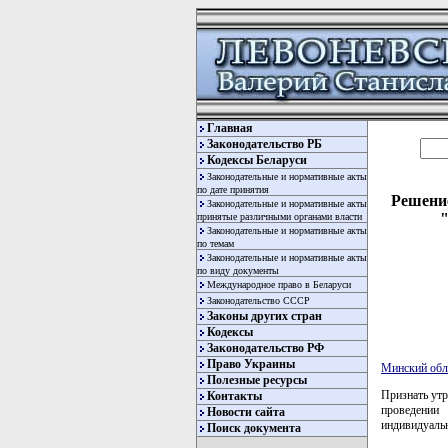
Главная
Законодательство РБ
Кодексы Беларуси
Законодательные и нормативные акты
по дате принятия
Решение
Законодательные и нормативные акты
принятые различными органами власти
Законодательные и нормативные акты
по темам
Законодательные и нормативные акты
по виду документы
Международное право в Беларуси
Законодательство СССР
Законы других стран
Кодексы
Законодательство РФ
Право Украины
Минский обл
Полезные ресурсы
Признать ут
Контакты
проведении
Новости сайта
индивидуальн
Поиск документа