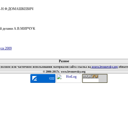
ель Н.Ф.ДОМАШКЕВИЧ
й делами А.В.МИРЧУК
уси 2009
 документов
Разное
полном или частичном использовании материалов сайта ссылка на
pravo.levonevsky.org
обязат
© 2006-2017г. www.levonevsky.org