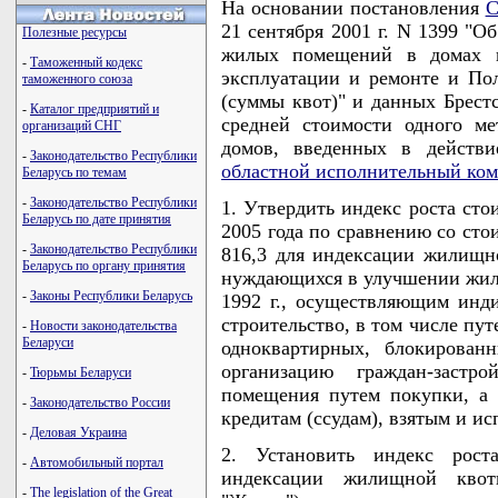
На основании постановления
С
21 сентября 2001 г. N 1399 "
Полезные ресурсы
жилых помещений в домах г
-
Таможенный кодекс
эксплуатации и ремонте и П
таможенного союза
(суммы квот)" и данных Брестс
-
Каталог предприятий и
средней стоимости одного м
организаций СНГ
домов, введенных в действи
-
Законодательство Республики
областной исполнительный ком
Беларусь по темам
-
Законодательство Республики
1. Утвердить индекс роста сто
Беларусь по дате принятия
2005 года по сравнению со стои
-
Законодательство Республики
816,3 для индексации жилищн
Беларусь по органу принятия
нуждающихся в улучшении жил
-
Законы Республики Беларусь
1992 г., осуществляющим инд
строительство, в том числе пу
-
Новости законодательства
Беларуси
одноквартирных, блокирова
организацию граждан-заст
-
Тюрьмы Беларуси
помещения путем покупки, а
-
Законодательство России
кредитам (ссудам), взятым и и
-
Деловая Украина
2. Установить индекс рост
-
Автомобильный портал
индексации жилищной квот
-
The legislation of the Great