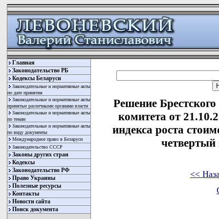
Главная
Законодательство РБ
Кодексы Беларуси
Законодательные и нормативные акты
по дате принятия
Законодательные и нормативные акты
Решение Брестского
принятые различными органами власти
Законодательные и нормативные акты
комитета от 21.10.
по темам
Законодательные и нормативные акты
индекса роста стоим
по виду документы
Международное право в Беларуси
четвертый 
Законодательство СССР
Законы других стран
Кодексы
Законодательство РФ
<< Наз
Право Украины
Полезные ресурсы
Контакты
Новости сайта
Поиск документа