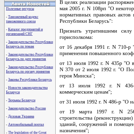
В целях реализации распоряжен
мая 2005 г. N 108рп "О некот
Полезные ресурсы
нормативных правовых актов 
-
Таможенный кодекс
Республики Беларусь":
таможенного союза
-
Каталог предприятий и
Признать утратившими силу 
организаций СНГ
горисполкома:
-
Законодательство Республики
от 16 декабря 1991 г. N 710-
Беларусь по темам
применения повышенного коэф
-
Законодательство Республики
Беларусь по дате принятия
от 13 июля 1992 г. N 435р "О
-
Законодательство Республики
N 370 от 2 июля 1992 г. "О П
Беларусь по органу принятия
героя Минска";
-
Законы Республики Беларусь
от 13 июля 1992 г. N 436
-
Новости законодательства
коммерческим ценам";
Беларуси
-
Тюрьмы Беларуси
от 31 июля 1992 г. N 486-р "О 
-
Законодательство России
от 19 марта 1997 г. N 256
-
Деловая Украина
строительства (реконструкции)
зданий, сооружений и помещен
-
Автомобильный портал
назначения";
-
The legislation of the Great