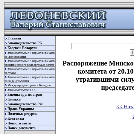
Главная
Законодательство РБ
Кодексы Беларуси
Законодательные и нормативные акты
по дате принятия
Законодательные и нормативные акты
Распоряжение Минског
принятые различными органами власти
Законодательные и нормативные акты
комитета от 20.1
по темам
Законодательные и нормативные акты
утратившими силу
по виду документы
Международное право в Беларуси
председат
Законодательство СССР
Законы других стран
Кодексы
Законодательство РФ
<< Наз
Право Украины
Полезные ресурсы
Контакты
Новости сайта
Поиск документа