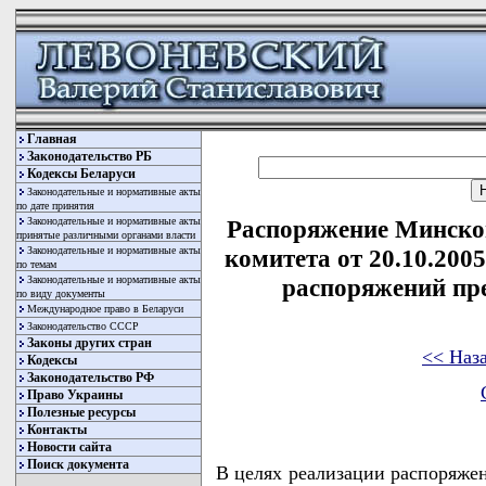
Главная
Законодательство РБ
Кодексы Беларуси
Законодательные и нормативные акты
по дате принятия
Законодательные и нормативные акты
Распоряжение Минског
принятые различными органами власти
Законодательные и нормативные акты
комитета от 20.10.200
по темам
Законодательные и нормативные акты
распоряжений пр
по виду документы
Международное право в Беларуси
Законодательство СССР
Законы других стран
<< Наз
Кодексы
Законодательство РФ
Право Украины
Полезные ресурсы
Контакты
Новости сайта
Поиск документа
В целях реализации распоряжен