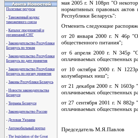
мая 2005 г. N 108рп "О некот
нормативных правовых актов 
Полезные ресурсы
Республики Беларусь":
-
Таможенный кодекс
таможенного союза
Отменить следующие распоряже
-
Каталог предприятий и
организаций СНГ
от 20 января 2000 г. N 46р "
общественного питания";
-
Законодательство Республики
Беларусь по темам
от 6 апреля 2000 г. N 345р "
-
Законодательство Республики
оплачиваемых общественных ра
Беларусь по дате принятия
от 10 октября 2000 г. N 1223
-
Законодательство Республики
Беларусь по органу принятия
колумбарных ниш";
-
Законы Республики Беларусь
от 21 декабря 2000 г. N 1603р
-
Новости законодательства
оплачиваемых общественных ра
Беларуси
от 27 сентября 2001 г. N 882р
-
Тюрьмы Беларуси
оплачиваемых общественных ра
-
Законодательство России
-
Деловая Украина
-
Автомобильный портал
Председатель М.Я.Павлов
-
The legislation of the Great