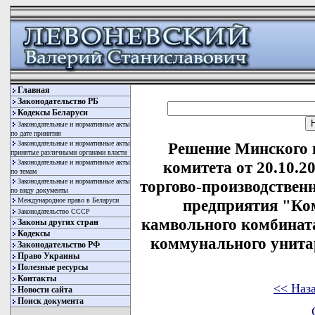
Главная
Законодательство РБ
Кодексы Беларуси
Законодательные и нормативные акты
по дате принятия
Законодательные и нормативные акты
Решение Минского 
принятые различными органами власти
Законодательные и нормативные акты
комитета от 20.10.2
по темам
Законодательные и нормативные акты
торгово-производствен
по виду документы
Международное право в Беларуси
предприятия "Ко
Законодательство СССР
камвольного комбината
Законы других стран
Кодексы
коммунального унита
Законодательство РФ
Право Украины
Полезные ресурсы
Контакты
<< Наз
Новости сайта
Поиск документа