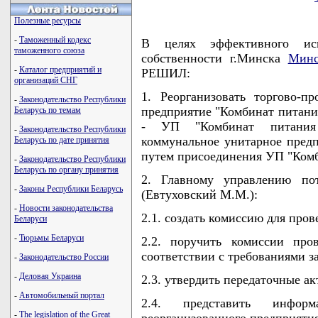
Полезные ресурсы
-
Таможенный кодекс
В целях эффективного исп
таможенного союза
собственности г.Минска
Минс
-
Каталог предприятий и
РЕШИЛ:
организаций СНГ
1. Реорганизовать торгово-п
-
Законодательство Республики
предприятие "Комбинат питани
Беларусь по темам
- УП "Комбинат питания 
-
Законодательство Республики
коммунальное унитарное предп
Беларусь по дате принятия
путем присоединения УП "Ком
-
Законодательство Республики
Беларусь по органу принятия
2. Главному управлению пот
-
Законы Республики Беларусь
(Евтуховский М.М.):
-
Новости законодательства
2.1. создать комиссию для пров
Беларуси
-
Тюрьмы Беларуси
2.2. поручить комиссии про
соответствии с требованиями з
-
Законодательство России
-
Деловая Украина
2.3. утвердить передаточные ак
-
Автомобильный портал
2.4. представить информ
-
The legislation of the Great
реорганизованного предприятия