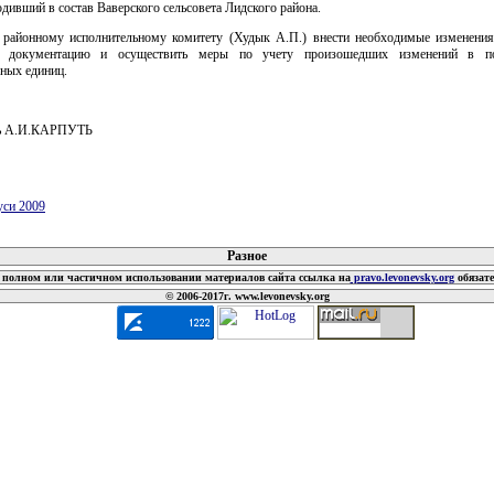
дивший в состав Ваверского сельсовета Лидского района.
 районному исполнительному комитету (Худык А.П.) внести необходимые изменения
ю документацию и осуществить меры по учету произошедших изменений в по
ных единиц.
ль А.И.КАРПУТЬ
уси 2009
 документов
Разное
полном или частичном использовании материалов сайта ссылка на
pravo.levonevsky.org
обязат
© 2006-2017г. www.levonevsky.org