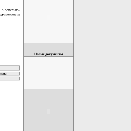
 в земельно-
дчиненности
Новые документы
ельна