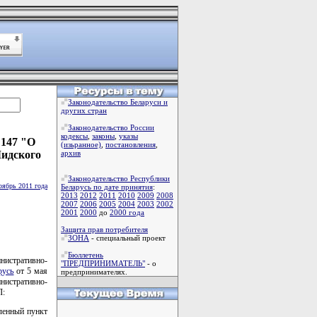
Законодательство Беларуси и
других стран
Законодательство России
кодексы
,
законы
,
указы
 147 "О
(изьранное)
,
постановления
,
Лидского
архив
Законодательство Республики
оябрь 2011 года
Беларусь по дате принятия
:
2013
2012
2011
2010
2009
2008
2007
2006
2005
2004
2003
2002
2001
2000
до
2000 года
Защита прав потребителя
ЗОНА
- специальный проект
Бюллетень
истративно-
"ПРЕДПРИНИМАТЕЛЬ"
- о
русь
от 5 мая
предпринимателях.
нистративно-
Л:
еленный пункт