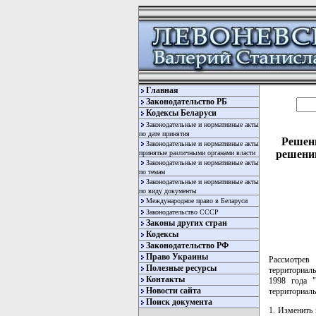
Главная
Законодательство РБ
Кодексы Беларуси
Законодательные и нормативные акты
по дате принятия
Решени
Законодательные и нормативные акты
решении
принятые различными органами власти
Законодательные и нормативные акты
по темам
Законодательные и нормативные акты
по виду документы
Международное право в Беларуси
Законодательство СССР
Законы других стран
Кодексы
Законодательство РФ
Право Украины
Рассмотрев
Полезные ресурсы
территориаль
Контакты
1998 года "
Новости сайта
территориаль
Поиск документа
1. Изменить 