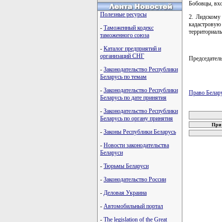
Бобовцы, вхо
Полезные ресурсы
2. Лидскому
кадастрову
-
Таможенный кодекс
территориаль
таможенного союза
-
Каталог предприятий и
организаций СНГ
Председате
-
Законодательство Республики
Беларусь по темам
-
Законодательство Республики
Право Белар
Беларусь по дате принятия
карта новых
-
Законодательство Республики
Беларусь по органу принятия
При 
-
Законы Республики Беларусь
-
Новости законодательства
Беларуси
-
Тюрьмы Беларуси
-
Законодательство России
-
Деловая Украина
-
Автомобильный портал
-
The legislation of the Great