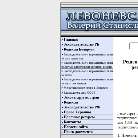
Главная
Законодательство РБ
Кодексы Беларуси
Законодательные и нормативные акты
по дате принятия
Решени
Законодательные и нормативные акты
ре
принятые различными органами власти
Законодательные и нормативные акты
по темам
Законодательные и нормативные акты
по виду документы
Международное право в Беларуси
Законодательство СССР
Законы других стран
Кодексы
Законодательство РФ
Право Украины
Рассмотрев 
Полезные ресурсы
территориаль
Контакты
мая 1998 го
Новости сайта
территориаль
Поиск документа
1. Изменить 