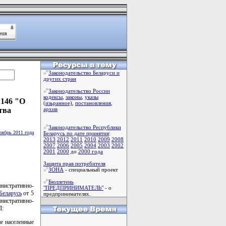
Законодательство Беларуси и
других стран
Законодательство России
кодексы
,
законы
,
указы
 146 "О
(изьранное)
,
постановления
,
тва
архив
Законодательство Республики
оябрь 2011 года
Беларусь по дате принятия
:
2013
2012
2011
2010
2009
2008
2007
2006
2005
2004
2003
2002
2001
2000
до
2000 года
Защита прав потребителя
ЗОНА
- специальный проект
Бюллетень
нистративно-
"ПРЕДПРИНИМАТЕЛЬ"
- о
Беларусь
от 5
предпринимателях.
нистративно-
Л:
ие населенные