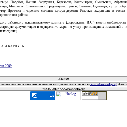
евцы, Подейки, Пашки, Запрудяны, Березовка, Коломыцкие, Смильгини, Абрами
ранцы, Мишкалы, Станкилишки, Градовщина, Трайги, Славная, Еделевцы, хутор Бобро
утор Провожа и отдельно стоящие хутора деревни Толочки, входившие в состав 
ороновского района.
кому районному исполнительному комитету (Дорошкевич И.С.) внести необходимые
дастровую документацию и осуществить меры по учету произошедших изменений в п
ных единиц.
ль А.И.КАРПУТЬ
уси 2009
 документов
Разное
полном или частичном использовании материалов сайта ссылка на
pravo.levonevsky.org
обязат
© 2006-2017г. www.levonevsky.org