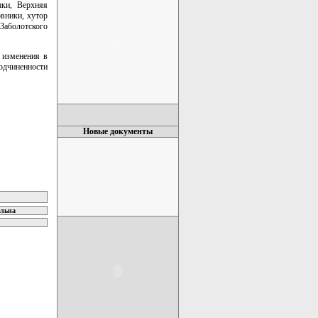
шки, Верхняя
вники, хутор
Заболотского
 изменения в
одчиненности
Новые документы
ельна