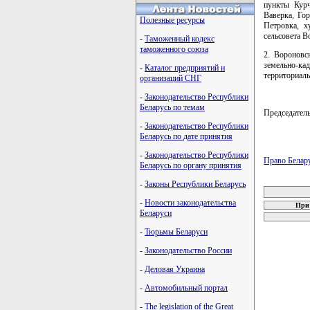
пункты Курч
Ваверка, Го
Полезные ресурсы
Петровка, х
сельсовета В
-
Таможенный кодекс
таможенного союза
2. Вороновс
земельно-ка
-
Каталог предприятий и
территориаль
организаций СНГ
-
Законодательство Республики
Беларусь по темам
Председате
-
Законодательство Республики
Беларусь по дате принятия
-
Законодательство Республики
Право Белар
Беларусь по органу принятия
карта новых
-
Законы Республики Беларусь
-
Новости законодательства
При 
Беларуси
-
Тюрьмы Беларуси
-
Законодательство России
-
Деловая Украина
-
Автомобильный портал
-
The legislation of the Great