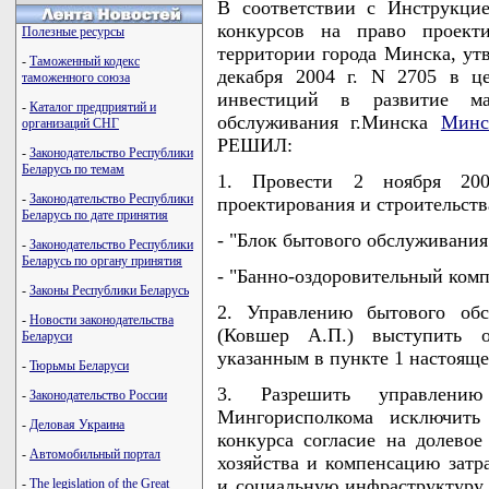
В соответствии с Инструкци
конкурсов на право проекти
Полезные ресурсы
территории города Минска, ут
-
Таможенный кодекс
декабря 2004 г. N 2705 в ц
таможенного союза
инвестиций в развитие мат
-
Каталог предприятий и
обслуживания г.Минска
Минс
организаций СНГ
РЕШИЛ:
-
Законодательство Республики
Беларусь по темам
1. Провести 2 ноября 20
-
Законодательство Республики
проектирования и строительст
Беларусь по дате принятия
- "Блок бытового обслуживания
-
Законодательство Республики
Беларусь по органу принятия
- "Банно-оздоровительный комп
-
Законы Республики Беларусь
2. Управлению бытового обс
-
Новости законодательства
(Ковшер А.П.) выступить о
Беларуси
указанным в пункте 1 настояще
-
Тюрьмы Беларуси
3. Разрешить управлению
-
Законодательство России
Мингорисполкома исключить 
-
Деловая Украина
конкурса согласие на долевое
-
Автомобильный портал
хозяйства и компенсацию затр
и социальную инфраструктуру,
-
The legislation of the Great