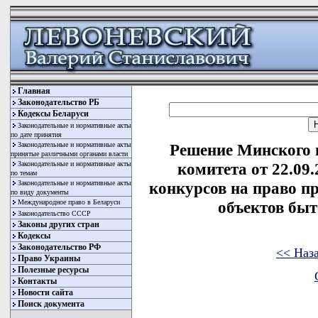
Главная
Законодательство РБ
Кодексы Беларуси
Законодательные и нормативные акты
по дате принятия
Законодательные и нормативные акты
Решение Минского 
принятые различными органами власти
Законодательные и нормативные акты
комитета от 22.09
по темам
Законодательные и нормативные акты
конкурсов на право п
по виду документы
Международное право в Беларуси
объектов бы
Законодательство СССР
Законы других стран
Кодексы
Законодательство РФ
<< Наз
Право Украины
Полезные ресурсы
Контакты
Новости сайта
Поиск документа