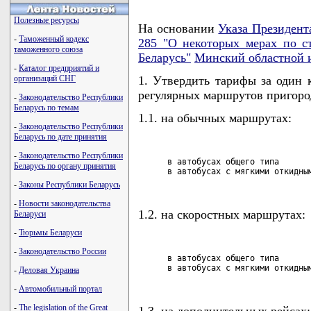
Полезные ресурсы
На основании
Указа Президент
-
Таможенный кодекс
285 "О некоторых мерах по с
таможенного союза
Беларусь"
Минский областной 
-
Каталог предприятий и
организаций СНГ
1. Утвердить тарифы за один 
регулярных маршрутов пригоро
-
Законодательство Республики
Беларусь по темам
1.1. на обычных маршрутах:
-
Законодательство Республики
Беларусь по дате принятия
-
Законодательство Республики
      в автобусах общего типа       
Беларусь по органу принятия
      в автобусах с мягкими откидны
-
Законы Республики Беларусь
-
Новости законодательства
1.2. на скоростных маршрутах:
Беларуси
-
Тюрьмы Беларуси
-
Законодательство России
      в автобусах общего типа       
      в автобусах с мягкими откидны
-
Деловая Украина
-
Автомобильный портал
-
The legislation of the Great