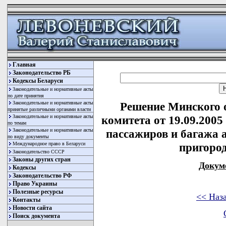
Главная
Законодательство РБ
Кодексы Беларуси
Законодательные и нормативные акты
по дате принятия
Законодательные и нормативные акты
Решение Минского 
принятые различными органами власти
Законодательные и нормативные акты
комитета от 19.09.2005
по темам
Законодательные и нормативные акты
пассажиров и багажа
по виду документы
Международное право в Беларуси
пригоро
Законодательство СССР
Законы других стран
Докум
Кодексы
Законодательство РФ
Право Украины
Полезные ресурсы
<< Наз
Контакты
Новости сайта
Поиск документа