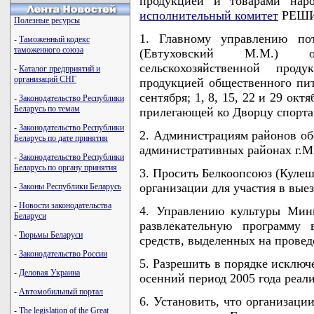
продукцией и товарами нар
исполнительный комитет
РЕШИ
Полезные ресурсы
1. Главному управлению пот
-
Таможенный кодекс
таможенного союза
(Евтуховский М.М.) о
сельскохозяйственной проду
-
Каталог предприятий и
организаций СНГ
продукцией общественного пита
сентября; 1, 8, 15, 22 и 29 октя
-
Законодательство Республики
Беларусь по темам
прилегающей ко Дворцу спорта 
-
Законодательство Республики
2. Администрациям районов об
Беларусь по дате принятия
административных районах г.М
-
Законодательство Республики
Беларусь по органу принятия
3. Просить Белкоопсоюз (Кулеш
организации для участия в выез
-
Законы Республики Беларусь
-
Новости законодательства
4. Управлению культуры Минг
Беларуси
развлекательную программу 
-
Тюрьмы Беларуси
средств, выделенных на прове
-
Законодательство России
5. Разрешить в порядке исключ
-
Деловая Украина
осенний период 2005 года реали
-
Автомобильный портал
6. Установить, что организац
-
The legislation of the Great