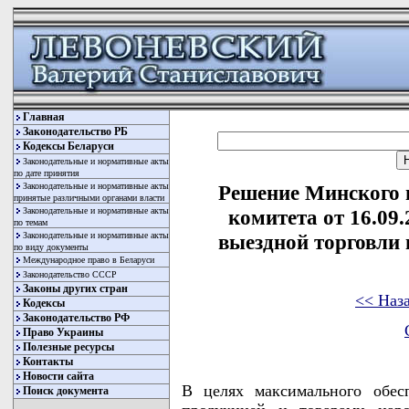
Главная
Законодательство РБ
Кодексы Беларуси
Законодательные и нормативные акты
по дате принятия
Законодательные и нормативные акты
Решение Минского 
принятые различными органами власти
Законодательные и нормативные акты
комитета от 16.09
по темам
Законодательные и нормативные акты
выездной торговли 
по виду документы
Международное право в Беларуси
Законодательство СССР
Законы других стран
<< Наз
Кодексы
Законодательство РФ
Право Украины
Полезные ресурсы
Контакты
Новости сайта
В целях максимального обесп
Поиск документа