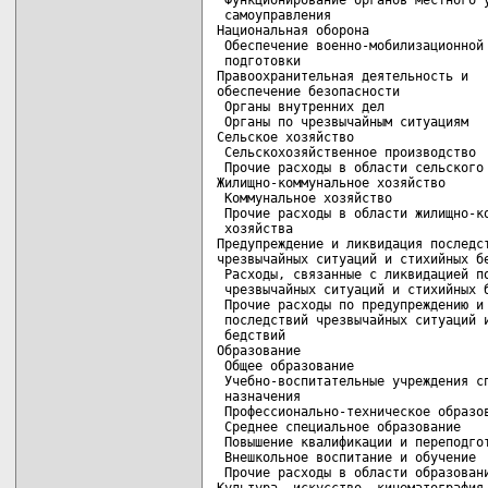
 самоуправления                     
Национальная оборона                
 Обеспечение военно-мобилизационной 
 подготовки

Правоохранительная деятельность и   
обеспечение безопасности

 Органы внутренних дел              
 Органы по чрезвычайным ситуациям   
Сельское хозяйство                  
 Сельскохозяйственное производство  
 Прочие расходы в области сельского 
Жилищно-коммунальное хозяйство      
 Коммунальное хозяйство             
 Прочие расходы в области жилищно-ко
 хозяйства                          
Предупреждение и ликвидация последст
чрезвычайных ситуаций и стихийных бе
 Расходы, связанные с ликвидацией по
 чрезвычайных ситуаций и стихийных б
 Прочие расходы по предупреждению и 
 последствий чрезвычайных ситуаций и
 бедствий                           
Образование                         
 Общее образование                  
 Учебно-воспитательные учреждения сп
 назначения                         
 Профессионально-техническое образов
 Среднее специальное образование    
 Повышение квалификации и переподгот
 Внешкольное воспитание и обучение  
 Прочие расходы в области образовани
Культура, искусство, кинематография 