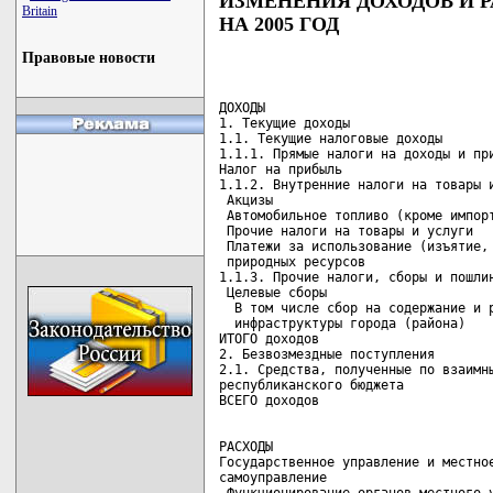
ИЗМЕНЕНИЯ ДОХОДОВ И 
Britain
НА 2005 ГОД
Правовые новости
ДОХОДЫ

1. Текущие доходы                   
1.1. Текущие налоговые доходы       
1.1.1. Прямые налоги на доходы и при
Налог на прибыль                    
1.1.2. Внутренние налоги на товары и
 Акцизы                             
 Автомобильное топливо (кроме импорт
 Прочие налоги на товары и услуги   
 Платежи за использование (изъятие, 
 природных ресурсов                 
1.1.3. Прочие налоги, сборы и пошлин
 Целевые сборы                      
  В том числе сбор на содержание и р
  инфраструктуры города (района)    
ИТОГО доходов                       
2. Безвозмездные поступления        
2.1. Средства, полученные по взаимны
республиканского бюджета            
РАСХОДЫ

Государственное управление и местное
самоуправление                      
 Функционирование органов местного у