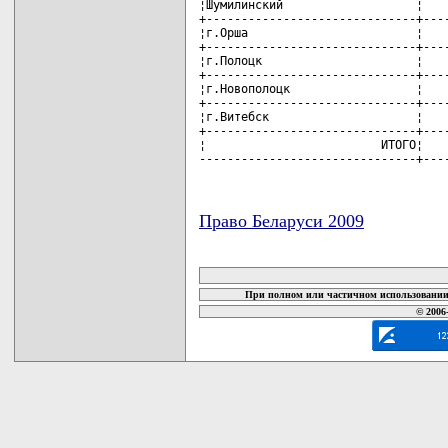
¦Шумилинский                   ¦    
+------------------------------+----
¦г.Орша                        ¦    
+------------------------------+----
¦г.Полоцк                      ¦    
+------------------------------+----
¦г.Новополоцк                  ¦    
+------------------------------+----
¦г.Витебск                     ¦    
+------------------------------+----
¦                         ИТОГО¦    
-------------------------------+---
Право Беларуси 2009
карта новых документов
При полном или частичном использовании 
© 2006