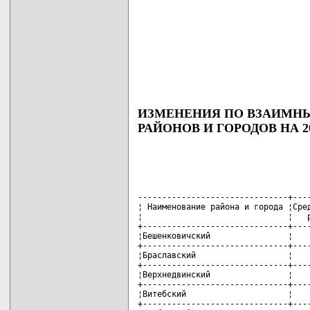
ИЗМЕНЕНИЯ ПО ВЗАИМН
РАЙОНОВ И ГОРОДОВ НА 2
-------------------------------+----
¦ Наименование района и города ¦Сред
¦                              ¦   р
+------------------------------+----
¦Бешенковичский                ¦    
+------------------------------+----
¦Браславский                   ¦    
+------------------------------+----
¦Верхнедвинский                ¦    
+------------------------------+----
¦Витебский                     ¦    
+------------------------------+----