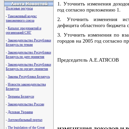
1. Уточнить изменения доходо
Полезные ресурсы
год согласно приложению 1.
-
Таможенный кодекс
2. Уточнить изменения ист
таможенного союза
дефицита областного бюджета 
-
Каталог предприятий и
организаций СНГ
3. Уточнить изменения по вз
городов на 2005 год согласно 
-
Законодательство Республики
Беларусь по темам
-
Законодательство Республики
Беларусь по дате принятия
Председатель А.Е.АТЯСОВ
-
Законодательство Республики
Беларусь по органу принятия
-
Законы Республики Беларусь
-
Новости законодательства
Беларуси
-
Тюрьмы Беларуси
-
Законодательство России
-
Деловая Украина
-
Автомобильный портал
-
The legislation of the Great