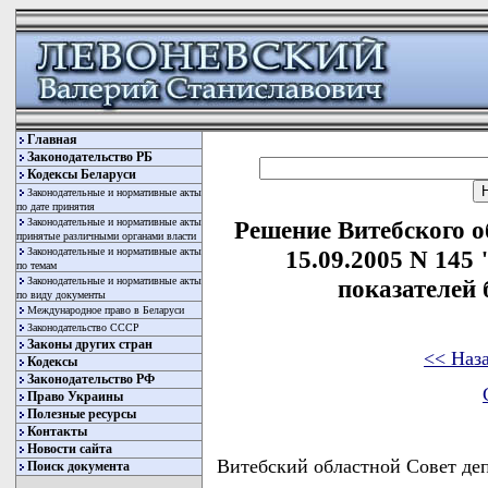
Главная
Законодательство РБ
Кодексы Беларуси
Законодательные и нормативные акты
по дате принятия
Законодательные и нормативные акты
Решение Витебского о
принятые различными органами власти
Законодательные и нормативные акты
15.09.2005 N 145
по темам
Законодательные и нормативные акты
показателей 
по виду документы
Международное право в Беларуси
Законодательство СССР
Законы других стран
<< Наз
Кодексы
Законодательство РФ
Право Украины
Полезные ресурсы
Контакты
Новости сайта
Витебский областной Совет д
Поиск документа