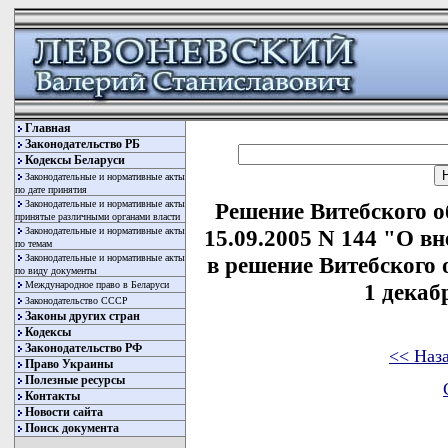
Главная
Законодательство РБ
Кодексы Беларуси
Законодательные и нормативные акты
по дате принятия
Законодательные и нормативные акты
Решение Витебского о
принятые различными органами власти
Законодательные и нормативные акты
15.09.2005 N 144 "О в
по темам
Законодательные и нормативные акты
в решение Витебского 
по виду документы
Международное право в Беларуси
1 декабр
Законодательство СССР
Законы других стран
Кодексы
Законодательство РФ
<< Наз
Право Украины
Полезные ресурсы
Контакты
Новости сайта
Поиск документа