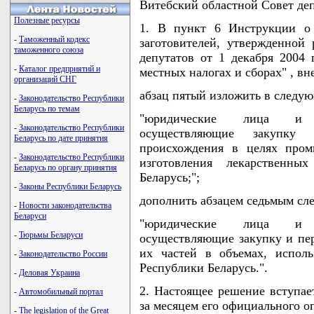
Витебский областной Совет д
Полезные ресурсы
1. В пункт 6 Инструкции о 
-
Таможенный кодекс
заготовителей, утвержденной
таможенного союза
депутатов от 1 декабря 2004
-
Каталог предприятий и
местных налогах и сборах" , в
организаций СНГ
абзац пятый изложить в следу
-
Законодательство Республики
Беларусь по темам
"юридические лица и и
-
Законодательство Республики
осуществляющие закупку л
Беларусь по дате принятия
происхождения в целях пром
-
Законодательство Республики
изготовления лекарственны
Беларусь по органу принятия
Беларусь;";
-
Законы Республики Беларусь
дополнить абзацем седьмым сл
-
Новости законодательства
Беларуси
"юридические лица и и
-
Тюрьмы Беларуси
осуществляющие закупку и пер
их частей в объемах, испол
-
Законодательство России
Республики Беларусь.".
-
Деловая Украина
2. Настоящее решение вступает
-
Автомобильный портал
за месяцем его официального о
-
The legislation of the Great