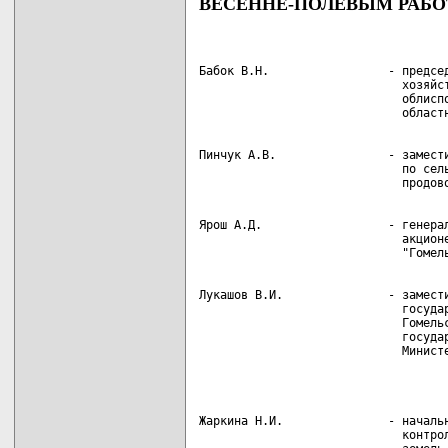
ВЕСЕННЕ-ПОЛЕВЫМ РАБ
Бабок В.Н.                 - председ
                             хозяйст
                             облиспо
Пинчук А.В.                - замести
                             по сель
Ярош А.Д.                  - генерал
                             акционе
Лукашов В.И.               - замести
                             государ
                             Гомельс
                             государ
Жаркина Н.И.               - начальн
                             контрол