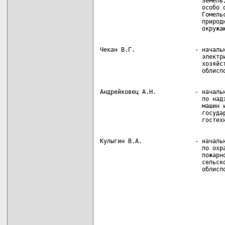
                             земель,
                             особо о
                             Гомельс
                             природн
Чекан В.Г.                 - начальн
                             электри
                             хозяйст
Андрейковец А.Н.           - начальн
                             по надз
                             машин и
                             государ
Кулыгин В.А.               - начальн
                             по охра
                             пожарно
                             сельско
                             облисп