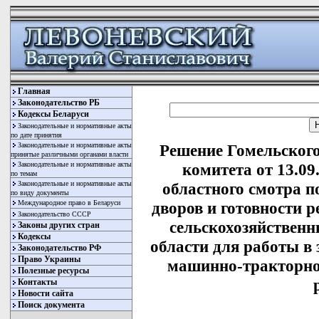
Главная
Законодательство РБ
Кодексы Беларуси
Законодательные и нормативные акты
по дате принятия
Законодательные и нормативные акты
Решение Гомельского
принятые различными органами власти
Законодательные и нормативные акты
комитета от 13.09
по темам
Законодательные и нормативные акты
областного смотра 
по виду документы
Международное право в Беларуси
дворов и готовности
Законодательство СССР
сельскохозяйствен
Законы других стран
Кодексы
области для работы в 
Законодательство РФ
Право Украины
машинно-тракторно
Полезные ресурсы
Контакты
Новости сайта
Поиск документа