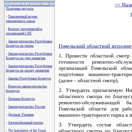
<< Наз
Полезные ресурсы
-
Таможенный кодекс
таможенного союза
-
Каталог предприятий и
организаций СНГ
-
Законодательство Республики
Гомельский областной исполни
Беларусь по темам
-
Законодательство Республики
1. Провести областной смотр
Беларусь по дате принятия
готовности ремонтно-обслу
-
Законодательство Республики
организаций Гомельской обл
Беларусь по органу принятия
подготовке машинно-трактор
-
Законы Республики Беларусь
(далее - областной смотр).
-
Новости законодательства
2. Утвердить прилагаемую И
Беларуси
областного смотра по благоу
-
Тюрьмы Беларуси
ремонтно-обслуживающей ба
-
Законодательство России
Гомельской области для раб
машинно-тракторного парка к 
-
Деловая Украина
-
Автомобильный портал
3. Утвердить состав облас
областного смотра по благоу
-
The legislation of the Great