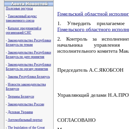
Полезные ресурсы
Гомельский областной исполни
-
Таможенный кодекс
таможенного союза
1. Утвердить прилагаемо
-
Каталог предприятий и
Гомельского областного исполн
организаций СНГ
2. Контроль за исполнени
-
Законодательство Республики
начальника управления 
Беларусь по темам
исполнительного комитета Мак
-
Законодательство Республики
Беларусь по дате принятия
-
Законодательство Республики
Беларусь по органу принятия
Председатель А.С.ЯКОБСОН
-
Законы Республики Беларусь
-
Новости законодательства
Беларуси
Управляющий делами Н.А.П
-
Тюрьмы Беларуси
-
Законодательство России
-
Деловая Украина
СОГЛАСОВАНО
-
Автомобильный портал
-
The legislation of the Great