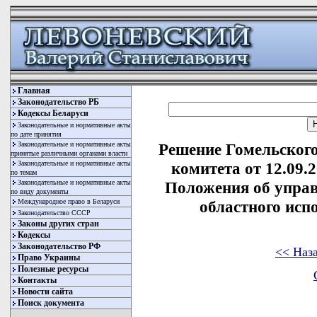
Главная
Законодательство РБ
Кодексы Беларуси
Законодательные и нормативные акты
по дате принятия
Законодательные и нормативные акты
Решение Гомельского
принятые различными органами власти
Законодательные и нормативные акты
комитета от 12.09.
по темам
Законодательные и нормативные акты
Положения об упра
по виду документы
Международное право в Беларуси
областного исп
Законодательство СССР
Законы других стран
Кодексы
Законодательство РФ
<< Наз
Право Украины
Полезные ресурсы
Контакты
Новости сайта
Поиск документа