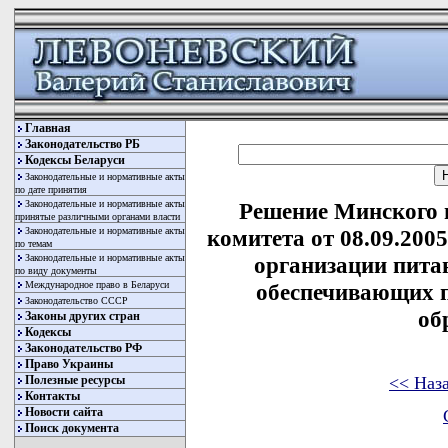
Главная
Законодательство РБ
Кодексы Беларуси
Законодательные и нормативные акты
по дате принятия
Законодательные и нормативные акты
Решение Минского 
принятые различными органами власти
Законодательные и нормативные акты
комитета от 08.09.200
по темам
Законодательные и нормативные акты
организации пита
по виду документы
Международное право в Беларуси
обеспечивающих п
Законодательство СССР
об
Законы других стран
Кодексы
Законодательство РФ
Право Украины
<< Наз
Полезные ресурсы
Контакты
Новости сайта
Поиск документа