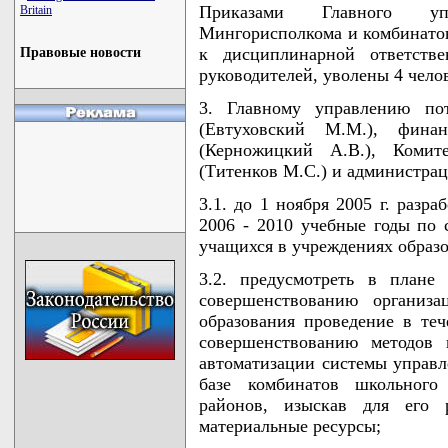
Приказами Главного упр
Britain
Мингорисполкома и комбинато
к дисциплинарной ответств
Правовые новости
руководителей, уволены 4 чело
3. Главному управлению пот
(Евтуховский М.М.), фина
(Керножицкий А.В.), Комит
(Титенков М.С.) и администрац
3.1. до 1 ноября 2005 г. разр
2006 - 2010 учебные годы по
учащихся в учреждениях образо
3.2. предусмотреть в плане
совершенствованию организ
образования проведение в теч
совершенствованию методов 
автоматизации системы управл
базе комбинатов школьного
районов, изыскав для его 
материальные ресурсы;