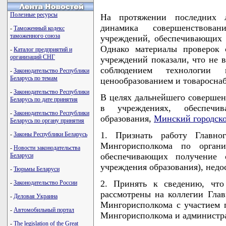
Полезные ресурсы
На протяжении последних л
динамика совершенствова
-
Таможенный кодекс
таможенного союза
учреждений, обеспечивающих 
Однако материалы проверок 
-
Каталог предприятий и
организаций СНГ
учреждений показали, что не в
соблюдением технологии 
-
Законодательство Республики
Беларусь по темам
ценообразованием и товаросна
-
Законодательство Республики
В целях дальнейшего совершен
Беларусь по дате принятия
в учреждениях, обеспечи
-
Законодательство Республики
образования,
Минский городск
Беларусь по органу принятия
1. Признать работу Главног
-
Законы Республики Беларусь
Мингорисполкома по органи
-
Новости законодательства
обеспечивающих получение о
Беларуси
учреждения образования), недо
-
Тюрьмы Беларуси
2. Принять к сведению, что
-
Законодательство России
рассмотрены на коллегии Глав
-
Деловая Украина
Мингорисполкома с участием 
-
Автомобильный портал
Мингорисполкома и администр
-
The legislation of the Great