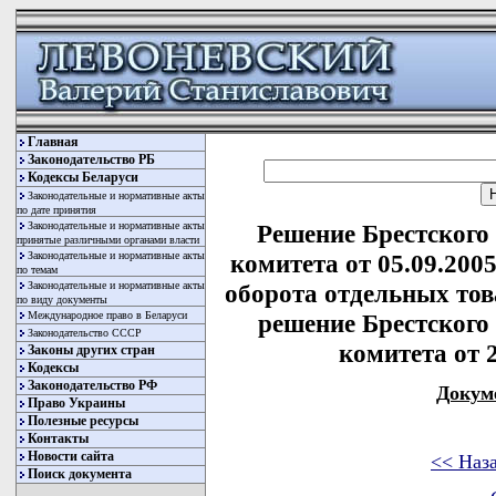
Главная
Законодательство РБ
Кодексы Беларуси
Законодательные и нормативные акты
по дате принятия
Законодательные и нормативные акты
Решение Брестского
принятые различными органами власти
Законодательные и нормативные акты
комитета от 05.09.200
по темам
Законодательные и нормативные акты
оборота отдельных тов
по виду документы
Международное право в Беларуси
решение Брестского
Законодательство СССР
комитета от 2
Законы других стран
Кодексы
Законодательство РФ
Докум
Право Украины
Полезные ресурсы
Контакты
Новости сайта
<< Наз
Поиск документа