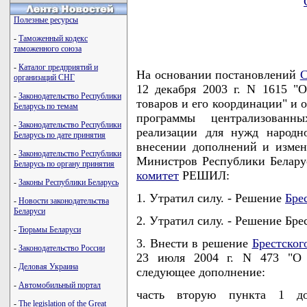
Полезные ресурсы
-
Таможенный кодекс
таможенного союза
-
Каталог предприятий и
На основании постановлений
С
организаций СНГ
12 декабря 2003 г. N 1615 "
-
Законодательство Республики
товаров и его координации" и о
Беларусь по темам
программы централизован
-
Законодательство Республики
реализации для нужд народн
Беларусь по дате принятия
внесении дополнений и измен
-
Законодательство Республики
Министров Республики Белар
Беларусь по органу принятия
комитет
РЕШИЛ:
-
Законы Республики Беларусь
1. Утратил силу. - Решение
Бре
-
Новости законодательства
Беларуси
2. Утратил силу. - Решение Бре
-
Тюрьмы Беларуси
3. Внести в решение
Брестског
-
Законодательство России
23 июля 2004 г. N 473 "О 
-
Деловая Украина
следующее дополнение:
-
Автомобильный портал
часть вторую пункта 1 д
-
The legislation of the Great