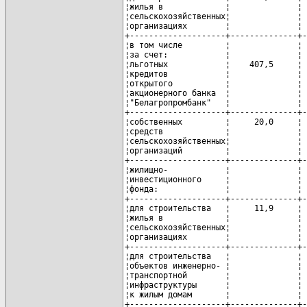
¦жилья в             ¦              ¦ 
¦сельскохозяйственных¦              ¦ 
¦организациях        ¦              ¦ 
+--------------------+--------------+-
¦в том числе         ¦              ¦ 
¦за счет:            ¦              ¦ 
¦льготных            ¦    407,5     ¦ 
¦кредитов            ¦              ¦ 
¦открытого           ¦              ¦ 
¦акционерного банка  ¦              ¦ 
¦"Белагропромбанк"   ¦              ¦ 
+--------------------+--------------+-
¦собственных         ¦     20,0     ¦ 
¦средств             ¦              ¦ 
¦сельскохозяйственных¦              ¦ 
¦организаций         ¦              ¦ 
+--------------------+--------------+-
¦жилищно-            ¦              ¦ 
¦инвестиционного     ¦              ¦ 
¦фонда:              ¦              ¦ 
+--------------------+--------------+-
¦для строительства   ¦     11,9     ¦ 
¦жилья в             ¦              ¦ 
¦сельскохозяйственных¦              ¦ 
¦организациях        ¦              ¦ 
+--------------------+--------------+-
¦для строительства   ¦              ¦ 
¦объектов инженерно- ¦              ¦ 
¦транспортной        ¦              ¦ 
¦инфраструктуры      ¦              ¦ 
¦к жилым домам       ¦              ¦ 
+--------------------+--------------+-