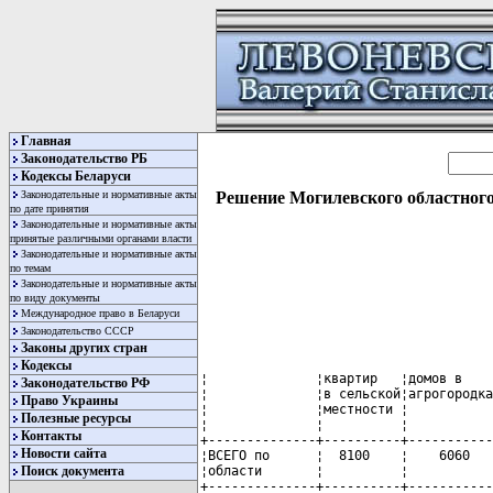
Главная
Законодательство РБ
Кодексы Беларуси
Законодательные и нормативные акты
Решение Могилевского областного 
по дате принятия
Законодательные и нормативные акты
принятые различными органами власти
Законодательные и нормативные акты
по темам
Законодательные и нормативные акты
по виду документы
Международное право в Беларуси
Законодательство СССР
Законы других стран
Кодексы
¦              ¦квартир   ¦домов в    
Законодательство РФ
¦              ¦в сельской¦агрогородка
Право Украины
¦              ¦местности ¦           
Полезные ресурсы
¦              ¦          ¦           
Контакты
+--------------+----------+-----------
Новости сайта
¦ВСЕГО по      ¦  8100    ¦    6060   
¦области       ¦          ¦           
Поиск документа
+--------------+----------+-----------