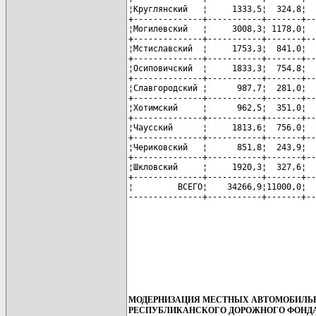
¦Круглянский   ¦     1333,5¦  324,8¦  
+--------------+-----------+-------+--
¦Могилевский   ¦     3008,3¦ 1178,0¦  
+--------------+-----------+-------+--
¦Мстиславский  ¦     1753,3¦  841,0¦  
+--------------+-----------+-------+--
¦Осиповичский  ¦     1833,3¦  754,8¦  
+--------------+-----------+-------+--
¦Славгородский ¦      987,7¦  281,0¦  
+--------------+-----------+-------+--
¦Хотимский     ¦      962,5¦  351,0¦  
+--------------+-----------+-------+--
¦Чаусский      ¦     1813,6¦  756,0¦  
+--------------+-----------+-------+--
¦Чериковский   ¦      851,8¦  243,9¦  
+--------------+-----------+-------+--
¦Шкловский     ¦     1920,3¦  327,6¦  
+--------------+-----------+-------+--
¦         ВСЕГО¦    34266,9¦11000,0¦  
МОДЕРНИЗАЦИЯ МЕСТНЫХ АВТОМОБИЛЬНЫ
РЕСПУБЛИКАНСКОГО ДОРОЖНОГО ФОНД