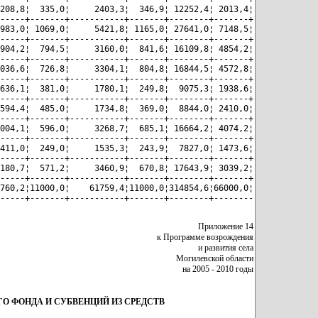
208,8¦  335,0¦     2403,3¦  346,9¦ 12252,4¦ 2013,4¦

-----+-------+-----------+-------+--------+-------+

983,0¦ 1069,0¦     5421,8¦ 1165,0¦ 27641,0¦ 7148,5¦

-----+-------+-----------+-------+--------+-------+

904,2¦  794,5¦     3160,0¦  841,6¦ 16109,8¦ 4854,2¦

-----+-------+-----------+-------+--------+-------+

036,6¦  726,8¦     3304,1¦  804,8¦ 16844,5¦ 4572,8¦

-----+-------+-----------+-------+--------+-------+

636,1¦  381,0¦     1780,1¦  249,8¦  9075,3¦ 1938,6¦

-----+-------+-----------+-------+--------+-------+

594,4¦  485,0¦     1734,8¦  369,0¦  8844,0¦ 2410,0¦

-----+-------+-----------+-------+--------+-------+

004,1¦  596,0¦     3268,7¦  685,1¦ 16664,2¦ 4074,2¦

-----+-------+-----------+-------+--------+-------+

411,0¦  249,0¦     1535,3¦  243,9¦  7827,0¦ 1473,6¦

-----+-------+-----------+-------+--------+-------+

180,7¦  571,2¦     3460,9¦  670,8¦ 17643,9¦ 3039,2¦

-----+-------+-----------+-------+--------+-------+

760,2¦11000,0¦    61759,4¦11000,0¦314854,6¦66000,0¦

Приложение 14
к Программе возрождения
и развития села
Могилевской области
на 2005 - 2010 годы
 ФОНДА И СУБВЕНЦИЙ ИЗ СРЕДСТВ