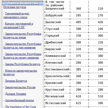
¦В том числе   ¦          ¦           
¦по районам:   ¦          ¦           
Полезные ресурсы
¦Белыничский   ¦   360    ¦     210   
+--------------+----------+-----------
-
Таможенный кодекс
¦Бобруйский    ¦   295    ¦     270   
таможенного союза
+--------------+----------+-----------
¦Быховский     ¦   485    ¦     420   
-
Каталог предприятий и
+--------------+----------+-----------
организаций СНГ
¦Глусский      ¦   390    ¦     240   
+--------------+----------+-----------
-
Законодательство Республики
¦Горецкий      ¦   330    ¦     360   
Беларусь по темам
+--------------+----------+-----------
¦Дрибинский    ¦   300    ¦     210   
-
Законодательство Республики
+--------------+----------+-----------
Беларусь по дате принятия
¦Кировский     ¦   320    ¦     300   
+--------------+----------+-----------
-
Законодательство Республики
¦Климовичский  ¦   375    ¦     300   
Беларусь по органу принятия
+--------------+----------+-----------
¦Кличевский    ¦   280    ¦     300   
-
Законы Республики Беларусь
+--------------+----------+-----------
¦Костюковичский¦   385    ¦     240   
-
Новости законодательства
+--------------+----------+-----------
Беларуси
¦Краснопольский¦   260    ¦     180   
+--------------+----------+-----------
-
Тюрьмы Беларуси
¦Кричевский    ¦   300    ¦     150   
+--------------+----------+-----------
-
Законодательство России
¦Круглянский   ¦   280    ¦     180   
+--------------+----------+-----------
-
Деловая Украина
¦Могилевский   ¦   610    ¦     510   
+--------------+----------+-----------
-
Автомобильный портал
¦Мстиславский  ¦   615    ¦     390   
+--------------+----------+-----------
-
The legislation of the Great