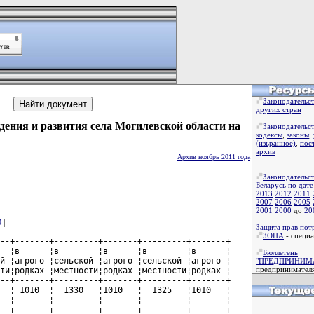
Законодательс
других стран
дения и развития села Могилевской области на
Законодательс
кодексы
,
законы
,
(изьранное)
,
пос
архив
Архив ноябрь 2011 года
Законодательс
Беларусь по дат
2013
2012
2011
2007
2006
2005
2001
2000
до
20
0
|
Защита прав пот
ЗОНА
- специ
--+-------+---------+-------+---------+-------+

  ¦в      ¦в        ¦в      ¦в        ¦в      ¦

Бюллетень
й ¦агрого-¦сельской ¦агрого-¦сельской ¦агрого-¦

"ПРЕДПРИНИМ
предпринимателя
ти¦родках ¦местности¦родках ¦местности¦родках ¦

--+-------+---------+-------+---------+-------+

  ¦ 1010  ¦  1330   ¦1010   ¦  1325   ¦1010   ¦

  ¦       ¦         ¦       ¦         ¦       ¦

--+-------+---------+-------+---------+-------+
