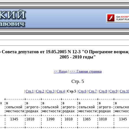
Совета депутатов от 19.05.2005 N 12-3 "О Программе возрож
2005 - 2010 годы"
<< Назад
|
<<< Главная страница
Стр. 5
|
Стр.1
|
Стр.2
|
Стр.3
|
Стр.4
|
Стр.5
|
Стр.6
|
Стр.7
|
Стр.8
|
Стр.9
|
Стр.1
  +---------+-------+---------+-------+---------+-------+-------
х ¦в        ¦в      ¦в        ¦в      ¦в        ¦в      ¦в      
  ¦сельской ¦агрого-¦сельской ¦агрого-¦сельской ¦агрого-¦сельско
  ¦местности¦родках ¦местности¦родках ¦местности¦родках ¦местнос
--+---------+-------+---------+-------+---------+-------+-------
  ¦  1345   ¦1010   ¦  1390   ¦ 1010  ¦  1365   ¦1010   ¦  1345 
  ¦         ¦       ¦         ¦       ¦         ¦       ¦       
--+---------+-------+---------+-------+---------+-------+-------