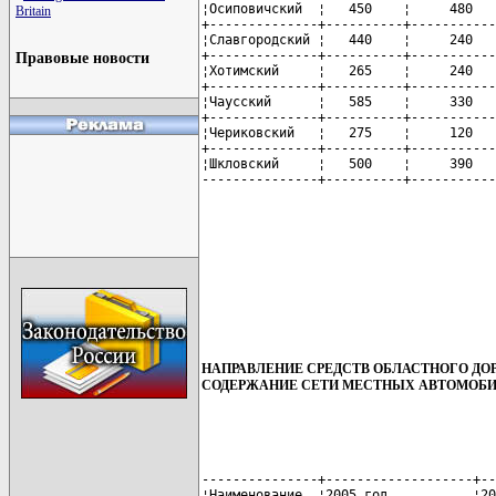
¦Осиповичский  ¦   450    ¦     480   
Britain
+--------------+----------+-----------
¦Славгородский ¦   440    ¦     240   
+--------------+----------+-----------
Правовые новости
¦Хотимский     ¦   265    ¦     240   
+--------------+----------+-----------
¦Чаусский      ¦   585    ¦     330   
+--------------+----------+-----------
¦Чериковский   ¦   275    ¦     120   
+--------------+----------+-----------
¦Шкловский     ¦   500    ¦     390   
---------------+----------+-----------
НАПРАВЛЕНИЕ СРЕДСТВ ОБЛАСТНОГО ДО
СОДЕРЖАНИЕ СЕТИ МЕСТНЫХ АВТОМОБИ
---------------+-------------------+--
¦Наименование  ¦2005 год           ¦20