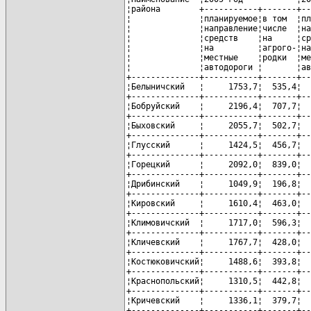
¦района        +-----------+-------+--
¦              ¦планируемое¦в том  ¦пл
¦              ¦направление¦числе  ¦на
¦              ¦средств    ¦на     ¦ср
¦              ¦на         ¦агрого-¦на
¦              ¦местные    ¦родки  ¦ме
¦              ¦автодороги ¦       ¦ав
+--------------+-----------+-------+--
¦Белыничский   ¦     1753,7¦  535,4¦  
+--------------+-----------+-------+--
¦Бобруйский    ¦     2196,4¦  707,7¦  
+--------------+-----------+-------+--
¦Быховский     ¦     2055,7¦  502,7¦  
+--------------+-----------+-------+--
¦Глусский      ¦     1424,5¦  456,7¦  
+--------------+-----------+-------+--
¦Горецкий      ¦     2092,0¦  839,0¦  
+--------------+-----------+-------+--
¦Дрибинский    ¦     1049,9¦  196,8¦  
+--------------+-----------+-------+--
¦Кировский     ¦     1610,4¦  463,0¦  
+--------------+-----------+-------+--
¦Климовичский  ¦     1717,0¦  596,3¦  
+--------------+-----------+-------+--
¦Кличевский    ¦     1767,7¦  428,0¦  
+--------------+-----------+-------+--
¦Костюковичский¦     1488,6¦  393,8¦  
+--------------+-----------+-------+--
¦Краснопольский¦     1310,5¦  442,8¦  
+--------------+-----------+-------+--
¦Кричевский    ¦     1336,1¦  379,7¦  
+--------------+-----------+-------+--