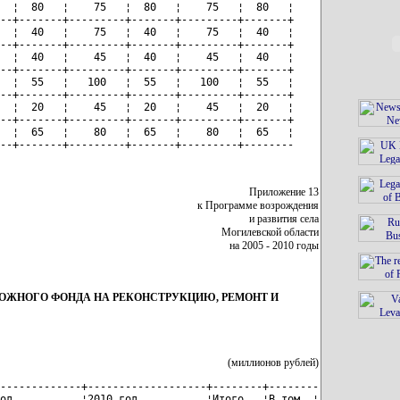
  ¦  80   ¦    75   ¦  80   ¦    75   ¦  80   ¦

--+-------+---------+-------+---------+-------+

  ¦  40   ¦    75   ¦  40   ¦    75   ¦  40   ¦

--+-------+---------+-------+---------+-------+

  ¦  40   ¦    45   ¦  40   ¦    45   ¦  40   ¦

--+-------+---------+-------+---------+-------+

  ¦  55   ¦   100   ¦  55   ¦   100   ¦  55   ¦

--+-------+---------+-------+---------+-------+

  ¦  20   ¦    45   ¦  20   ¦    45   ¦  20   ¦

--+-------+---------+-------+---------+-------+

  ¦  65   ¦    80   ¦  65   ¦    80   ¦  65   ¦

--+-------+---------+-------+---------+--------
Приложение 13
к Программе возрождения
и развития села
Могилевской области
на 2005 - 2010 годы
РОЖНОГО ФОНДА НА РЕКОНСТРУКЦИЮ, РЕМОНТ И
(миллионов рублей)
-------------+-------------------+--------+--------

од           ¦2010 год           ¦Итого   ¦В том  ¦
