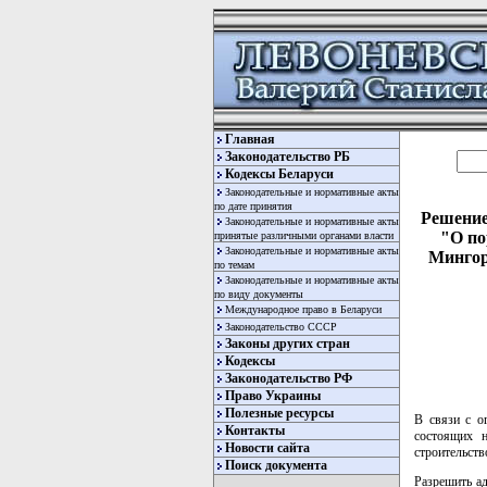
Главная
Законодательство РБ
Кодексы Беларуси
Законодательные и нормативные акты
по дате принятия
Решение
Законодательные и нормативные акты
"О по
принятые различными органами власти
Законодательные и нормативные акты
Мингор
по темам
Законодательные и нормативные акты
по виду документы
Международное право в Беларуси
Законодательство СССР
Законы других стран
Кодексы
Законодательство РФ
Право Украины
Полезные ресурсы
В связи с о
Контакты
состоящих н
Новости сайта
строительст
Поиск документа
Разрешить а