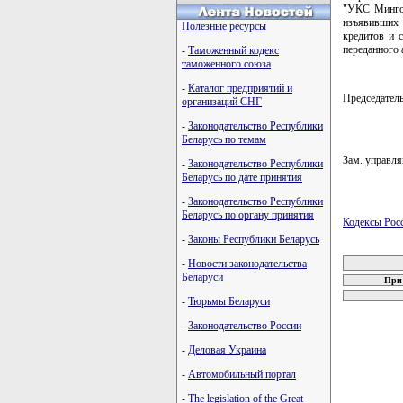
"УКС Мингор
изъявивших 
Полезные ресурсы
кредитов и 
переданного 
-
Таможенный кодекс
таможенного союза
-
Каталог предприятий и
Председате
организаций СНГ
-
Законодательство Республики
Беларусь по темам
Зам. управ
-
Законодательство Республики
Беларусь по дате принятия
-
Законодательство Республики
Беларусь по органу принятия
Кодексы Рос
-
Законы Республики Беларусь
карта новых
-
Новости законодательства
Беларуси
При 
-
Тюрьмы Беларуси
-
Законодательство России
-
Деловая Украина
-
Автомобильный портал
-
The legislation of the Great