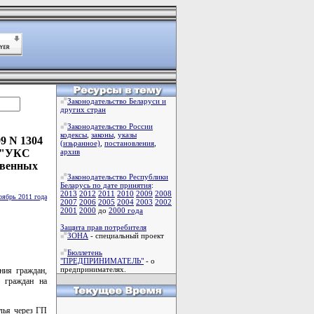
Законодательство Беларуси и
других стран
Законодательство России
кодексы
,
законы
,
указы
9 N 1304
(изьранное)
,
постановления
,
П "УКС
архив
твенных
Законодательство Республики
Беларусь по дате принятия
:
2013
2012
2011
2010
2009
2008
оябрь 2011 года
2007
2006
2005
2004
2003
2002
2001
2000
до
2000 года
Защита прав потребителя
ЗОНА
- специальный проект
Бюллетень
"ПРЕДПРИНИМАТЕЛЬ"
- о
предпринимателях.
ния граждан,
в граждан на
лья через ГП