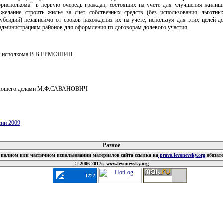
исполкома" в первую очередь граждан, состоящих на учете для улучшения жилищ
желание строить жилье за счет собственных средств (без использования льготны
субсидий) независимо от сроков нахождения их на учете, используя для этих целей д
администрациям районов для оформления по договорам долевого участия.
ль исполкома В.В.ЕРМОШИН
ляющего делами М.Ф.САВАНОВИЧ
сии 2009
 документов
Разное
полном или частичном использовании материалов сайта ссылка на
pravo.levonevsky.org
обязат
© 2006-2017г. www.levonevsky.org