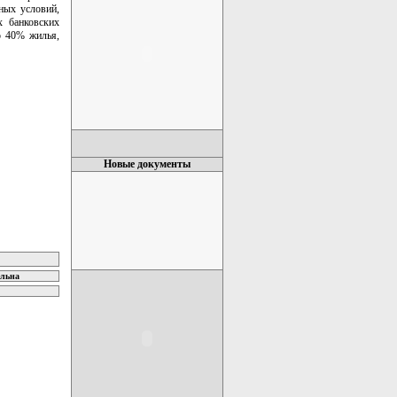
ных условий,
х банковских
о 40% жилья,
Новые документы
ельна