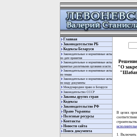
Главная
Законодательство РБ
Кодексы Беларуси
Законодательные и нормативные акты
по дате принятия
Решение
Законодательные и нормативные акты
"О закре
принятые различными органами власти
Законодательные и нормативные акты
"Шабан
по темам
Законодательные и нормативные акты
по виду документы
Международное право в Беларуси
Законодательство СССР
Законы других стран
Кодексы
Законодательство РФ
Право Украины
В целях про
Полезные ресурсы
соответств
Контакты
строительст
Новости сайта
исполнитель
Поиск документа
1. Включить