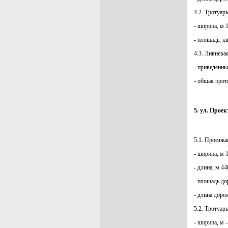
4.2. Тротуар
- ширина, м 1
- площадь, к
4.3. Ливнева
- приведенны
- общая прот
5. ул. Прое
5.1. Проезжа
- ширина, м 1
- длина, м 44
- площадь до
- длина доро
5.2. Тротуар
- ширина, м -