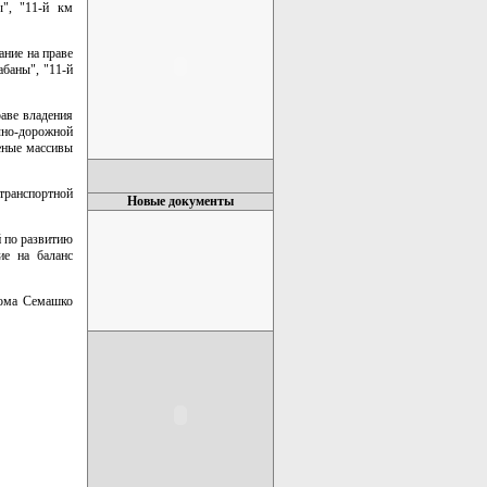
", "11-й км
ание на праве
баны", "11-й
раве владения
чно-дорожной
еные массивы
транспортной
Новые документы
 по развитию
ие на баланс
кома Семашко