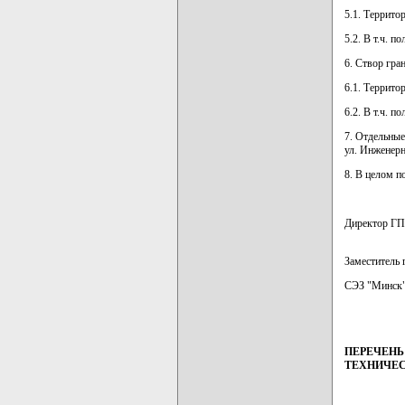
5.1. Террито
5.2. В т.ч. 
6. Створ гра
6.1. Террито
6.2. В т.ч. 
7. Отдельны
ул. Инженерн
8. В целом п
Директор ГП
Заместитель 
СЭЗ "Минс
ПЕРЕЧЕНЬ
ТЕХНИЧЕС