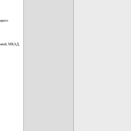
ицкого
енной, МКАД,