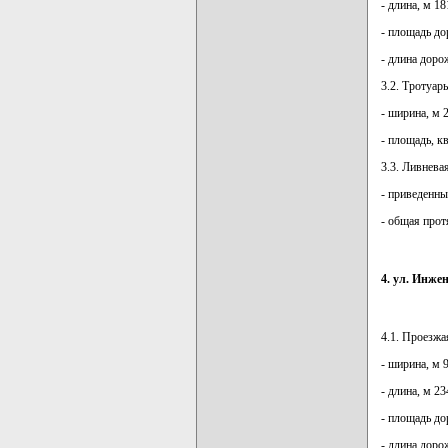
- длина, м 18
- площадь до
- длина доро
3.2. Тротуар
- ширина, м 2
- площадь, к
3.3. Ливнева
- приведенны
- общая прот
4. ул. Инже
4.1. Проезжа
- ширина, м 9
- длина, м 23
- площадь до
- длина доро