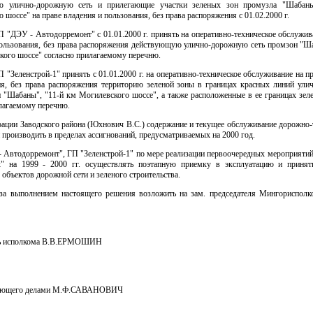
ю улично-дорожную сеть и прилегающие участки зеленых зон промузла "Шабаны
 шоссе" на праве владения и пользования, без права распоряжения с 01.02.2000 г.
П "ДЭУ - Автодорремонт" с 01.01.2000 г. принять на оперативно-техническое обслужив
пользования, без права распоряжения действующую улично-дорожную сеть промзон "Ша
кого шоссе" согласно прилагаемому перечню.
П "Зеленстрой-1" принять с 01.01.2000 г. на оперативно-техническое обслуживание на п
ия, без права распоряжения территорию зеленой зоны в границах красных линий ули
н "Шабаны", "11-й км Могилевского шоссе", а также расположенные в ее границах зел
лагаемому перечню.
рации Заводского района (Юхнович В.С.) содержание и текущее обслуживание дорожно-
 производить в пределах ассигнований, предусматриваемых на 2000 год.
- Автодорремонт", ГП "Зеленстрой-1" по мере реализации первоочередных мероприятий
 на 1999 - 2000 гг. осуществлять поэтапную приемку в эксплуатацию и принят
объектов дорожной сети и зеленого строительства.
 за выполнением настоящего решения возложить на зам. председателя Мингориспол
ль исполкома В.В.ЕРМОШИН
ляющего делами М.Ф.САВАНОВИЧ