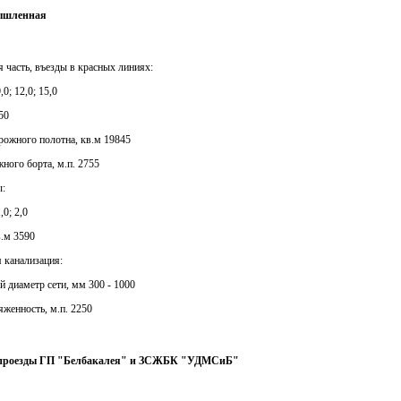
мышленная
я часть, въезды в красных линиях:
,0; 12,0; 15,0
50
рожного полотна, кв.м 19845
жного борта, м.п. 2755
ы:
,0; 2,0
в.м 3590
я канализация:
й диаметр сети, мм 300 - 1000
яженность, м.п. 2250
 проезды ГП "Белбакалея" и ЗСЖБК "УДМСиБ"