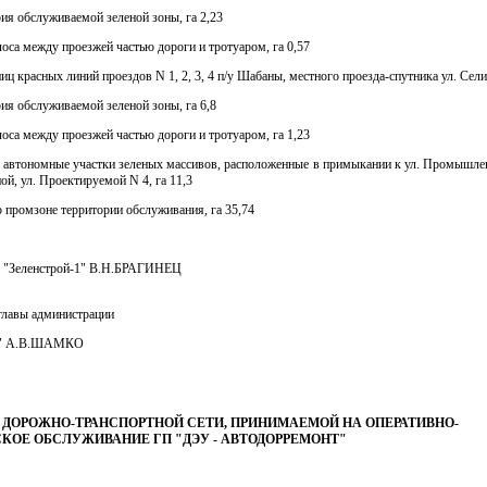
рия обслуживаемой зеленой зоны, га 2,23
полоса между проезжей частью дороги и тротуаром, га 0,57
ниц красных линий проездов N 1, 2, 3, 4 п/у Шабаны, местного проезда-спутника ул. Сел
рия обслуживаемой зеленой зоны, га 6,8
полоса между проезжей частью дороги и тротуаром, га 1,23
е автономные участки зеленых массивов, расположенные в примыкании к ул. Промышл
ой, ул. Проектируемой N 4, га 11,3
о промзоне территории обслуживания, га 35,74
 "Зеленстрой-1" В.Н.БРАГИНЕЦ
главы администрации
к" А.В.ШАМКО
 ДОРОЖНО-ТРАНСПОРТНОЙ СЕТИ, ПРИНИМАЕМОЙ НА ОПЕРАТИВНО-
КОЕ ОБСЛУЖИВАНИЕ ГП "ДЭУ - АВТОДОРРЕМОНТ"