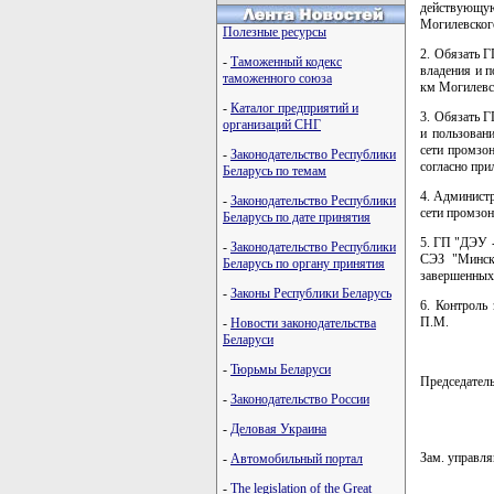
действующу
Могилевского
Полезные ресурсы
2. Обязать Г
-
Таможенный кодекс
владения и 
таможенного союза
км Могилевс
-
Каталог предприятий и
3. Обязать Г
организаций СНГ
и пользован
сети промзо
-
Законодательство Республики
согласно при
Беларусь по темам
4. Админист
-
Законодательство Республики
сети промзон
Беларусь по дате принятия
5. ГП "ДЭУ 
-
Законодательство Республики
СЭЗ "Минск"
Беларусь по органу принятия
завершенных 
-
Законы Республики Беларусь
6. Контроль
П.М.
-
Новости законодательства
Беларуси
-
Тюрьмы Беларуси
Председате
-
Законодательство России
-
Деловая Украина
Зам. управ
-
Автомобильный портал
-
The legislation of the Great