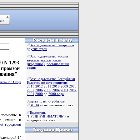
Законодательство Беларуси и
других стран
Законодательство России
кодексы
,
законы
,
указы
9 N 1293
(изьранное)
,
постановления
,
а промзон
архив
ивания"
Законодательство Республики
оябрь 2011 года
Беларусь по дате принятия
:
2013
2012
2011
2010
2009
2008
2007
2006
2005
2004
2003
2002
2001
2000
до
2000 года
Защита прав потребителя
ЗОНА
- специальный проект
Бюллетень
 промзоны, в
"ПРЕДПРИНИМАТЕЛЬ"
- о
у ремонта и
предпринимателях.
ий городской
еленстрой-1"