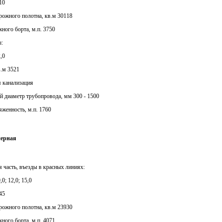
10
рожного полотна, кв.м 30118
жного борта, м.п. 3750
ы:
,0
в.м 3521
я канализация
й диаметр трубопровода, мм 300 - 1500
яженность, м.п. 1760
нерная
я часть, въезды в красных линиях:
,0; 12,0; 15,0
45
рожного полотна, кв.м 23930
жного борта, м.п. 4071