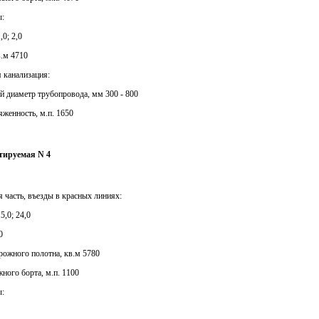
ы:
,0; 2,0
в.м 4710
я канализация:
й диаметр трубопровода, мм 300 - 800
яженность, м.п. 1650
ктируемая N 4
я часть, въезды в красных линиях:
5,0; 24,0
0
рожного полотна, кв.м 5780
жного борта, м.п. 1100
ы: