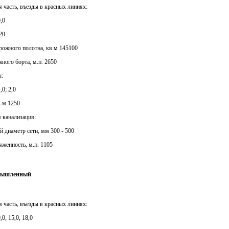
я часть, въезды в красных линиях:
,0
20
рожного полотна, кв.м 145100
жного борта, м.п. 2650
ы:
,0; 2,0
в.м 1250
я канализация:
й диаметр сети, мм 300 - 500
яженность, м.п. 1105
омышленный
я часть, въезды в красных линиях:
,0; 15,0; 18,0