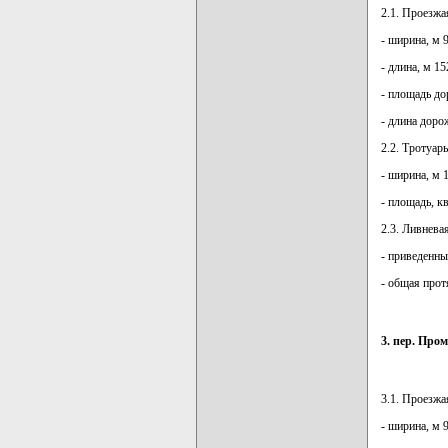
2.1. Проезжа
- ширина, м 9
- длина, м 15
- площадь до
- длина доро
2.2. Тротуар
- ширина, м 1
- площадь, к
2.3. Ливнева
- приведенны
- общая прот
3. пер. Пр
3.1. Проезжа
- ширина, м 9