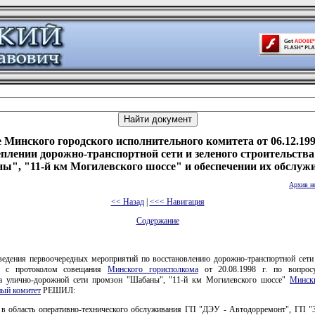
 Минского городского исполнительного комитета от 06.12.199
плении дорожно-транспортной сети и зеленого строительств
ы", "11-й км Могилевского шоссе" и обеспечении их обслуж
Архив н
<< Назад
|
<<< Навигация
Содержание
ведения первоочередных мероприятий по восстановлению дорожно-транспортной сети
ии с протоколом совещания
Минского горисполкома
от 20.08.1998 г. по вопрос
ва улично-дорожной сети промзон "Шабаны", "11-й км Могилевского шоссе"
Минск
ный комитет
РЕШИЛ:
 в область оперативно-технического обслуживания ГП "ДЭУ - Автодорремонт", ГП "З