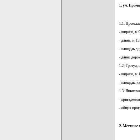
1. ул. Про
1.1. Проезжа
- ширина, м 9
- длина, м 13
- площадь до
- длина доро
1.2. Тротуар
- ширина, м 1
- площадь, к
1.3. Ливнева
- приведенны
- общая прот
2. Местные