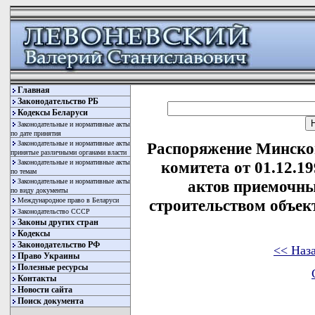
Главная
Законодательство РБ
Кодексы Беларуси
Законодательные и нормативные акты
по дате принятия
Законодательные и нормативные акты
Распоряжение Минског
принятые различными органами власти
Законодательные и нормативные акты
комитета от 01.12.1
по темам
Законодательные и нормативные акты
актов приемочны
по виду документы
Международное право в Беларуси
строительством объект
Законодательство СССР
Законы других стран
Кодексы
Законодательство РФ
<< Наз
Право Украины
Полезные ресурсы
Контакты
Новости сайта
Поиск документа