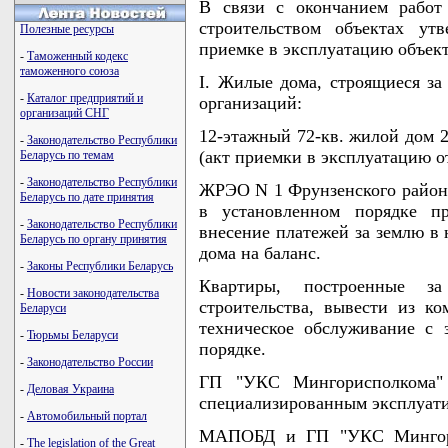
В связи с окончанием работ
строительством объектах ут
Полезные ресурсы
приемке в эксплуатацию объек
-
Таможенный кодекс
таможенного союза
I. Жилые дома, строящиеся за 
-
Каталог предприятий и
организаций:
организаций СНГ
12-этажный 72-кв. жилой дом 2
-
Законодательство Республики
(акт приемки в эксплуатацию от
Беларусь по темам
-
Законодательство Республики
ЖРЭО N 1 Фрунзенского района
Беларусь по дате принятия
в установленном порядке пр
-
Законодательство Республики
внесение платежей за землю в
Беларусь по органу принятия
дома на баланс.
-
Законы Республики Беларусь
Квартиры, построенные за
-
Новости законодательства
строительства, вывести из к
Беларуси
техническое обслуживание с 
-
Тюрьмы Беларуси
порядке.
-
Законодательство России
ГП "УКС Мингорисполкома" 
-
Деловая Украина
специализированным эксплуати
-
Автомобильный портал
МАПОБД и ГП "УКС Мингорис
-
The legislation of the Great