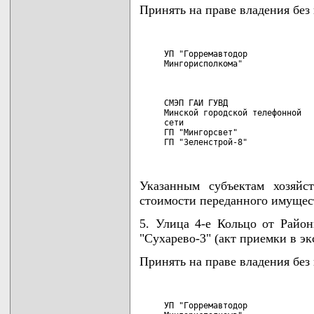
Принять на праве владения без
     УП "Горремавтодор              
     Мингорисполкома"               
                                    
                                    
                                    
     СМЭП ГАИ ГУВД                  
     Минской городской телефонной

     сети                           
     ГП "Мингорсвет"                
     ГП "Зеленстрой-8"             
Указанным субъектам хозяйс
стоимости переданного имущес
5. Улица 4-е Кольцо от Район
"Сухарево-3" (акт приемки в эк
Принять на праве владения без
     УП "Горремавтодор              