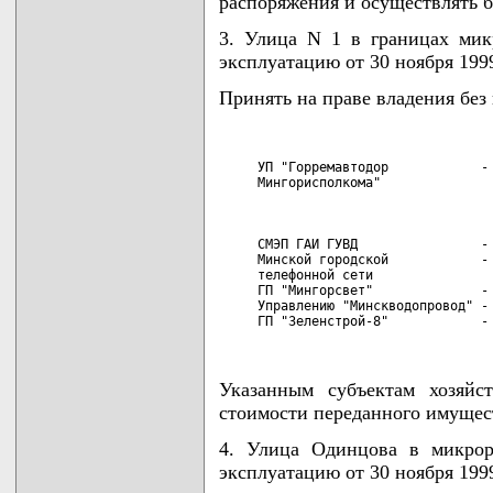
распоряжения и осуществлять 
3. Улица N 1 в границах мик
эксплуатацию от 30 ноября 1999 
Принять на праве владения без
     УП "Горремавтодор            - 
     Мингорисполкома"               
                                    
                                    
                                    
     СМЭП ГАИ ГУВД                - 
     Минской городской            - 
     телефонной сети

     ГП "Мингорсвет"              - 
     Управлению "Минскводопровод" - 
     ГП "Зеленстрой-8"            -
Указанным субъектам хозяйс
стоимости переданного имущес
4. Улица Одинцова в микрор
эксплуатацию от 30 ноября 1999 