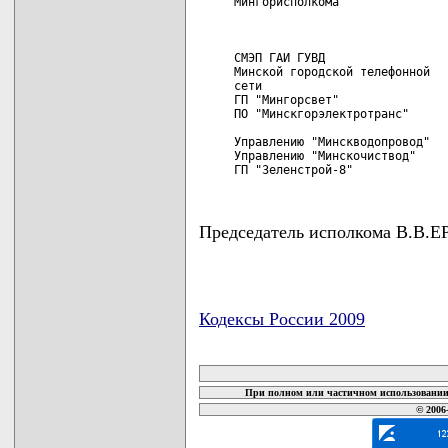
     Мингорисполкома"               
                                    
                                    
                                    
     СМЭП ГАИ ГУВД                  
     Минской городской телефонной

     сети                           
     ГП "Мингорсвет"                
     ПО "Минскгорэлектротранс"      
                                    
     Управлению "Минскводопровод"   
     Управлению "Минскочиствод"     
     ГП "Зеленстрой-8"             
Председатель исполкома В.В
Кодексы России 2009
карта новых документов
При полном или частичном использовании 
© 2006