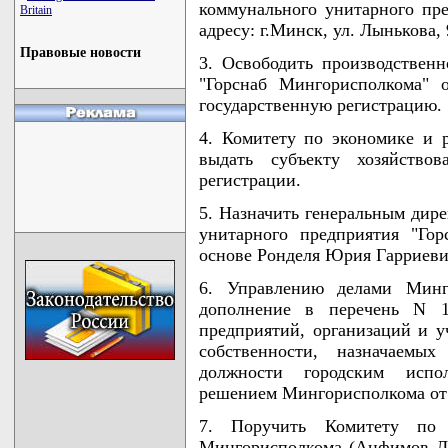
коммунального унитарного пр
Britain
адресу: г.Минск, ул. Лынькова, 
Правовые новости
3. Освободить производствен
"Горснаб Мингорисполкома" 
государственную регистрацию.
4. Комитету по экономике и
выдать субъекту хозяйствов
регистрации.
5. Назначить генеральным дир
унитарного предприятия "Го
основе Ронделя Юрия Гарриеви
6. Управлению делами Минго
дополнение в перечень N 1
предприятий, организаций и 
собственности, назначаем
должности городским испо
решением Мингорисполкома от 2
7. Поручить Комитету по
Мингорисполкома (Анфимов Л.