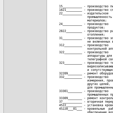
     15___________ - производство пи
     1821_________ - производство сп
     22___________ - издательское   
                     промышленность 
                     материалов;

     24___________ - производство   
                     продуктов;

     2822_________ - производство ра
                     отопления;

     31___________ - производство эл
                     не включенных в
     312__________ - производство   
                     контрольной апп
     322__________ - производство   
                     аппаратуры для 
                     телеграфной свя
     323__________ - производство те
                     видеозаписывающ
                     и сопутствующих
     32209________ - ремонт оборудов
     332__________ - производство   
                     измерения, пров
                     других целей,  
                     для промышленны
     33301________ - производство   
                     промышленных пр
     33309________ - ремонт контроль
     37___________ - вторичная перер
     4522_________ - установка крове
     45220___01___ - кровельные  раб
                     обеспечение вод