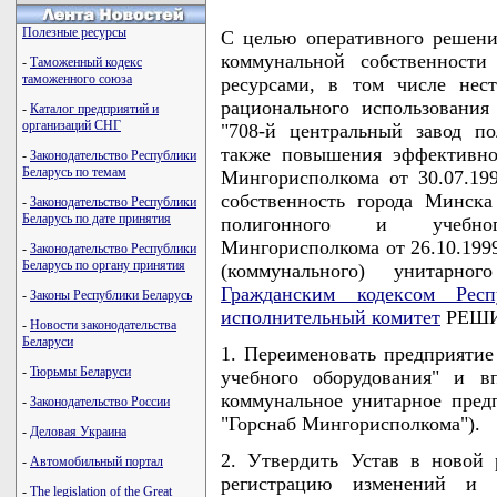
Полезные ресурсы
С целью оперативного решени
коммунальной собственности
-
Таможенный кодекс
таможенного союза
ресурсами, в том числе нес
рационального использовани
-
Каталог предприятий и
организаций СНГ
"708-й центральный завод по
также повышения эффективно
-
Законодательство Республики
Беларусь по темам
Мингорисполкома от 30.07.19
собственность города Минска
-
Законодательство Республики
Беларусь по дате принятия
полигонного и учебног
Мингорисполкома от 26.10.1999
-
Законодательство Республики
Беларусь по органу принятия
(коммунального) унитарно
Гражданским кодексом Респ
-
Законы Республики Беларусь
исполнительный комитет
РЕШИ
-
Новости законодательства
Беларуси
1. Переименовать предприятие
-
Тюрьмы Беларуси
учебного оборудования" и в
коммунальное унитарное пред
-
Законодательство России
"Горснаб Мингорисполкома").
-
Деловая Украина
2. Утвердить Устав в новой 
-
Автомобильный портал
регистрацию изменений и д
-
The legislation of the Great