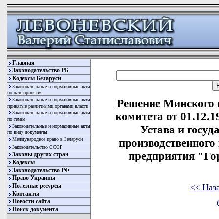
Главная
Законодательство РБ
Кодексы Беларуси
Законодательные и нормативные акты
по дате принятия
Законодательные и нормативные акты
Решение Минского 
принятые различными органами власти
Законодательные и нормативные акты
комитета от 01.12.
по темам
Законодательные и нормативные акты
Устава и госуд
по виду документы
Международное право в Беларуси
производственного
Законодательство СССР
предприятия "Го
Законы других стран
Кодексы
Законодательство РФ
Право Украины
<< Наз
Полезные ресурсы
Контакты
Новости сайта
Поиск документа