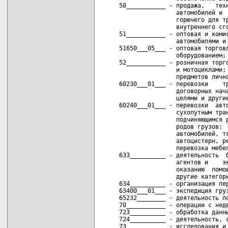
     50___________ - продажа,   техн
                     автомобилей и  
                     горючего для тр
                     внутреннего сго
     51___________ - оптовая и комис
                     автомобилями и 
     51650___05___ - оптовая торговл
                     оборудованием;

     52___________ - розничная торго
                     и мотоциклами; 
                     предметов лично
     60230___01___ - перевозки    тр
                     договорных нача
                     целями и другие
     60240___01___ - перевозки  авто
                     сухопутным тран
                     подчиняющимся р
                     родов грузов:  
                     автомобилей, тя
                     автоцистерн, ре
                     перевозка мебел
     633__________ - деятельность  б
                     агентов и    эк
                     оказанию  помощ
                     другие категори
     634__________ - организация пер
     63400___01___ - экспедиция груз
     65232________ - деятельность ло
     70___________ - операции с недв
     723__________ - обработка данны
     724__________ - деятельность, с
     73___________ - исследования и 