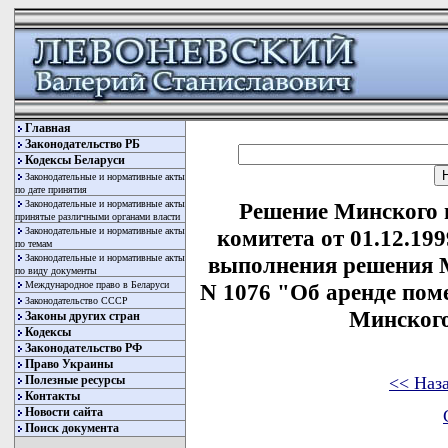
Главная
Законодательство РБ
Кодексы Беларуси
Законодательные и нормативные акты
по дате принятия
Законодательные и нормативные акты
Решение Минского 
принятые различными органами власти
Законодательные и нормативные акты
комитета от 01.12.19
по темам
Законодательные и нормативные акты
выполнения решения М
по виду документы
Международное право в Беларуси
N 1076 "Об аренде пом
Законодательство СССР
Минского
Законы других стран
Кодексы
Законодательство РФ
Право Украины
<< Наз
Полезные ресурсы
Контакты
Новости сайта
Поиск документа