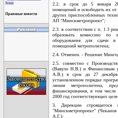
Britain
2.2. в срок до 5 января 20
помещений и освободить их от
Правовые новости
других приспособленных техн
АП "Минскметропроект";
2.3. в соответствии с п. 1.3 р
образовать комиссию по в
оборудования для сдачи в
помещений метрополитена;
2.4. Отменен. - Решение Минго
2.5. совместно с Производст
(Вавуло Н.В.) и Финансовым 
А.В.) в срок до 27 декабря
установленном порядке програ
линии метрополитена, пр
финансирования, в том числе 
2000 год соответствующих цел
3. Дирекции строящегося 
"Минскметропроект" (Чеканов
А.Г.):