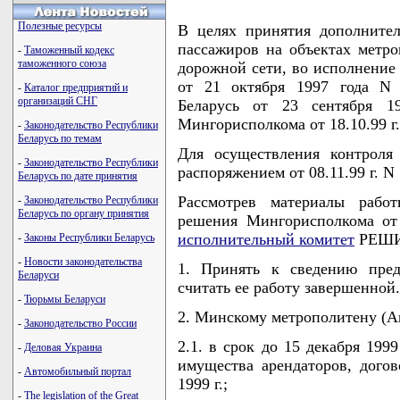
Полезные ресурсы
В целях принятия дополните
пассажиров на объектах метро
-
Таможенный кодекс
таможенного союза
дорожной сети, во исполнение
от 21 октября 1997 года N 
-
Каталог предприятий и
организаций СНГ
Беларусь от 23 сентября 
Мингорисполкома от 18.10.99 г.
-
Законодательство Республики
Беларусь по темам
Для осуществления контроля
-
Законодательство Республики
распоряжением от 08.11.99 г. N
Беларусь по дате принятия
Рассмотрев материалы рабо
-
Законодательство Республики
Беларусь по органу принятия
решения Мингорисполкома от 
исполнительный комитет
РЕШИ
-
Законы Республики Беларусь
-
Новости законодательства
1. Принять к сведению пре
Беларуси
считать ее работу завершенной.
-
Тюрьмы Беларуси
2. Минскому метрополитену (Ан
-
Законодательство России
2.1. в срок до 15 декабря 199
-
Деловая Украина
имущества арендаторов, дого
-
Автомобильный портал
1999 г.;
-
The legislation of the Great