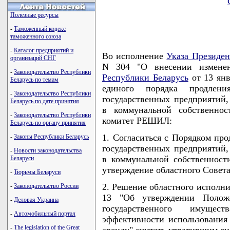
Полезные ресурсы
-
Таможенный кодекс
таможенного союза
-
Каталог предприятий и
Во исполнение
Указа Президен
организаций СНГ
N 304 "О внесении измен
-
Законодательство Республики
Республики Беларусь
от 13 янв
Беларусь по темам
единого порядка продлени
-
Законодательство Республики
государственных предприятий,
Беларусь по дате принятия
в коммунальной собственнос
-
Законодательство Республики
комитет РЕШИЛ:
Беларусь по органу принятия
1. Согласиться с Порядком про
-
Законы Республики Беларусь
государственных предприятий,
-
Новости законодательства
в коммунальной собственност
Беларуси
утверждение областного Совета 
-
Тюрьмы Беларуси
2. Решение областного исполнит
-
Законодательство России
13 "Об утверждении Полож
-
Деловая Украина
государственного имущес
-
Автомобильный портал
эффективности использования 
-
The legislation of the Great
аренду" считать утратившим си