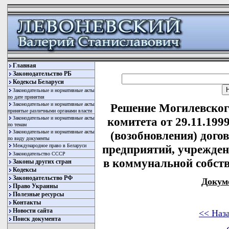
Главная
Законодательство РБ
Кодексы Беларуси
Законодательные и нормативные акты
по дате принятия
Законодательные и нормативные акты
Решение Могилевског
принятые различными органами власти
Законодательные и нормативные акты
комитета от 29.11.199
по темам
Законодательные и нормативные акты
(возобновления) дого
по виду документы
Международное право в Беларуси
предприятий, учрежден
Законодательство СССР
в коммунальной собст
Законы других стран
Кодексы
Законодательство РФ
Докум
Право Украины
Полезные ресурсы
Контакты
Новости сайта
<< Наз
Поиск документа