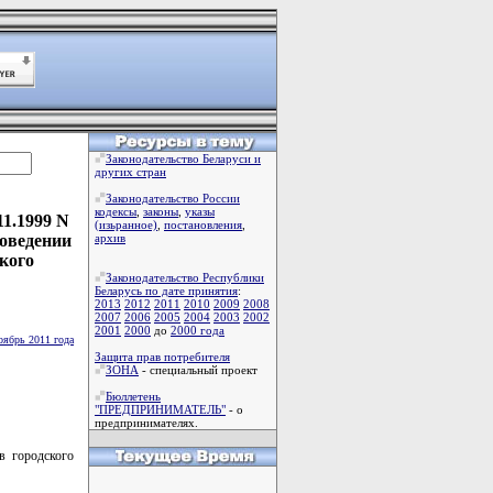
Законодательство Беларуси и
других стран
Законодательство России
кодексы
,
законы
,
указы
11.1999 N
(изьранное)
,
постановления
,
роведении
архив
ского
Законодательство Республики
Беларусь по дате принятия
:
2013
2012
2011
2010
2009
2008
2007
2006
2005
2004
2003
2002
2001
2000
до
2000 года
оябрь 2011 года
Защита прав потребителя
ЗОНА
- специальный проект
Бюллетень
"ПРЕДПРИНИМАТЕЛЬ"
- о
предпринимателях.
в городского