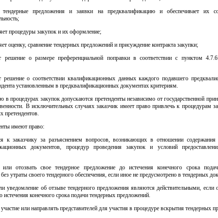
т тендерные предложения и заявки на предквалификацию и обеспечивает их со
ьность;
яет процедуры закупок и их оформление;
яет оценку, сравнение тендерных предложений и присуждение контракта закупки;
т решение о размере преференциальной поправки в соответствии с пунктом 4.7.6
т решение о соответствии квалификационных данных каждого подавшего предквал
ендента установленным в предквалификационных документах критериям.
ию в процедурах закупок допускаются претенденты независимо от государственной при
венности. В исключительных случаях заказчик имеет право привлечь к процедурам за
х претендентов.
енты имеют право:
ся к заказчику за разъяснением вопросов, возникающих в отношении содержания
икационных документов, процедур проведения закупок и условий предоставлени
 или отозвать свое тендерное предложение до истечения конечного срока пода
без утраты своего тендерного обеспечения, если иное не предусмотрено в тендерных до
ли уведомление об отзыве тендерного предложения являются действительными, если 
о истечения конечного срока подачи тендерных предложений.
 участие или направлять представителей для участия в процедуре вскрытия тендерных п