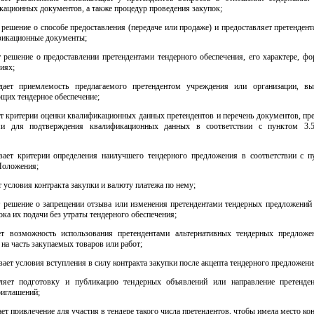
ационных документов, а также процедур проведения закупок;
 решение о способе предоставления (передаче или продаже) и предоставляет претенден
фикационные документы;
 решение о предоставлении претендентами тендерного обеспечения, его характере, ф
иях;
дает приемлемость предлагаемого претендентом учреждения или организации, 
щих тендерное обеспечение;
ет критерии оценки квалификационных данных претендентов и перечень документов, пр
ами для подтверждения квалификационных данных в соответствии с пунктом 3.5
ивает критерии определения наилучшего тендерного предложения в соответствии с пу
Положения;
т условия контракта закупки и валюту платежа по нему;
т решение о запрещении отзыва или изменения претендентами тендерных предложений 
ока их подачи без утраты тендерного обеспечения;
ет возможность использования претендентами альтернативных тендерных предложе
на часть закупаемых товаров или работ;
вает условия вступления в силу контракта закупки после акцепта тендерного предложени
ляет подготовку и публикацию тендерных объявлений или направление претенд
риглашений;
ает привлечение для участия в тендере такого числа претендентов, чтобы имела место ко