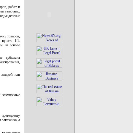
ров, работ и
жета валютных
подразделение
очку товаров,
 пункте 1.1.
ом на основе
же субъекты
ансирования,
, жидкой или
и закупаемые
претенденту
 заказчика, а
, выполнение