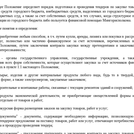
щее Положение определяет порядок подготовки и проведения тендеров по закупке това
т средств городского бюджета, внебюджетных средств, выделенных из городского бюд
джетных ссуд, а также за счет собственных средств, в тех случаях, когда структурное 
тации из городского бюджета либо пользуется финансовой помощью Мингорисполкома.
е понятия и определения:
приобретение любым способом, в т.ч. путем купли, аренды, лизинга или покупки в расср
уг, полностью или частично финансируемое за счет источников, перечисленных в
Положения, путем заключения контракта закупки между претендентами и заказчик
нтересованности;
" - органы государственного управления, государственные учреждения, а так
ния всех форм собственности, которые осуществляют закупки за счет источников фин
х в пункте 1.1 настоящего Положения;
сырье, изделия и другие материальные продукты любого вида, будь то в твердой
 форме, а также электроэнергия, закупаемые заказчиком;
троительные и монтажные работы, связанные с текущим ремонтом зданий и сооружений;
продукты экономической деятельности, не приобретающие овеществленной формы 
отдельно от товаров и работ;
онкурсная форма размещения заказов на закупку товаров, работ и услуг;
 документы" - документы, содержащие необходимую информацию, позволяющую 
тендерное предложение на поставку товаров, работ или услуг, отвечающее потребностям
а и процедуры проведения тендера;
предложение" - предложение претендента о заключении контракта на закупку товаров