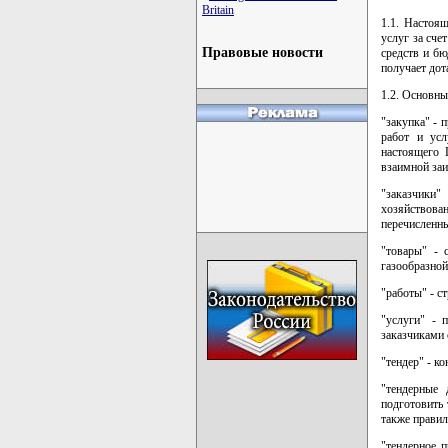
Britain
1.1. Настоя
услуг за сче
Правовые новости
средств и бю
получает до
1.2. Основны
"закупка" - 
работ и усл
настоящего 
взаимной заи
"заказчики
хозяйствова
перечисленны
"товары" - 
газообразной
"работы" - с
"услуги" - 
заказчиками 
"тендер" - к
"тендерные
подготовить 
также правил
"тендерное 