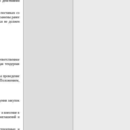
ы действиями
 поставках со
 замены ранее
ки не должен
ответственное
ая тендерная
за проведение
 Положением,
дения закупок
 и внесение в
риглашений и
 тендерных и