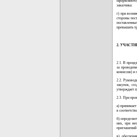
оформляются
заказчика:
г) при возни
стороны пост
поставленны
превышать тр
2. УЧАСТ
2.1. В проце
за проведен
комиссия) и 
2.2. Руковод
закупок, со
утверждает п
2.3. При про
а) принимает
в соответств
б) определяе
них, при не
приглашений
в) обеспечи