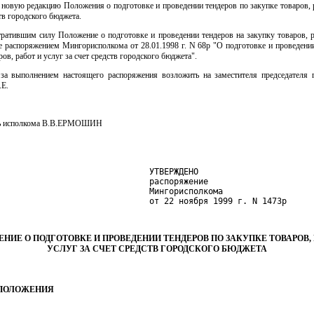
 новую редакцию Положения о подготовке и проведении тендеров по закупке товаров, 
ств городского бюджета.
тратившим силу Положение о подготовке и проведении тендеров на закупку товаров, р
е распоряжением Мингорисполкома от 28.01.1998 г. N 68р "О подготовке и проведении
ров, работ и услуг за счет средств городского бюджета".
 за выполнением настоящего распоряжения возложить на заместителя председателя 
.Е.
ль исполкома В.В.ЕРМОШИН
                               УТВЕРЖДЕНО

                               распоряжение

                               Мингорисполкома

                               от 22 ноября 1999 г. N 1473р
НИЕ О ПОДГОТОВКЕ И ПРОВЕДЕНИИ ТЕНДЕРОВ ПО ЗАКУПКЕ ТОВАРОВ, 
УСЛУГ ЗА СЧЕТ СРЕДСТВ ГОРОДСКОГО БЮДЖЕТА
 ПОЛОЖЕНИЯ