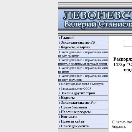
Главная
Законодательство РБ
Кодексы Беларуси
Законодательные и нормативные акты
по дате принятия
Распоряж
Законодательные и нормативные акты
1473р "О
принятые различными органами власти
Законодательные и нормативные акты
тенд
по темам
Законодательные и нормативные акты
по виду документы
Международное право в Беларуси
Законодательство СССР
Законы других стран
Кодексы
Законодательство РФ
Право Украины
Полезные ресурсы
Контакты
Новости сайта
С целью пов
Поиск документа
бюджета: