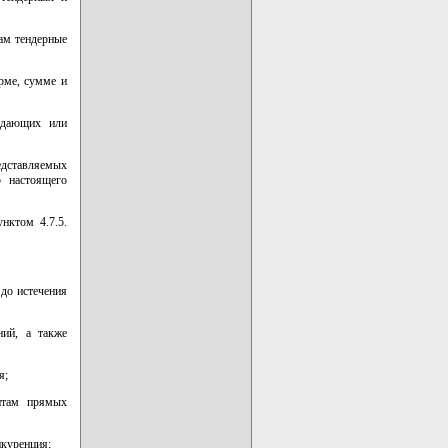
там тендерные
орме, сумме и
выдающих или
едставляемых
 настоящего
нктом 4.7.5.
до истечения
ний, а также
я;
ентам прямых
нкуренция;