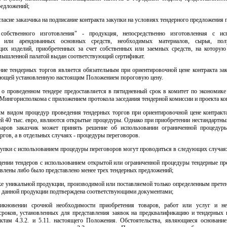
редложений;
огласие заказчика на подписание контракта закупки на условиях тендерного предложения 
собственного изготовления" - продукция, непосредственно изготовленная с ис
х или арендованных основных средств, необходимых материалов, сырья, полу
их изделий, приобретенных за счет собственных или заемных средств, на которую
мышленной палатой выдан соответствующий сертификат.
ние тендерных торгов является обязательным при ориентировочной цене контракта за
ющей установленную настоящим Положением пороговую цену.
о проведенном тендере предоставляется в пятидневный срок в комитет по экономик
ингорисполкома с приложением протокола заседания тендерной комиссии и проекта ко
ым видом процедур проведения тендерных торгов при ориентировочной цене контракта
 40 тыс. евро, являются открытые процедуры. Однако при приобретении нестандартных
аров заказчик может принять решение об использовании ограниченной процедур
ргов, а в отдельных случаях - процедуры переговоров.
упки с использованием процедуры переговоров могут проводиться в следующих случая
едении тендеров с использованием открытой или ограниченной процедуры тендерные пр
влены либо было представлено менее трех тендерных предложений;
ке уникальной продукции, производимой или поставляемой только определенным прете
ь данной продукции подтверждена соответствующими документами;
икновении срочной необходимости приобретения товаров, работ или услуг и н
сроков, установленных для представления заявок на предквалификацию и тендерных 
нктам 4.3.2. и 5.11. настоящего Положения. Обстоятельства, являющиеся основание