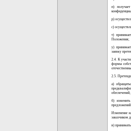
п) получае
конфиденциал
р) осуществл
с) осуществл
т) принимае
Положения;
у) принимае
заявку прет
2.4. К участ
формы собст
отечественны
2.5. Претенд
а) обращать
предквалиф
обеспечений;
б) изменить
предложений 
Изменение и
заказчиком д
в) принимать