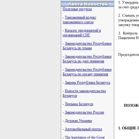
1. Утвердить
за счет сред
Полезные ресурсы
2. Считать у
-
Таможенный кодекс
утвержденно
таможенного союза
закупку това
-
Каталог предприятий и
3. Контроль
организаций СНГ
Пацкевича Н
-
Законодательство Республики
Беларусь по темам
Председате
-
Законодательство Республики
Беларусь по дате принятия
-
Законодательство Республики
Беларусь по органу принятия
         
         
-
Законы Республики Беларусь
         
         
-
Новости законодательства
Беларуси
-
Тюрьмы Беларуси
ПОЛОЖЕ
-
Законодательство России
-
Деловая Украина
1. ОБЩИЕ
-
Автомобильный портал
-
The legislation of the Great