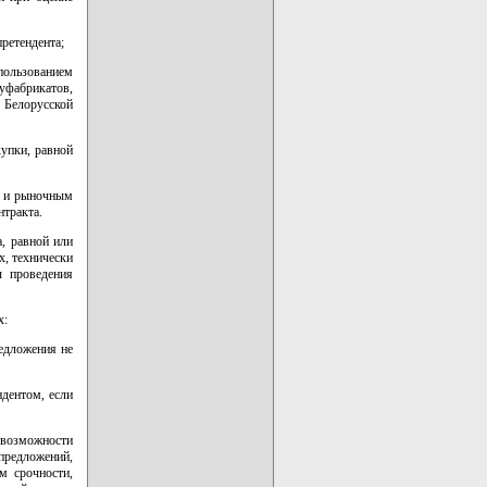
претендента;
пользованием
фабрикатов,
 Белорусской
купки, равной
е и рыночным
нтракта.
, равной или
, технически
ы проведения
х:
едложения не
ндентом, если
евозможности
предложений,
м срочности,