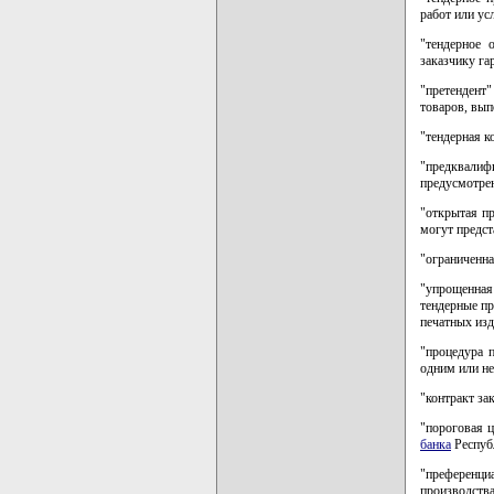
работ или ус
"тендерное 
заказчику га
"претендент
товаров, вып
"тендерная к
"предквали
предусмотре
"открытая пр
могут предст
"ограниченна
"упрощенная
тендерные п
печатных изд
"процедура 
одним или н
"контракт за
"пороговая ц
банка
Республ
"преференци
производств