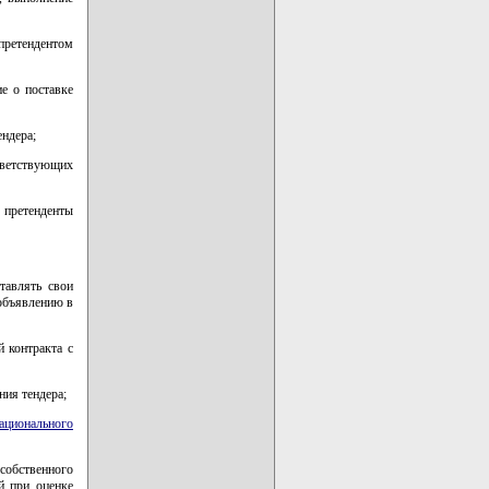
претендентом
е о поставке
ендера;
ветствующих
е претенденты
тавлять свои
объявлению в
 контракта с
ния тендера;
ационального
собственного
й при оценке