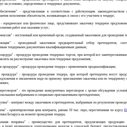
луг на условиях, определенных в тендерных документах;
обеспечение" - представленная в соответствии с действующим законодательством 
рантия исполнения обязательств, возникающих в связи с его участием в тендере;
" - юридическое или физическое лицо, представившее заказчику тендерное предложени
олнении работ или оказании услуг;
омиссия" - постоянный или временный орган, создаваемый заказчиком для проведения т
фикация" - проводимый заказчиком предварительный отбор претендентов, соот
нным тендерными документами квалификационным данным;
оцедура" - процедура проведения тендерных торгов, при которой все заинтересованны
авлять на рассмотрение заказчика свои тендерные предложения;
я процедура" - процедура проведения тендера с применением предквалификации;
 процедура" - процедура проведения тендера, при которой претенденты могут предс
редложения в письменном виде по прямому приглашению заказчика или по тендерному 
аниях;
переговоров" - это проведение конкурентных переговоров с целью обсуждения условий
есколькими выбранными и специально приглашенными претендентами;
купки" - контракт между заказчиком и претендентом, выбранным по результатам проведе
ена" - ориентировочная цена контракта, равная 10 тыс. евро, пересчитанная по курсу
Н
ики Беларусь на момент проведения тендера;
альная поправка" - преимущество для претендентов, предлагающих продукцию 
а и (или) являющихся плательщиками налогов в городской бюджет, предоставляемо