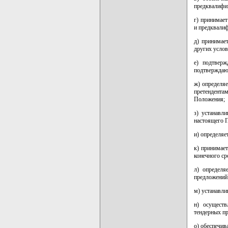
предквалифик
г) принимает
и предквали
д) принимает
других услов
е) подтверж
подтверждаю
ж) определя
претендент
Положения;
з) устанавл
настоящего 
и) определяе
к) принимае
конечного ср
л) определя
предложений 
м) устанавли
н) осуществ
тендерных п
о) обеспечив