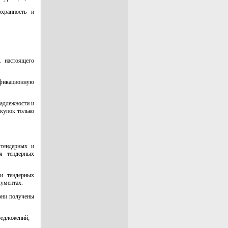
хранность и
. настоящего
ификационную
надлежности и
купок только
 тендерных и
я тендерных
чи тендерных
кументах.
они получены
редложений;