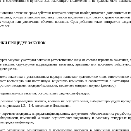
 в соответствии с пунктом 3.3. настоящего Положения и не должны быть вызван
кновении в течение срока действия контракта закупки необходимости в дополнительных
авщика, осуществляющего поставку товаров по данному контракту, с целью частичной
х товаров или увеличения объемов поставок. Срок действия таких контрактов закуп
ех лет.
НИКИ ПРОЦЕДУР ЗАКУПОК
дурах закупок участвуют заказчик (ответственное лицо из состава персонала заказчика, 
ие закупок структурное подразделение заказчика, временно или постоянно действующ
претенденты.
итель заказчика в установленном порядке назначает должностное лицо, ответственное 
здает временную или постоянную тендерную комиссию в соответствии с настоящим
ротокол заседания тендерной комиссии, заключает контракт закупки (договор).
ведении закупок заказчик осуществляет следующие функции:
 решение о проведении закупок, времени их осуществления, выбирает процедуру прове
ии с пунктами 1.3. - 1.4. настоящего Положения;
т перечень тендерных и предквалификационных документов, обеспечивает их разработку
обходимости, изменений, а также осуществляет подготовку и рассылку тендерных п
 на предквалификацию;
вает разъяснение возникающих у претендентов вопросов в отношении содержания