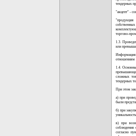
тендерных п
"акцепт" - с
"продукция 
собственны
комплектующ
торгово-про
1.3. Проведе
или превыша
Информация 
отношениям М
1.4. Основн
превышающей
сложных тов
тендерных то
При этом зак
а) при пров
были предста
б) при закуп
уникальност
в) при возн
соблюдения 
согласно пу