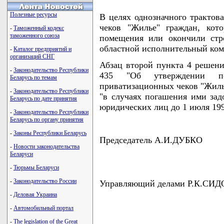
Полезные ресурсы
В целях однозначного трактов
чеков "Жилье" граждан, кот
-
Таможенный кодекс
таможенного союза
помещения или окончили стр
областной исполнительный ко
-
Каталог предприятий и
организаций СНГ
Абзац второй пункта 4 решени
-
Законодательство Республики
435 "Об утверждении п
Беларусь по темам
приватизационных чеков "Жилье
-
Законодательство Республики
"в случаях погашения ими зад
Беларусь по дате принятия
юридических лиц до 1 июля 199
-
Законодательство Республики
Беларусь по органу принятия
-
Законы Республики Беларусь
Председатель А.И.ДУБКО
-
Новости законодательства
Беларуси
-
Тюрьмы Беларуси
-
Законодательство России
Управляющий делами Р.К.СИ
-
Деловая Украина
-
Автомобильный портал
-
The legislation of the Great