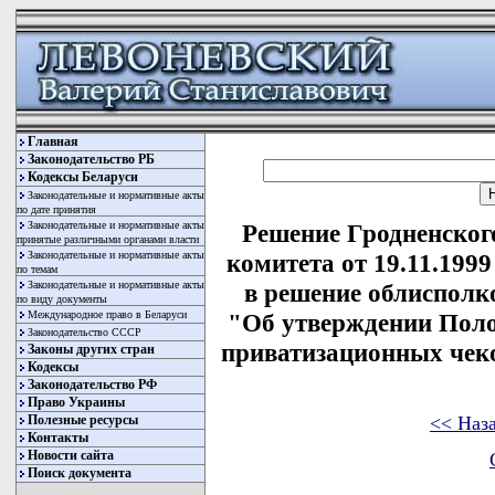
Главная
Законодательство РБ
Кодексы Беларуси
Законодательные и нормативные акты
по дате принятия
Законодательные и нормативные акты
Решение Гродненског
принятые различными органами власти
Законодательные и нормативные акты
комитета от 19.11.199
по темам
Законодательные и нормативные акты
в решение облисполко
по виду документы
Международное право в Беларуси
"Об утверждении Поло
Законодательство СССР
приватизационных чеко
Законы других стран
Кодексы
Законодательство РФ
Право Украины
<< Наз
Полезные ресурсы
Контакты
Новости сайта
Поиск документа