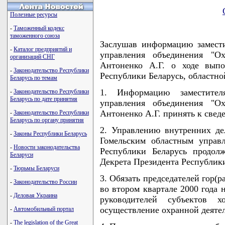
Полезные ресурсы
-
Таможенный кодекс
таможенного союза
Заслушав информацию замести
-
Каталог предприятий и
управления объединения "О
организаций СНГ
Антоненко А.Г. о ходе выпо
-
Законодательство Республики
Республики Беларусь, областн
Беларусь по темам
1. Информацию заместителя
-
Законодательство Республики
Беларусь по дате принятия
управления объединения "О
Антоненко А.Г. принять к свед
-
Законодательство Республики
Беларусь по органу принятия
2. Управлению внутренних д
-
Законы Республики Беларусь
Гомельским областным управ
-
Новости законодательства
Республики Беларусь продол
Беларуси
Декрета Президента Республики
-
Тюрьмы Беларуси
3. Обязать председателей гор(
-
Законодательство России
во втором квартале 2000 года 
-
Деловая Украина
руководителей субъектов х
осуществление охранной деяте
-
Автомобильный портал
-
The legislation of the Great