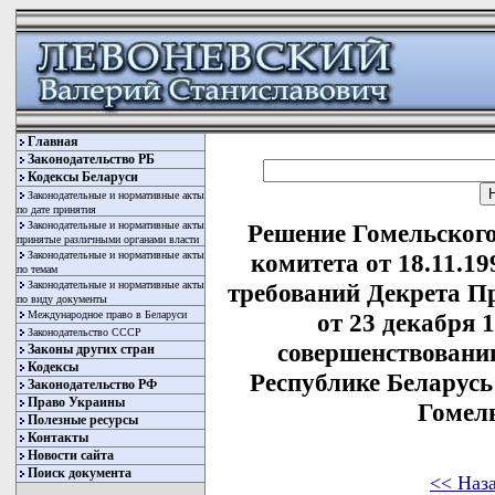
Главная
Законодательство РБ
Кодексы Беларуси
Законодательные и нормативные акты
по дате принятия
Законодательные и нормативные акты
Решение Гомельского
принятые различными органами власти
Законодательные и нормативные акты
комитета от 18.11.1
по темам
Законодательные и нормативные акты
требований Декрета П
по виду документы
Международное право в Беларуси
от 23 декабря 1
Законодательство СССР
совершенствовани
Законы других стран
Кодексы
Республике Беларусь
Законодательство РФ
Право Украины
Гомел
Полезные ресурсы
Контакты
Новости сайта
Поиск документа
<< Наз