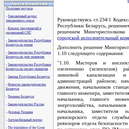
Полезные ресурсы
-
Таможенный кодекс
Руководствуясь ст.234/1 Коде
таможенного союза
Республики Беларусь, решением
-
Каталог предприятий и
решением Мингорисполкома
организаций СНГ
городской исполнительный ком
-
Законодательство Республики
Беларусь по темам
Дополнить решение Мингориспо
-
Законодательство Республики
1.10 следующего содержания:
Беларусь по дате принятия
"1.10. Мастеров и инспек
-
Законодательство Республики
озеленению (зеленхозов) р
Беларусь по органу принятия
ливневой канализации и
-
Законы Республики Беларусь
администраций районов; на
-
Новости законодательства
движения, начальников станц
Беларуси
главного инженера, заместител
-
Тюрьмы Беларуси
начальника, главного инже
-
Законодательство России
энергохозяйства, начальнико
начальника, заместителя 
-
Деловая Украина
ревизорского отдела служб
-
Автомобильный портал
ревизоров отдела безопасности
-
The legislation of the Great