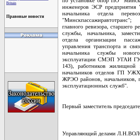
по установке опор ПО "Минскг
Britain
инженеров ЭСР предприятия "
начальника отдела перев
Правовые новости
"Минскпассажиравтотранс"; 
главного ревизора, старшего р
службы, начальника, замест
отдела организации пассаж
управления транспорта и свя
начальника службы нового
эксплуатации СМЭП УГАИ ГУВ
143), работников жилищной
начальников отделов ГП УЖХ
ЖРЭО районов, начальников, 
эксплуатационных служб".
Первый заместитель председа
Управляющий делами Л.Н.В