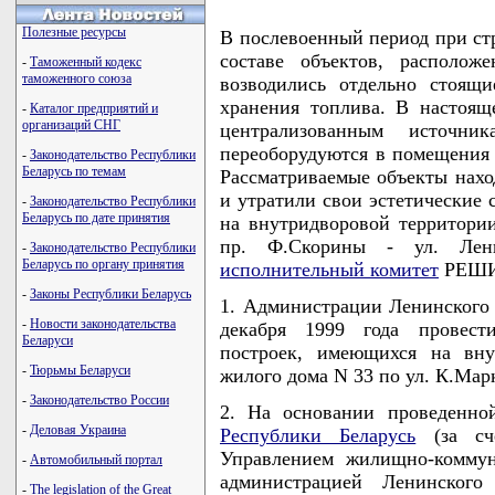
Полезные ресурсы
В послевоенный период при ст
составе объектов, располож
-
Таможенный кодекс
таможенного союза
возводились отдельно стоящи
хранения топлива. В настоя
-
Каталог предприятий и
организаций СНГ
централизованным источни
переоборудуются в помещения 
-
Законодательство Республики
Беларусь по темам
Рассматриваемые объекты нахо
и утратили свои эстетические 
-
Законодательство Республики
Беларусь по дате принятия
на внутридворовой территори
пр. Ф.Скорины - ул. Ле
-
Законодательство Республики
Беларусь по органу принятия
исполнительный комитет
РЕШИ
-
Законы Республики Беларусь
1. Администрации Ленинского 
-
Новости законодательства
декабря 1999 года провест
Беларуси
построек, имеющихся на вну
-
Тюрьмы Беларуси
жилого дома N 33 по ул. К.Мар
-
Законодательство России
2. На основании проведенно
-
Деловая Украина
Республики Беларусь
(за сче
Управлением жилищно-коммун
-
Автомобильный портал
администрацией Ленинского
-
The legislation of the Great