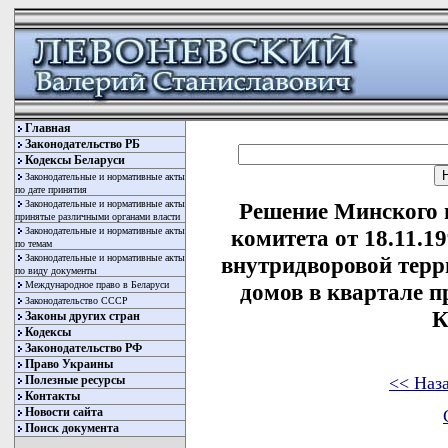
Главная
Законодательство РБ
Кодексы Беларуси
Законодательные и нормативные акты
по дате принятия
Законодательные и нормативные акты
Решение Минского 
принятые различными органами власти
Законодательные и нормативные акты
комитета от 18.11.1
по темам
Законодательные и нормативные акты
внутридворовой тер
по виду документы
Международное право в Беларуси
домов в квартале п
Законодательство СССР
К
Законы других стран
Кодексы
Законодательство РФ
Право Украины
<< Наз
Полезные ресурсы
Контакты
Новости сайта
Поиск документа