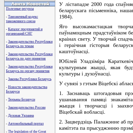
У лiстападзе 2000 года спаўня
Полезные ресурсы
беларускага пiсьменнiка, наша
1984).
-
Таможенный кодекс
таможенного союза
Яго высокамастацкая творч
-
Каталог предприятий и
паўнамоцным прадстаўнiком бел
организаций СНГ
краiнах свету. У творчай спад
-
Законодательство Республики
i гераiчная гiсторыя белару
Беларусь по темам
каштоўнасцi.
-
Законодательство Республики
Беларусь по дате принятия
Юбiлей Уладзiмiра Караткевiч
-
Законодательство Республики
культурным жыццi, якая буд
Беларусь по органу принятия
культуры i духоўнасцi.
-
Законы Республики Беларусь
У сувязi з гэтым Вiцебскi абл
-
Новости законодательства
Беларуси
1. Заснаваць штогадовыя прэ
ушанавання памяцi знакамiта
-
Тюрьмы Беларуси
жыцця i творчасцi i заахво
-
Законодательство России
Вiцебскай вобласцi.
-
Деловая Украина
2. Зацвердзiць Палажэнне аб прэ
-
Автомобильный портал
камiтэта па прысуджэнню прэмiй
-
The legislation of the Great