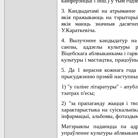
канферэнцыi i iнш.) у тым годзе
3. Кандыдатамi на атрыманне 
якiя пражываюць на тэрыторыi
якiя маюць значныя дасягне
У.Караткевiча.
4. Вылучэнне кандыдатур на
саюзы, аддзелы культуры ра
Вiцебскага аблвыканкама i гарв
культуры i мастацтва, працоўн
5. Да 1 верасня кожнага года
прысуджэнню прэмiй наступны
1) "у галiне лiтаратуры" - апуб
тэатрах п'есы;
2) "за прапаганду жыцця i тво
характарыстыка на суiскальнiка
iнфармацыi, альбомы, фотаздымкi
Матэрыялы падаюцца па адрас
упраўленне культуры аблвыканк