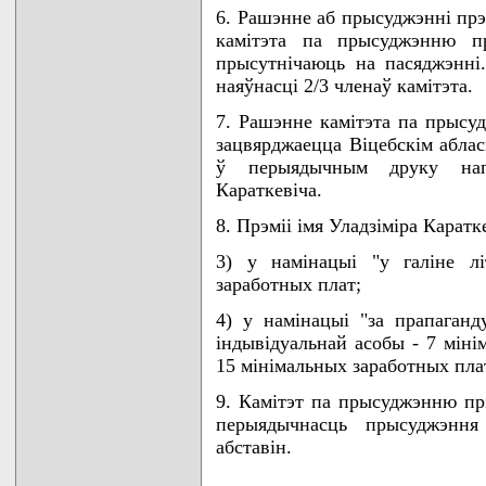
6. Рашэнне аб прысуджэннi пр
камiтэта па прысуджэнню пр
прысутнiчаюць на пасяджэнн
наяўнасцi 2/3 членаў камiтэта.
7. Рашэнне камiтэта па прысуд
зацвярджаецца Вiцебскiм абла
ў перыядычным друку напя
Караткевiча.
8. Прэмii iмя Уладзiмiра Карат
3) у намiнацыi "у галiне л
заработных плат;
4) у намiнацыi "за прапаганд
iндывiдуальнай асобы - 7 мiнi
15 мiнiмальных заработных пла
9. Камiтэт па прысуджэнню прэ
перыядычнасць прысуджэння
абставiн.