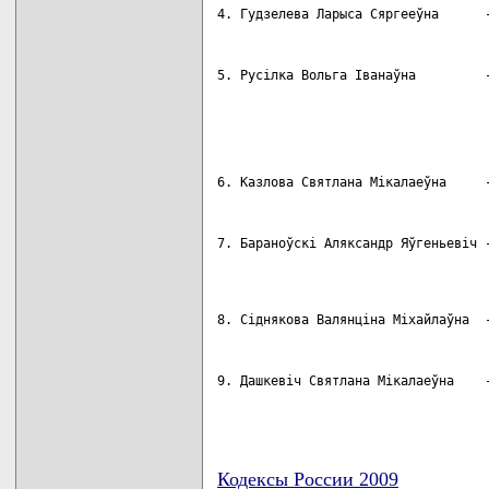
4. Гудзелева Ларыса Сяргееўна      -
5. Русiлка Вольга Iванаўна         -
                                    
                                    
                                    
6. Казлова Святлана Мiкалаеўна     -
7. Бараноўскi Аляксандр Яўгеньевiч -
                                    
8. Сiднякова Валянцiна Мiхайлаўна  -
9. Дашкевiч Святлана Мiкалаеўна    -
                                    
                                   
Кодексы России 2009