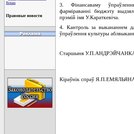
Britain
3. Фiнансаваму ўпраўлен
фармiраваннi бюджэту выдзя
Правовые новости
прэмiй iмя У.Караткевiча.
4. Кантроль за выкананнем да
ўпраўлення культуры аблвыка
Старшыня У.П.АНДРЭЙЧАНК
Кiраўнiк спраў Я.П.ЕМЯЛЬЯН