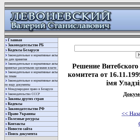
Главная
Законодательство РБ
Кодексы Беларуси
Законодательные и нормативные акты
по дате принятия
Законодательные и нормативные акты
Решение Витебского
принятые различными органами власти
Законодательные и нормативные акты
комитета от 16.11.199
по темам
Законодательные и нормативные акты
iмя Уладз
по виду документы
Международное право в Беларуси
Докум
Законодательство СССР
Законы других стран
Кодексы
Законодательство РФ
<< Наз
Право Украины
Полезные ресурсы
Контакты
Новости сайта
Поиск документа