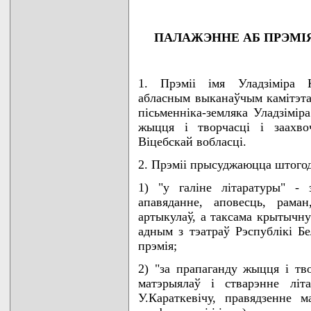
ПАЛАЖЭННЕ АБ ПРЭМIЯ
1. Прэмii iмя Уладзiмiра К
абласным выканаўчым камiтэта
пiсьменнiка-земляка Уладзiмiр
жыцця i творчасцi i заахво
Вiцебскай вобласцi.
2. Прэмii прысуджаюцца штогод
1) "у галiне лiтаратуры" -
апавяданне, аповесць, раман
артыкулаў, а таксама крытычну
адным з тэатраў Рэспублiкi Бе
прэмiя;
2) "за прапаганду жыцця i тво
матэрыялаў i стварэнне лiт
У.Караткевiчу, правядзенне м