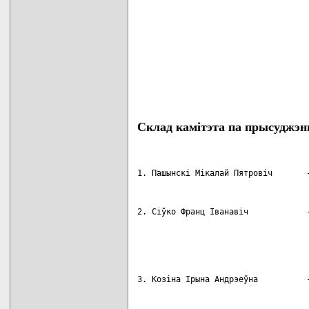
Cклад камiтэта па прысуджэн
1. Пашынскi Мiкалай Пятровiч       -
2. Сiўко Франц Iванавiч            -
                                    
                                    
                                    
3. Козiна Iрына Андрэеўна          -