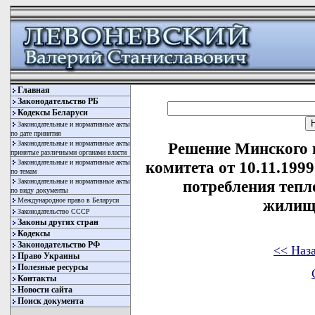
Главная
Законодательство РБ
Кодексы Беларуси
Законодательные и нормативные акты
по дате принятия
Законодательные и нормативные акты
Решение Минского 
принятые различными органами власти
Законодательные и нормативные акты
комитета от 10.11.199
по темам
Законодательные и нормативные акты
потребления тепл
по виду документы
Международное право в Беларуси
жилищ
Законодательство СССР
Законы других стран
Кодексы
Законодательство РФ
<< Наз
Право Украины
Полезные ресурсы
Контакты
Новости сайта
Поиск документа