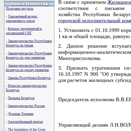
В связи с принятием
Жилищног
соответствии с письмом М
Полезные ресурсы
хозяйства Республики Белару
-
Таможенный кодекс
городской исполнительный ком
таможенного союза
-
Каталог предприятий и
1. Установить с 01.10.1999 но
организаций СНГ
1 кв.м общей площади, равную 
-
Законодательство Республики
2. Данное решение вступае
Беларусь по темам
информационно-аналитиче
-
Законодательство Республики
Мингорисполкома.
Беларусь по дате принятия
-
Законодательство Республики
3. Признать утратившим си
Беларусь по органу принятия
16.10.1997 N 900 "Об утвержд
-
Законы Республики Беларусь
для расчетов жилищных субсид
-
Новости законодательства
Беларуси
-
Тюрьмы Беларуси
Председатель исполкома В.В
-
Законодательство России
-
Деловая Украина
-
Автомобильный портал
Управляющий делами Л.Н.В
-
The legislation of the Great