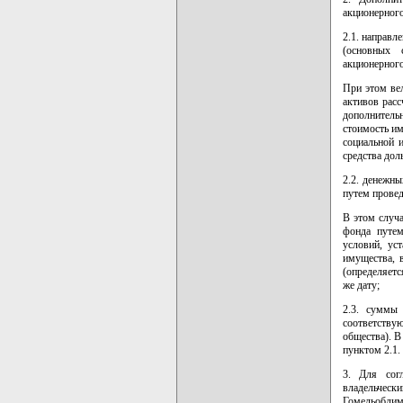
акционерного
2.1. направл
(основных 
акционерного
При этом ве
активов расс
дополнительн
стоимость им
социальной 
средства дол
2.2. денежн
путем провед
В этом случа
фонда путем
условий, ус
имущества, 
(определяетс
же дату;
2.3. суммы 
соответств
общества). В
пунктом 2.1.
3. Для сог
владельческ
Гомельоблим