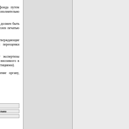
 фонда путем
ополнительно
а должен быть
плен печатью
дтверждающие
ы переоценки
т экспертизы
 ввозимого в
стициями).
ение органу,
ельна