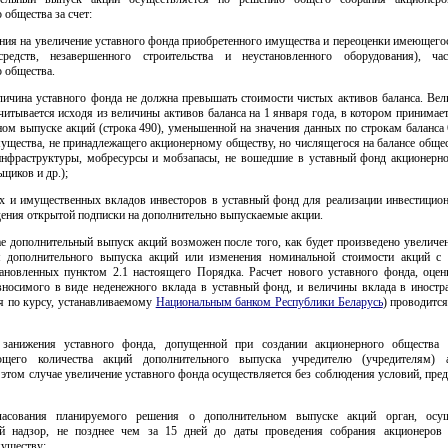
 общества за счет:
ения на увеличение уставного фонда приобретенного имущества и переоценки имеющег
средств, незавершенного строительства и неустановленного оборудования), ча
 общества.
личина уставного фонда не должна превышать стоимости чистых активов баланса. Вел
читывается исходя из величины активов баланса на 1 января года, в котором принимае
ом выпуске акций (строка 490), уменьшенной на значения данных по строкам баланса 
ущества, не принадлежащего акционерному обществу, но числящегося на балансе обще
инфраструктуры, мобресурсы и мобзапасы, не вошедшие в уставный фонд акционерно
ьщиков и др.);
ых и имущественных вкладов инвесторов в уставный фонд для реализации инвестицион
ения открытой подписки на дополнительно выпускаемые акции.
е дополнительный выпуск акций возможен после того, как будет произведено увеличе
 дополнительного выпуска акций или изменения номинальной стоимости акций с
тановленных пунктом 2.1 настоящего Порядка. Расчет нового уставного фонда, оцен
вносимого в виде неденежного вклада в уставный фонд, и величины вклада в иностр
я по курсу, устанавливаемому
Национальным банком Республики Беларусь
) проводится
занижения уставного фонда, допущенной при создании акционерного общества 
ующего количества акций дополнительного выпуска учредителю (учредителям) а
 этом случае увеличение уставного фонда осуществляется без соблюдения условий, пр
ласования планируемого решения о дополнительном выпуске акций орган, осу
ий надзор, не позднее чем за 15 дней до даты проведения собрания акционеров 
уществу: