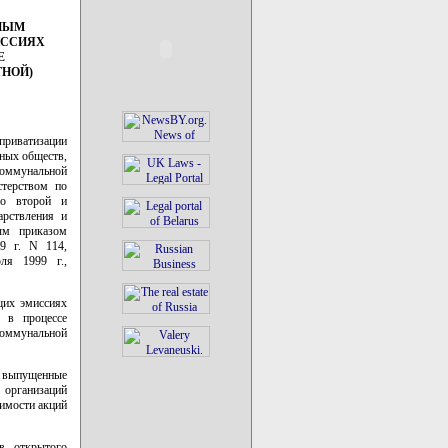
НЫМ
ИССИЯХ
Е
ТНОЙ)
приватизации
ных обществ,
коммунальной
стерством по
 о второй и
арствления и
ным приказом
9 г. N 114,
ля 1999 г.,
щих эмиссиях
 в процессе
коммунальной
и, выпущенные
 организаций
оимости акций
в открытого