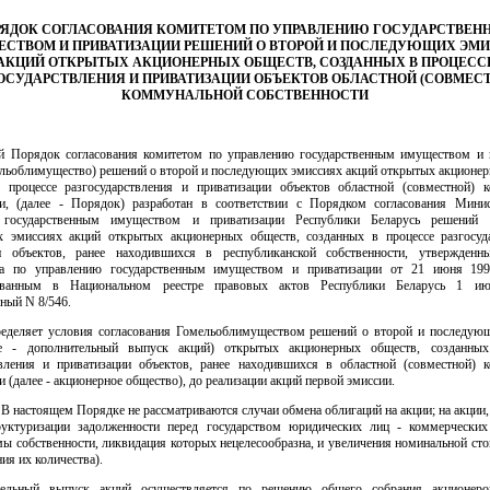
РЯДОК СОГЛАСОВАНИЯ КОМИТЕТОМ ПО УПРАВЛЕНИЮ ГОСУДАРСТВЕН
СТВОМ И ПРИВАТИЗАЦИИ РЕШЕНИЙ О ВТОРОЙ И ПОСЛЕДУЮЩИХ ЭМ
АКЦИЙ ОТКРЫТЫХ АКЦИОНЕРНЫХ ОБЩЕСТВ, СОЗДАННЫХ В ПРОЦЕСС
ОСУДАРСТВЛЕНИЯ И ПРИВАТИЗАЦИИ ОБЪЕКТОВ ОБЛАСТНОЙ (СОВМЕС
КОММУНАЛЬНОЙ СОБСТВЕННОСТИ
й Порядок согласования комитетом по управлению государственным имуществом и 
мельоблимущество) решений о второй и последующих эмиссиях акций открытых акционер
 процессе разгосударствления и приватизации объектов областной (совместной) 
ти, (далее - Порядок) разработан в соответствии с Порядком согласования Мини
 государственным имуществом и приватизации Республики Беларусь решений
 эмиссиях акций открытых акционерных обществ, созданных в процессе разгосуд
и объектов, ранее находившихся в республиканской собственности, утвержден
ва по управлению государственным имуществом и приватизации от 21 июня 199
рованным в Национальном реестре правовых актов Республики Беларусь 1 ию
ный N 8/546.
еделяет условия согласования Гомельоблимуществом решений о второй и последую
ее - дополнительный выпуск акций) открытых акционерных обществ, созданных
твления и приватизации объектов, ранее находившихся в областной (совместной) 
и (далее - акционерное общество), до реализации акций первой эмиссии.
В настоящем Порядке не рассматриваются случаи обмена облигаций на акции; на акци
руктуризации задолженности перед государством юридических лиц - коммерческих
ы собственности, ликвидация которых нецелесообразна, и увеличения номинальной ст
ния их количества).
тельный выпуск акций осуществляется по решению общего собрания акционеро