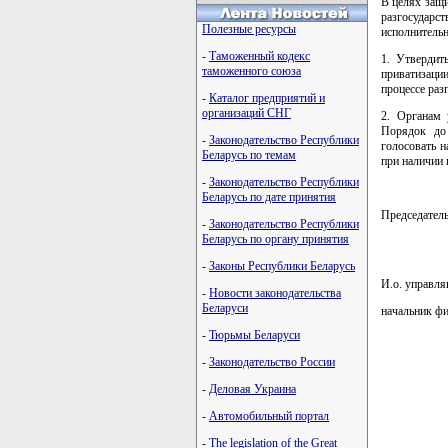
В целях защи
разгосударст
Полезные ресурсы
исполнитель
-
Таможенный кодекс
1. Утвердит
таможенного союза
приватизаци
процессе раз
-
Каталог предприятий и
организаций СНГ
2. Органам 
Порядок до 
-
Законодательство Республики
голосовать н
Беларусь по темам
при наличии
-
Законодательство Республики
Беларусь по дате принятия
Председате
-
Законодательство Республики
Беларусь по органу принятия
-
Законы Республики Беларусь
И.о. управл
-
Новости законодательства
Беларуси
начальник ф
-
Тюрьмы Беларуси
-
Законодательство России
         
-
Деловая Украина
         
         
-
Автомобильный портал
         
-
The legislation of the Great