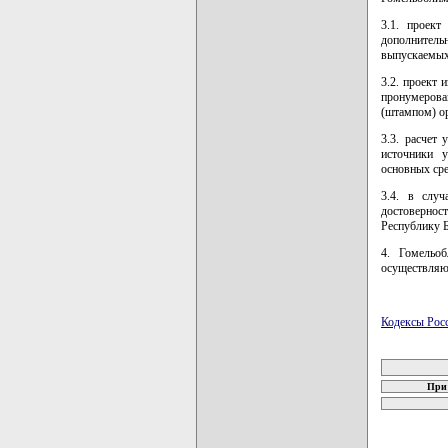
3.1. проект
дополнитель
выпускаемых 
3.2. проект 
пронумерова
(штампом) ор
3.3. расчет
источники у
основных сре
3.4. в случ
достовернос
Республику Б
4. Гомельоб
осуществляю
Кодексы Рос
карта новых
При 