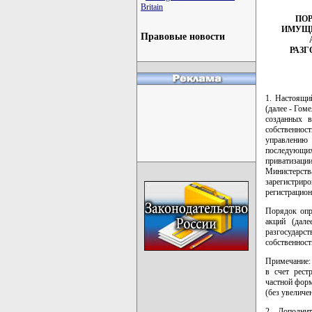
Britain
ПО
ИМУЩЕ
Правовые новости
РАЗГ
1. Настоящи
(далее - Го
созданных в
собственнос
управлению
последующих
приватизаци
Министерст
зарегистри
регистрацион
Порядок опр
акций (дал
разгосударс
собственност
Примечание: 
в счет рест
частной форм
(без увеличе
2. Дополни