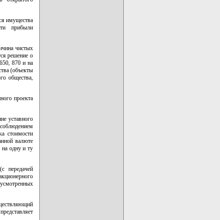
ося имущества
сти прибыли
ичина чистых
тся решение о
650, 870 и на
ства (объекты
го общества,
ного проекта
ние уставного
 соблюдением
ка стоимости
анной валюте
 на одну и ту
(с передачей
кционерного
едусмотренных
ществляющий
представляет