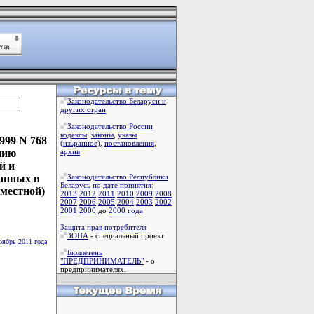
Законодательство Беларуси и
других стран
Законодательство России
кодексы
,
законы
,
указы
999 N 768
(изьранное)
,
постановления
,
нию
архив
й и
анных в
Законодательство Республики
Беларусь по дате принятия
:
вместной)
2013
2012
2011
2010
2009
2008
2007
2006
2005
2004
2003
2002
2001
2000
до
2000 года
Защита прав потребителя
ЗОНА
- специальный проект
оябрь 2011 года
Бюллетень
"ПРЕДПРИНИМАТЕЛЬ"
- о
предпринимателях.