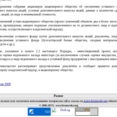
 решения собрания акционеров акционерного общества об увеличении уставного
ного выпуска акций, условия дополнительного выпуска акций, данные о количестве д
акций, их виде и номинальной стоимости;
изменений устава акционерного общества (проект изменений объемом два и более лист
н, прошнурован, заверен подписью уполномоченного на то должностного лица и скре
гана, осуществляющего владельческий надзор);
 увеличения уставного фонда путем дополнительного выпуска акций; документы, по
величения уставного фонда (бухгалтерский баланс общества, сводные материал
дств и др.);
ае, указанном в пункте 2.2 настоящего Порядка, - инвестиционный проект, ак
ти оценки неденежного вклада инвестора (за исключением случаев оценки имущества,
еларусь в виде неденежного вклада в уставный фонд предприятия с иностранными инве
лимущество рассматривает представленные документы и сообщает принятое реш
щему владельческий надзор, и акционерному обществу.
сии 2009
 документов
Разное
полном или частичном использовании материалов сайта ссылка на
pravo.levonevsky.org
обязат
© 2006-2017г. www.levonevsky.org