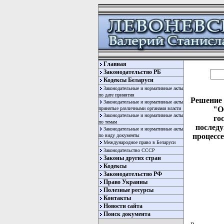
Главная
Законодательство РБ
Кодексы Беларуси
Законодательные и нормативные акты
по дате принятия
Решение 
Законодательные и нормативные акты
"О
принятые различными органами власти
Законодательные и нормативные акты
го
по темам
послед
Законодательные и нормативные акты
процессе
по виду документы
Международное право в Беларуси
Законодательство СССР
Законы других стран
Кодексы
Законодательство РФ
Право Украины
Полезные ресурсы
Контакты
Новости сайта
Поиск документа