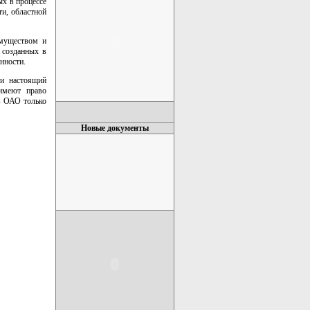
ых в процессе
ти, областной
имуществом и
 созданных в
нности.
ти настоящий
 имеют право
ав ОАО только
Новые документы