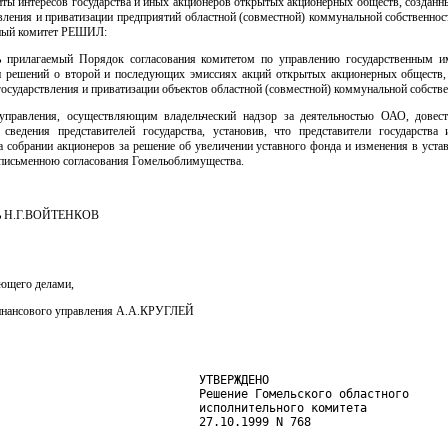
ты интересов государства и иных акционеров открытых акционерных обществ, созданн
вления и приватизации предприятий областной (совместной) коммунальной собственнос
ный комитет РЕШИЛ:
ь прилагаемый Порядок согласования комитетом по управлению государственным 
и решений о второй и последующих эмиссиях акций открытых акционерных обществ,
государствления и приватизации объектов областной (совместной) коммунальной собстве
управления, осуществляющим владельческий надзор за деятельностью ОАО, довес
сведения представителей государства, установив, что представители государства
а собрании акционеров за решение об увеличении уставного фонда и изменения в уст
 письменною согласования Гомельоблимущества.
ль Н.Г.ВОЙТЕНКОВ
яющего делами,
инансового управления А.А.КРУГЛЕЙ
                             УТВЕРЖДЕНО

                             Решение Гомельского областного

                             исполнительного комитета

                             27.10.1999 N 768