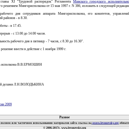
 главы XI "Трудовой распорядок" Регламента
Минского городского исполнительно
о решением Мингорисполкома от 15 мая 1997 г. N 386, изложить в следующей редакции
рабочего дня сотрудников аппарата Мингорисполкома, его комитетов, управлени
й районов - в 8.30.
боты - в 17.45.
рерыв - с 13.00 до 14.00 часов.
ность рабочего дня в пятницу - 7 часов, с 8.30 до 16.30".
 решение ввести в действие с 1 ноября 1999 г.
ль исполкома В.В.ЕРМОШИН
й делами Л.Н.ВОЛОДЬКИНА
сии 2009
 документов
Разное
полном или частичном использовании материалов сайта ссылка на
pravo.levonevsky.org
обязат
© 2006-2017г. www.levonevsky.org