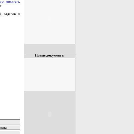
го комитета
,
:
й, отделов и
Новые документы
ельна