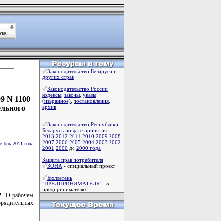
Законодательство Беларуси и
других стран
Законодательство России
кодексы
,
законы
,
указы
9 N 1100
(изьранное)
,
постановления
,
ельного
архив
Законодательство Республики
Беларусь по дате принятия
:
2013
2012
2011
2010
2009
2008
2007
2006
2005
2004
2003
2002
оябрь 2011 года
2001
2000
до
2000 года
Защита прав потребителя
ЗОНА
- специальный проект
Бюллетень
"ПРЕДПРИНИМАТЕЛЬ"
- о
предпринимателях.
2 "О рабочем
орядительных