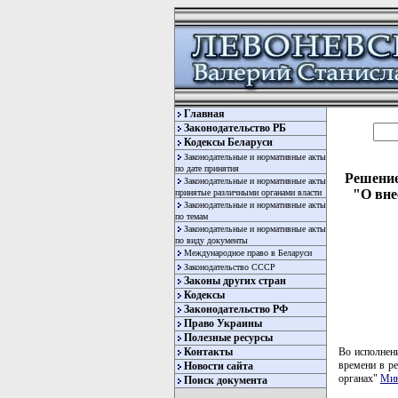
Главная
Законодательство РБ
Кодексы Беларуси
Законодательные и нормативные акты
по дате принятия
Решение
Законодательные и нормативные акты
"О вне
принятые различными органами власти
Законодательные и нормативные акты
по темам
Законодательные и нормативные акты
по виду документы
Международное право в Беларуси
Законодательство СССР
Законы других стран
Кодексы
Законодательство РФ
Право Украины
Полезные ресурсы
Контакты
Во исполнен
времени в р
Новости сайта
органах"
Мин
Поиск документа