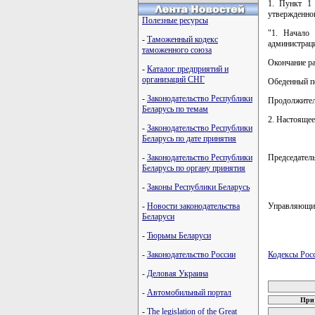
1. Пункт 1
утвержденног
Полезные ресурсы
"1. Начало 
-
Таможенный кодекс
администраци
таможенного союза
Окончание ра
-
Каталог предприятий и
организаций СНГ
Обеденный пе
-
Законодательство Республики
Продолжитель
Беларусь по темам
2. Настоящее
-
Законодательство Республики
Беларусь по дате принятия
-
Законодательство Республики
Председате
Беларусь по органу принятия
-
Законы Республики Беларусь
-
Новости законодательства
Управляющи
Беларуси
-
Тюрьмы Беларуси
-
Законодательство России
Кодексы Рос
-
Деловая Украина
карта новых
-
Автомобильный портал
При 
-
The legislation of the Great