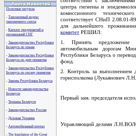
соответствии с заключениями
центра гигиены и эпидемиолог
Полезные ресурсы
комиссионного техническог
-
Таможенный кодекс
соответствует СНиП 2.08.01-8
таможенного союза
для дальнейшего проживан
-
Каталог предприятий и
комитет
РЕШИЛ:
организаций СНГ
1. Принять предложение
-
Законодательство Республики
Беларусь по темам
автомобильным дорогам Мин
Республики Беларусь о перевод
-
Законодательство Республики
Беларусь по дате принятия
фонд.
-
Законодательство Республики
2. Контроль за выполнением
Беларусь по органу принятия
горисполкома (Лукьянович Л.Н.
-
Законы Республики Беларусь
-
Новости законодательства
Беларуси
Первый зам. председателя ис
-
Тюрьмы Беларуси
-
Законодательство России
-
Деловая Украина
Управляющий делами Л.Н.В
-
Автомобильный портал
-
The legislation of the Great