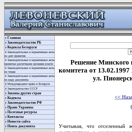
Главная
Законодательство РБ
Кодексы Беларуси
Законодательные и нормативные акты
по дате принятия
Законодательные и нормативные акты
Решение Минского 
принятые различными органами власти
Законодательные и нормативные акты
комитета от 13.02.1997
по темам
Законодательные и нормативные акты
ул. Пионерс
по виду документы
Международное право в Беларуси
Законодательство СССР
Законы других стран
<< Наз
Кодексы
Законодательство РФ
Право Украины
Полезные ресурсы
Контакты
Новости сайта
Учитывая, что отселенный 
Поиск документа