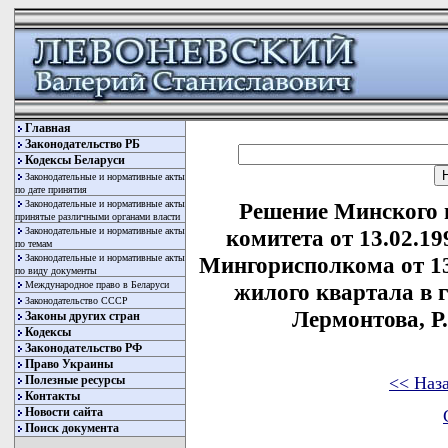
Главная
Законодательство РБ
Кодексы Беларуси
Законодательные и нормативные акты
по дате принятия
Законодательные и нормативные акты
Решение Минского 
принятые различными органами власти
Законодательные и нормативные акты
комитета от 13.02.1
по темам
Законодательные и нормативные акты
Мингорисполкома от 13
по виду документы
Международное право в Беларуси
жилого квартала в 
Законодательство СССР
Лермонтова, Р
Законы других стран
Кодексы
Законодательство РФ
Право Украины
<< Наз
Полезные ресурсы
Контакты
Новости сайта
Поиск документа