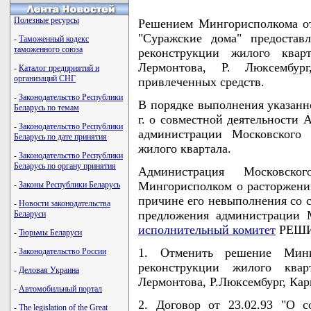
Полезные ресурсы
Решением Мингорисполкома от
"Суражские дома" предостав
-
Таможенный кодекс
таможенного союза
реконструкции жилого квар
Лермонтова, Р. Люксембу
-
Каталог предприятий и
организаций СНГ
привлеченных средств.
-
Законодательство Республики
В порядке выполнения указанно
Беларусь по темам
г. о совместной деятельности
-
Законодательство Республики
администрации Московского 
Беларусь по дате принятия
жилого квартала.
-
Законодательство Республики
Беларусь по органу принятия
Администрация Московск
Мингорисполком о расторжении
-
Законы Республики Беларусь
причине его невыполнения со 
-
Новости законодательства
предложения администрации 
Беларуси
исполнительный комитет
РЕШИ
-
Тюрьмы Беларуси
1. Отменить решение Мин
-
Законодательство России
реконструкции жилого квар
-
Деловая Украина
Лермонтова, Р.Люксембург, Кар
-
Автомобильный портал
2. Договор от 23.02.93 "О 
-
The legislation of the Great