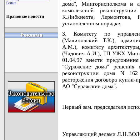
дома", Мингорисполкома и а
Britain
комплексной реконструкци
К.Либкнехта, Лермонтова, Р
Правовые новости
установленном порядке.
3. Комитету по управлен
(Малиновский Т.К.), админи
А.М.), комитету архитектуры
(Чадович А.И.), ГП УЖХ Минго
01.04.97 внести предложен
"Суражские дома" решения 
реконструкции дома N 162
расторжения договора купли-п
АО "Суражские дома".
Первый зам. председателя ис
Управляющий делами Л.Н.В