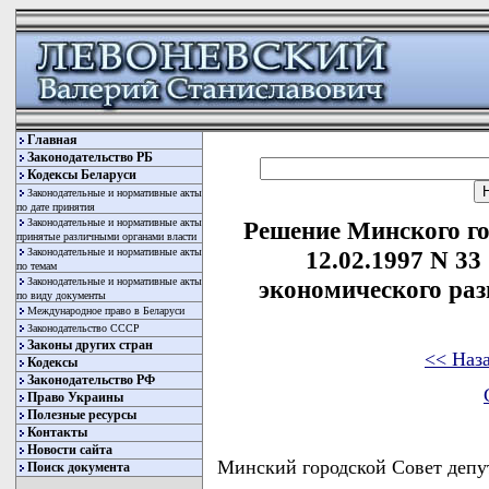
Главная
Законодательство РБ
Кодексы Беларуси
Законодательные и нормативные акты
по дате принятия
Законодательные и нормативные акты
Решение Минского го
принятые различными органами власти
Законодательные и нормативные акты
12.02.1997 N 33
по темам
Законодательные и нормативные акты
экономического раз
по виду документы
Международное право в Беларуси
Законодательство СССР
Законы других стран
<< Наз
Кодексы
Законодательство РФ
Право Украины
Полезные ресурсы
Контакты
Новости сайта
Минский городской Совет деп
Поиск документа