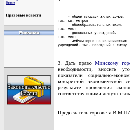
Britain
Правовые новости
     - общей площади жилых домов,

тыс. кв. метров                     
     - общеобразовательных школ,

тыс. мест                           
     - дошкольных учреждений,

тыс. мест                           
     - амбулаторно-поликлинических

учреждений, тыс. посещений в смену 
3. Дать право
Минскому гор
необходимости, вносить у
показатели социально-эконо
конкретной экономической с
результате проведения экон
соответствующими депутатски
Председатель горсовета В.М