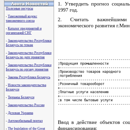
1. Утвердить прогноз социаль
Полезные ресурсы
1997 год.
-
Таможенный кодекс
2. Считать важнейшими 
таможенного союза
экономического развития г.Минс
-
Каталог предприятий и
организаций СНГ
-
Законодательство Республики
Беларусь по темам
-
Законодательство Республики
Беларусь по дате принятия
------------------------------------
¦Продукция промышленности           
-
Законодательство Республики
+-----------------------------------
Беларусь по органу принятия
¦Производство товаров народного     
¦потребления                        
-
Законы Республики Беларусь
+-----------------------------------
¦Розничный товарооборот             
-
Новости законодательства
+-----------------------------------
Беларуси
¦Платные услуги населению           
+-----------------------------------
-
Тюрьмы Беларуси
¦в том числе бытовые услуги         
-----------------------------------
-
Законодательство России
-
Деловая Украина
-
Автомобильный портал
Ввод в действие объектов со
финансирования:
-
The legislation of the Great