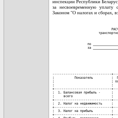
инспекции Республики Беларус
за несвоевременную уплату с
Законом "О налогах и сборах, 
                                РАСЧ
                   по ______________
                   за _____________
--------------------------------+---
¦           Показатель          ¦  П
¦                               ¦ пл
¦                               ¦   
+-------------------------------+---
¦  1. Балансовая прибыль -      ¦   
¦     всего                     ¦   
+-------------------------------+---
¦  2. Налог на недвижимость     ¦   
+-------------------------------+---
¦  3. Налог на прибыль          ¦   
+-------------------------------+---