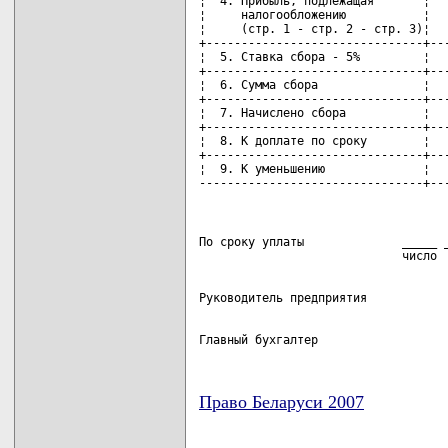
¦  4. Прибыль, подлежащая       ¦   
¦     налогообложению           ¦   
¦     (стр. 1 - стр. 2 - стр. 3)¦   
+-------------------------------+---
¦  5. Ставка сбора - 5%         ¦   
+-------------------------------+---
¦  6. Сумма сбора               ¦   
+-------------------------------+---
¦  7. Начислено сбора           ¦   
+-------------------------------+---
¦  8. К доплате по сроку        ¦   
+-------------------------------+---
¦  9. К уменьшению              ¦   
--------------------------------+--
По сроку уплаты              _____ _
Главный бухгалтер
Право Беларуси 2007
карта новых документов