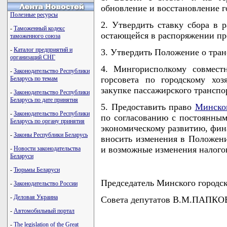
обновление и восстановление г
Полезные ресурсы
2. Утвердить ставку сбора в 
-
Таможенный кодекс
остающейся в распоряжении пр
таможенного союза
-
Каталог предприятий и
3. Утвердить Положение о тра
организаций СНГ
4. Мингорисполкому совмест
-
Законодательство Республики
горсовета по городскому хо
Беларусь по темам
закупке пассажирского транспо
-
Законодательство Республики
Беларусь по дате принятия
5. Предоставить право
Минском
-
Законодательство Республики
по согласованию с постоянным
Беларусь по органу принятия
экономическому развитию, фина
-
Законы Республики Беларусь
вносить изменения в Положени
и возможные изменения налогов
-
Новости законодательства
Беларуси
-
Тюрьмы Беларуси
Председатель Минского городс
-
Законодательство России
-
Деловая Украина
Совета депутатов В.М.ПАПК
-
Автомобильный портал
-
The legislation of the Great