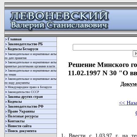
Главная
Законодательство РБ
Кодексы Беларуси
Законодательные и нормативные акты
по дате принятия
Законодательные и нормативные акты
Решение Минского го
принятые различными органами власти
Законодательные и нормативные акты
11.02.1997 N 30 "О в
по темам
Законодательные и нормативные акты
Докум
по виду документы
Международное право в Беларуси
Законодательство СССР
Законы других стран
Кодексы
<< Наз
Законодательство РФ
Право Украины
Полезные ресурсы
Контакты
Новости сайта
Поиск документа
1. Ввести с 1.03.97 г. на т