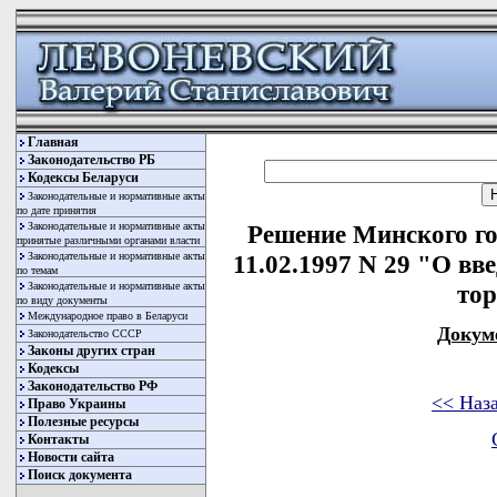
Главная
Законодательство РБ
Кодексы Беларуси
Законодательные и нормативные акты
по дате принятия
Законодательные и нормативные акты
Решение Минского го
принятые различными органами власти
Законодательные и нормативные акты
11.02.1997 N 29 "О вв
по темам
Законодательные и нормативные акты
тор
по виду документы
Международное право в Беларуси
Докум
Законодательство СССР
Законы других стран
Кодексы
Законодательство РФ
<< Наз
Право Украины
Полезные ресурсы
Контакты
Новости сайта
Поиск документа