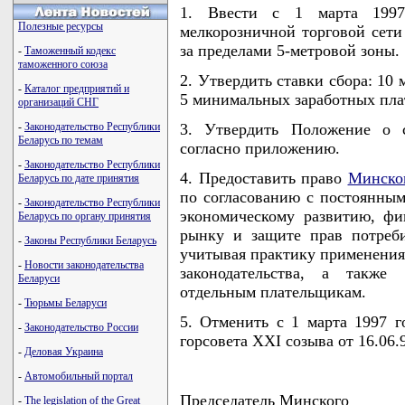
1. Ввести с 1 марта 1997
Полезные ресурсы
мелкорозничной торговой сети
за пределами 5-метровой зоны.
-
Таможенный кодекс
таможенного союза
2. Утвердить ставки сбора: 10
-
Каталог предприятий и
5 минимальных заработных плат 
организаций СНГ
-
Законодательство Республики
3. Утвердить Положение о с
Беларусь по темам
согласно приложению.
-
Законодательство Республики
4. Предоставить право
Минском
Беларусь по дате принятия
по согласованию с постоянным
-
Законодательство Республики
экономическому развитию, фи
Беларусь по органу принятия
рынку и защите прав потреб
-
Законы Республики Беларусь
учитывая практику применения
-
Новости законодательства
законодательства, а также 
Беларуси
отдельным плательщикам.
-
Тюрьмы Беларуси
5. Отменить с 1 марта 1997 
-
Законодательство России
горсовета XXI созыва от 16.06.9
-
Деловая Украина
-
Автомобильный портал
Председатель Минского
-
The legislation of the Great