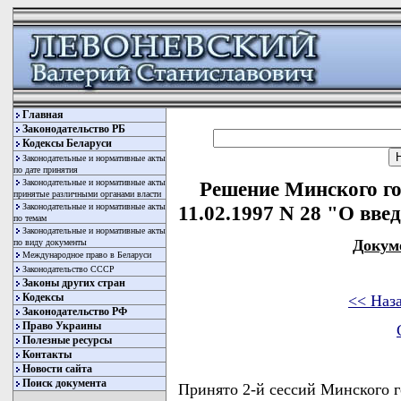
Главная
Законодательство РБ
Кодексы Беларуси
Законодательные и нормативные акты
по дате принятия
Законодательные и нормативные акты
Решение Минского го
принятые различными органами власти
Законодательные и нормативные акты
11.02.1997 N 28 "О вве
по темам
Законодательные и нормативные акты
Докум
по виду документы
Международное право в Беларуси
Законодательство СССР
Законы других стран
Кодексы
<< Наз
Законодательство РФ
Право Украины
Полезные ресурсы
Контакты
Новости сайта
Поиск документа
Принято 2-й сессий Минского г