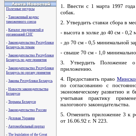
1. Ввести с 1 марта 1997 года
Полезные ресурсы
собак.
-
Таможенный кодекс
таможенного союза
2. Утвердить ставки сбора в ме
-
Каталог предприятий и
- высота в холке до 40 см - 0,
организаций СНГ
- до 70 см - 0,5 минимальной з
-
Законодательство Республики
Беларусь по темам
- свыше 70 см - 1,0 минимально
-
Законодательство Республики
Беларусь по дате принятия
3. Утвердить Положение о
-
Законодательство Республики
приложению.
Беларусь по органу принятия
4. Предоставить право
Минском
-
Законы Республики Беларусь
по согласованию с постоянн
-
Новости законодательства
экономическому развитию и б
Беларуси
учитывая практику примен
-
Тюрьмы Беларуси
налогового законодательства.
-
Законодательство России
5. Отменить приложение 3 к р
-
Деловая Украина
от 16.06.92 г. N 223.
-
Автомобильный портал
-
The legislation of the Great