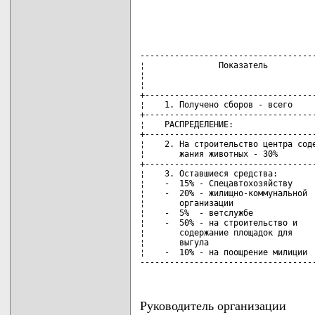
------------------------------------
¦               Показатель          
¦                                   
¦                                   
+-----------------------------------
¦    1. Получено сборов - всего     
+-----------------------------------
¦    РАСПРЕДЕЛЕНИЕ:                 
+-----------------------------------
¦    2. На строительство центра соде
¦       жания животных - 30%        
+-----------------------------------
¦    3. Оставшиеся средства:        
¦    -  15% - Спецавтохозяйству     
¦    -  20% - жилищно-коммунальной  
¦       организации                 
¦    -  5%  - ветслужбе             
¦    -  50% - на строительство и    
¦       содержание площадок для     
¦       выгула                      
¦    -  10% - на поощрение милиции  
-----------------------------------
Руководитель организации