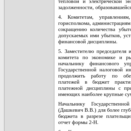
тепловой и электрической э
задолженности, образовавшейс
4. Комитетам, управлениям
горисполкома, администрациям
сокращению количества убы
допускаемых ими убытков, уст
финансовой дисциплины.
5. Заместителю председателя 
комитета по экономике и р
начальнику финансового упр
Государственной налоговой и
продолжить работу по обе
платежей в бюджет практик
платежной дисциплины с при
имеющих наиболее крупные су
Начальнику Государственн
(Дашкевич В.В.) для более глу
бюджета в разрезе плательщи
отчет формы 2-Н.