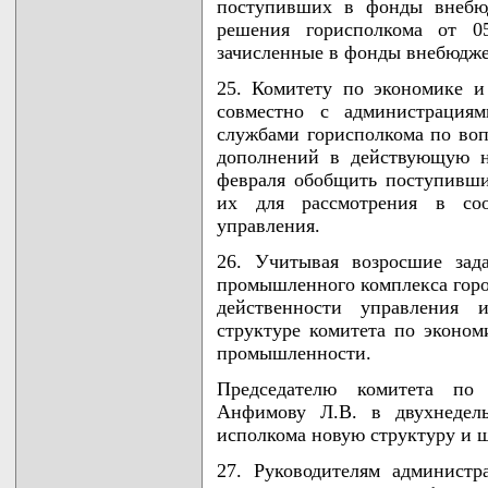
поступивших в фонды внебюд
решения горисполкома от 05
зачисленные в фонды внебюджет
25. Комитету по экономике 
совместно с администрациям
службами горисполкома по во
дополнений в действующую н
февраля обобщить поступивши
их для рассмотрения в соо
управления.
26. Учитывая возросшие зад
промышленного комплекса горо
действенности управления 
структуре комитета по эконо
промышленности.
Председателю комитета п
Анфимову Л.В. в двухнедель
исполкома новую структуру и ш
27. Руководителям администр