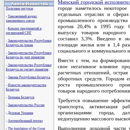
Минский городской исполните
городе наметилось некоторое
Полезные ресурсы
отдельных отраслях и сферах
-
Таможенный кодекс
промышленного производства 
таможенного союза
против 20,4% в 1995 году. 
-
Каталог предприятий и
выпуску товаров народного 
организаций СНГ
составил 3,3%. Введено в э
-
Законодательство Республики
площади жилья или в 1,4 раза
Беларусь по темам
социального и коммунального н
-
Законодательство Республики
Беларусь по дате принятия
Вместе с тем, на формирован
-
Законодательство Республики
свое негативное влияние пр
Беларусь по органу принятия
расчетных отношений, острая
-
Законы Республики Беларусь
оборотных средств. Городом 
роста промышленного произ
-
Новости законодательства
Беларуси
товаров народного потребления
-
Тюрьмы Беларуси
Требуется повышение эффекти
-
Законодательство России
транспорта, активизация р
организациями города, да
-
Деловая Украина
недопущению массового высвоб
-
Автомобильный портал
Выполнение доходной части 
-
The legislation of the Great