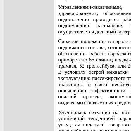
Управлениями-заказчиками
здравоохранения, образовани
недостаточно проводится ра
недопущению распыления 
осуществляется должный контро
Сложное положение в городе 
подвижного состава, изношенн
обеспечения работы городског
приобретено 66 единиц подвижн
трамвая, 52 троллейбуса, или 
В условиях острой нехватки
эксплуатацию пассажирского т
транспорта и связи необхо
повышению эффективности р
оплатой проезда, экономн
выделяемых бюджетных средст
Улучшилась ситуация на потр
устойчивой тенденцией нара
услуг, ликвидацией товарно
товарооборот по всем каналам