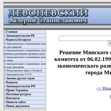
Главная
Законодательство РБ
Кодексы Беларуси
Законодательные и нормативные акты
по дате принятия
Законодательные и нормативные акты
Решение Минского 
принятые различными органами власти
Законодательные и нормативные акты
комитета от 06.02.19
по темам
Законодательные и нормативные акты
экономического раз
по виду документы
Международное право в Беларуси
города Ми
Законодательство СССР
Законы других стран
Кодексы
Законодательство РФ
<< Наз
Право Украины
Полезные ресурсы
Контакты
Новости сайта
Поиск документа