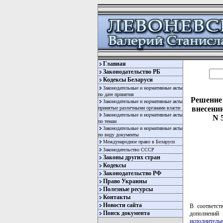
Главная
Законодательство РБ
Кодексы Беларуси
Законодательные и нормативные акты
по дате принятия
Решение 
Законодательные и нормативные акты
внесении
принятые различными органами власти
Законодательные и нормативные акты
N 
по темам
Законодательные и нормативные акты
по виду документы
Международное право в Беларуси
Законодательство СССР
Законы других стран
Кодексы
Законодательство РФ
Право Украины
Полезные ресурсы
Контакты
Новости сайта
В соответс
Поиск документа
дополнени
исполнитель