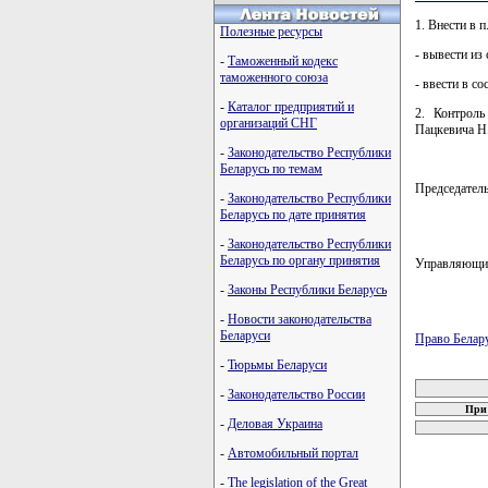
1. Внести в 
Полезные ресурсы
- вывести из
-
Таможенный кодекс
таможенного союза
- ввести в с
-
Каталог предприятий и
2. Контроль
организаций СНГ
Пацкевича Н
-
Законодательство Республики
Беларусь по темам
Председате
-
Законодательство Республики
Беларусь по дате принятия
-
Законодательство Республики
Беларусь по органу принятия
Управляющи
-
Законы Республики Беларусь
-
Новости законодательства
Беларуси
Право Белар
-
Тюрьмы Беларуси
карта новых
-
Законодательство России
При 
-
Деловая Украина
-
Автомобильный портал
-
The legislation of the Great