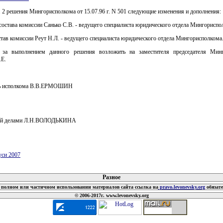
п. 2 решения Мингорисполкома от 15.07.96 г. N 501 следующие изменения и дополнения:
 состава комиссии Санько С.В. - ведущего специалиста юридического отдела Мингориспо
остав комиссии Реут Н.Л. - ведущего специалиста юридического отдела Мингорисполкома
 за выполнением данного решения возложить на заместителя председателя Мин
.Е.
ль исполкома В.В.ЕРМОШИН
й делами Л.Н.ВОЛОДЬКИНА
уси 2007
 документов
Разное
полном или частичном использовании материалов сайта ссылка на
pravo.levonevsky.org
обязат
© 2006-2017г. www.levonevsky.org