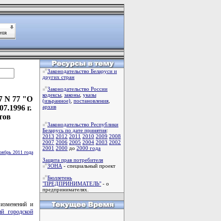
Законодательство Беларуси и
других стран
Законодательство России
кодексы
,
законы
,
указы
7 N 77 "О
(изьранное)
,
постановления
,
7.1996 г.
архив
тов
Законодательство Республики
Беларусь по дате принятия
:
2013
2012
2011
2010
2009
2008
2007
2006
2005
2004
2003
2002
2001
2000
до
2000 года
оябрь 2011 года
Защита прав потребителя
ЗОНА
- специальный проект
Бюллетень
"ПРЕДПРИНИМАТЕЛЬ"
- о
предпринимателях.
 изменений и
й городской