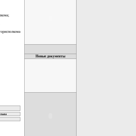
лкома;
.
горисполкома
Новые документы
ельна