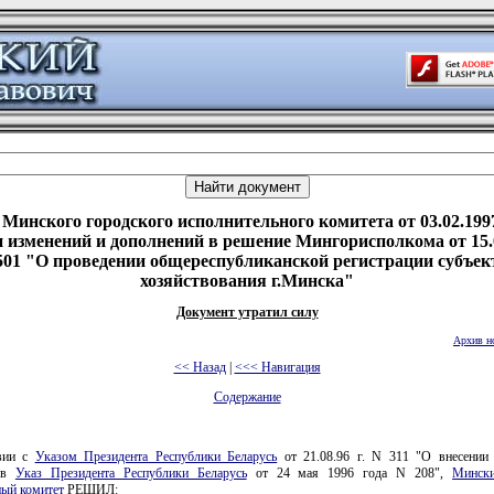
Минского городского исполнительного комитета от 03.02.199
 изменений и дополнений в решение Мингорисполкома от 15.0
501 "О проведении общереспубликанской регистрации субъек
хозяйствования г.Минска"
Документ утратил силу
Архив н
<< Назад
|
<<< Навигация
Содержание
твии с
Указом Президента Республики Беларусь
от 21.08.96 г. N 311 "О внесении
й в
Указ Президента Республики Беларусь
от 24 мая 1996 года N 208",
Мински
ный комитет
РЕШИЛ: