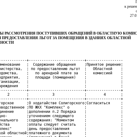
к реше
27.0
ТЫ РАССМОТРЕНИЯ ПОСТУПИВШИХ ОБРАЩЕНИЙ В ОБЛАСТНУЮ КОМИ
 ПРЕДОСТАВЛЕНИЯ ЛЬГОТ ЗА ПОМЕЩЕНИЯ В ЗДАНИЯХ ОБЛАСТНОЙ
ННОСТИ
-------------+--------------------------+-----------------

именование   ¦  Содержание обращения    ¦Принятое решение¦

нистерства,  ¦ по предоставлению льгот  ¦   Областной    ¦

едомства,    ¦   по арендной плате за   ¦   комиссией    ¦

едприятия,   ¦   площади (помещения)    ¦                ¦

ганизации,   ¦                          ¦                ¦

чреждения    ¦                          ¦                ¦

-------------+--------------------------+----------------+

    2        ¦           3              ¦        4       ¦

-------------+--------------------------+----------------+

горское      ¦О ходатайстве Солигорского¦Согласиться     ¦

зводственное ¦ПО ЖКХ "Комплекс" о       ¦                ¦

динение      ¦дополнении п.2 Порядка    ¦                ¦

щно-         ¦уточнением следующего     ¦                ¦

унального    ¦содержания: "Моментом     ¦                ¦

йства        ¦оплаты следует считать    ¦                ¦

плекс"       ¦день предоставления       ¦                ¦

кой областной¦платежного документа      ¦                ¦
