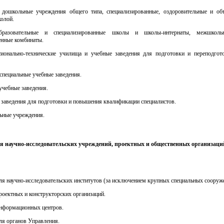
е дошкольные учреждения общего типа, специализированные, оздоровительные и об
колой.
бразовательные и специализированные школы и школы-интернаты, межшколь
енные комбинаты.
сионально-технические училища и учебные заведения для подготовки и переподгот
 специальные учебные заведения.
учебные заведения.
 заведения для подготовки и повышения квалификации специалистов.
ьные учреждения.
ля научно-исследовательских учреждений, проектных и общественных организаци
для научно-исследовательских институтов (за исключением крупных специальных сооруж
проектных и конструкторских организаций.
информационных центров.
для органов Управления.