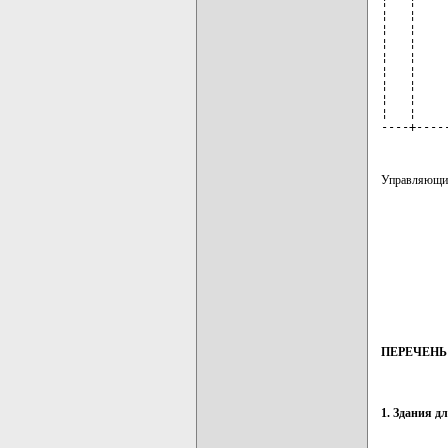
¦   ¦    
¦   ¦    
¦   ¦    
¦   ¦    
¦   ¦    
¦   ¦    
¦   ¦    
¦   ¦    
¦   ¦    
----+----
Управляющ
ПЕРЕЧЕНЬ
1. Здания д