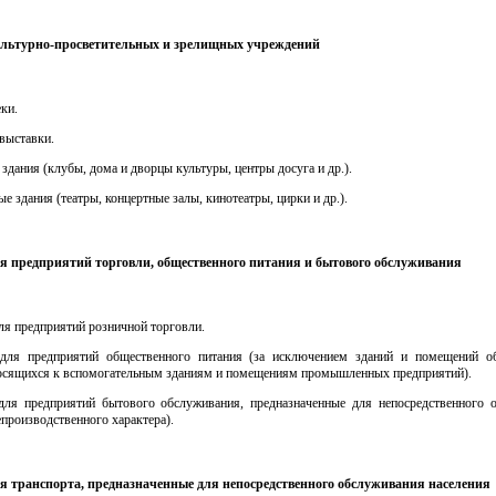
культурно-просветительных и зрелищных учреждений
еки.
 выставки.
 здания (клубы, дома и дворцы культуры, центры досуга и др.).
ые здания (театры, концертные залы, кинотеатры, цирки и др.).
ля предприятий торговли, общественного питания и бытового обслуживания
для предприятий розничной торговли.
 для предприятий общественного питания (за исключением зданий и помещений о
носящихся к вспомогательным зданиям и помещениям промышленных предприятий).
 для предприятий бытового обслуживания, предназначенные для непосредственного 
епроизводственного характера).
ля транспорта, предназначенные для непосредственного обслуживания населения