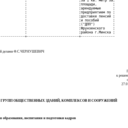
             ¦                          ¦за 1 кв. метр за¦

             ¦                          ¦площади,        ¦

             ¦                          ¦арендуемые      ¦

             ¦                          ¦предприятием по ¦

             ¦                          ¦доставке пенсий ¦

             ¦                          ¦и пособий       ¦

             ¦                          ¦("ДПП")         ¦

             ¦                          ¦Фрунзенского    ¦

             ¦                          ¦района г.Минска ¦

-------------+--------------------------+-----------------
ий делами Ф.С.ЧЕРНУШЕВИЧ
к реше
27.0
 ГРУПП ОБЩЕСТВЕННЫХ ЗДАНИЙ, КОМПЛЕКСОВ И СООРУЖЕНИЙ
ля образования, воспитания и подготовки кадров