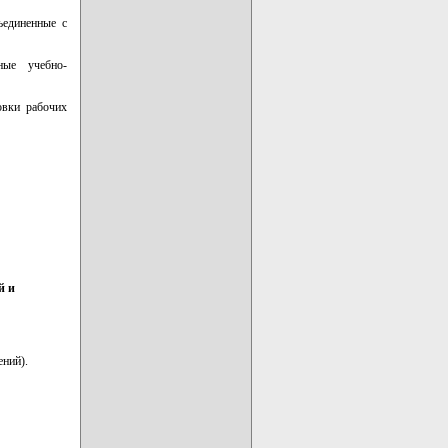
ъединенные с
ные учебно-
овки рабочих
й и
ений).