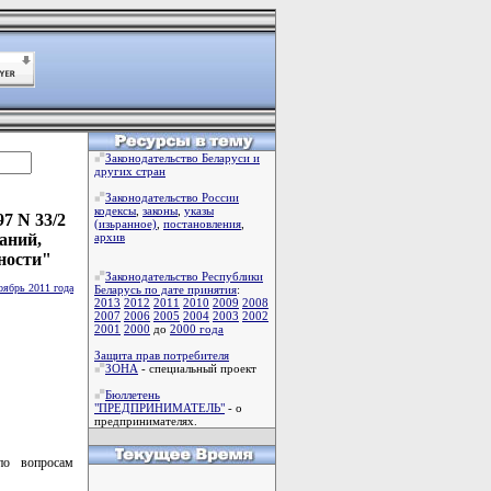
Законодательство Беларуси и
других стран
Законодательство России
кодексы
,
законы
,
указы
7 N 33/2
(изьранное)
,
постановления
,
аний,
архив
ности"
Законодательство Республики
оябрь 2011 года
Беларусь по дате принятия
:
2013
2012
2011
2010
2009
2008
2007
2006
2005
2004
2003
2002
2001
2000
до
2000 года
Защита прав потребителя
ЗОНА
- специальный проект
Бюллетень
"ПРЕДПРИНИМАТЕЛЬ"
- о
предпринимателях.
по вопросам