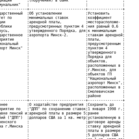
циации       ¦(поручения) в банк"       ¦                ¦

мунальник"   ¦                          ¦                ¦

-------------+--------------------------+----------------+

дарственный  ¦Об установлении           ¦Установить      ¦

тет по       ¦минимальных ставок        ¦коэффициент     ¦

ции          ¦арендной платы,           ¦месторасположе- ¦

ублики       ¦предусмотренных пунктом 4 ¦ния равный 0,6  ¦

русь,        ¦утвержденного Порядка, для¦к минимальным   ¦

дарственное  ¦аэропорта Минск-2.        ¦ставкам арендной¦

приятие      ¦                          ¦платы,          ¦

иональный    ¦                          ¦предусмотренным ¦

порт Минск"  ¦                          ¦пунктом 4       ¦

             ¦                          ¦утвержденного   ¦

             ¦                          ¦Порядка для     ¦

             ¦                          ¦объектов,       ¦

             ¦                          ¦расположенных в ¦

             ¦                          ¦г.Минске, для   ¦

             ¦                          ¦объектов ГП     ¦

             ¦                          ¦"Национальный   ¦

             ¦                          ¦аэропорт Минск",¦

             ¦                          ¦расположенных в ¦

             ¦                          ¦Смолевичском    ¦

             ¦                          ¦районе          ¦

-------------+--------------------------+----------------+

рнее         ¦О ходатайстве предприятия ¦Сохранить до    ¦

приятие по   ¦"ДПП" по сохранению ставок¦1 января 1998 г.¦

авке пенсий и¦арендной платы в размере 5¦ранее           ¦

бий ("ДПП")  ¦долларов США за 1 кв. метр¦установленную в ¦

зенского     ¦                          ¦договоре аренды ¦

на г.Минска  ¦                          ¦ставку арендной ¦

             ¦                          ¦платы в размере ¦

             ¦                          ¦5 долларов США  ¦
