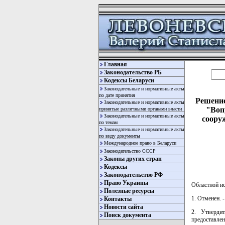
Главная
Законодательство РБ
Кодексы Беларуси
Законодательные и нормативные акты
по дате принятия
Решение
Законодательные и нормативные акты
"Воп
принятые различными органами власти
Законодательные и нормативные акты
соору
по темам
Законодательные и нормативные акты
по виду документы
Международное право в Беларуси
Законодательство СССР
Законы других стран
Кодексы
Законодательство РФ
Право Украины
Областной и
Полезные ресурсы
1. Отменен. 
Контакты
Новости сайта
2. Утверди
Поиск документа
предоставлен