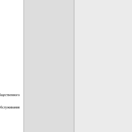
бщественного
обслуживания