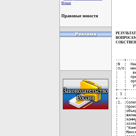
Britain
Правовые новости
РЕЗУЛЬТА
ВОПРОСАМ
СОБСТВЕ
----+----
¦N  ¦  На
¦п/п¦  ми
¦   ¦   в
¦   ¦  пр
¦   ¦  ор
¦   ¦   у
+---+----
¦ 1 ¦    
+---+----
¦1. ¦Соли
¦   ¦прои
¦   ¦объе
¦   ¦жили
¦   ¦комм
¦   ¦хозя
¦   ¦"Ком
¦   ¦Минс