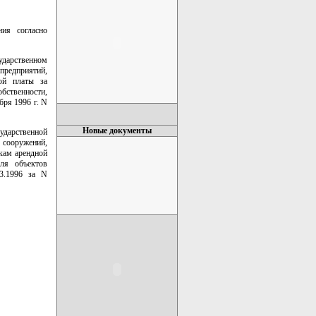
ия согласно
ударственном
предприятий,
ой платы за
бственности,
ря 1996 г. N
Новые документы
дарственной
 сооружений,
кам арендной
ля объектов
03.1996 за N