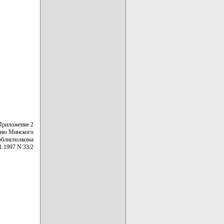
Приложение 2
нию Минского
облисполкома
1.1997 N 33/2