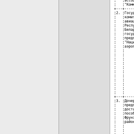
¦   ¦ассо
¦   ¦"Ком
+---+----
¦2. ¦Госу
¦   ¦коми
¦   ¦авиа
¦   ¦Респ
¦   ¦Бела
¦   ¦госу
¦   ¦пред
¦   ¦"Нац
¦   ¦аэро
¦   ¦    
¦   ¦    
¦   ¦    
¦   ¦    
¦   ¦    
¦   ¦    
¦   ¦    
¦   ¦    
¦   ¦    
¦   ¦    
¦   ¦    
+---+----
¦3. ¦Доче
¦   ¦пред
¦   ¦дост
¦   ¦посо
¦   ¦Фрун
¦   ¦райо
¦   ¦    
¦   ¦    