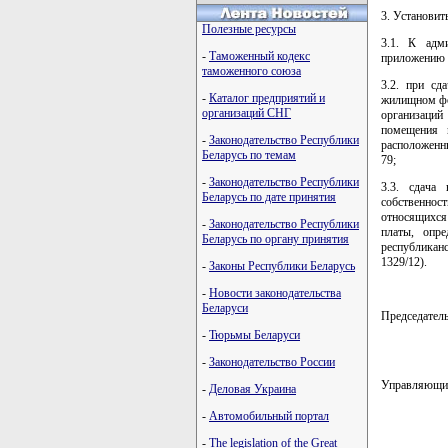
3. Установить
Полезные ресурсы
3.1. К адм
-
Таможенный кодекс
приложению 
таможенного союза
3.2. при сд
-
Каталог предприятий и
жилищном фо
организаций СНГ
организаци
помещения в
-
Законодательство Республики
расположенн
Беларусь по темам
79;
-
Законодательство Республики
3.3. сдача
Беларусь по дате принятия
собственнос
относящихся
-
Законодательство Республики
платы, опр
Беларусь по органу принятия
республикан
1329/12).
-
Законы Республики Беларусь
-
Новости законодательства
Беларуси
Председате
-
Тюрьмы Беларуси
-
Законодательство России
Управляющ
-
Деловая Украина
-
Автомобильный портал
-
The legislation of the Great