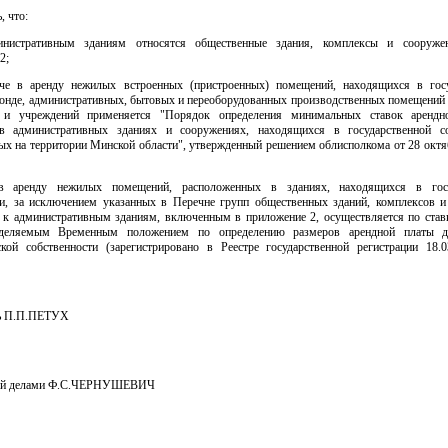
, что:
инистративным зданиям относятся общественные здания, комплексы и сооружен
2;
аче в аренду нежилых встроенных (пристроенных) помещений, находящихся в гос
нде, административных, бытовых и переоборудованных производственных помещений 
й и учреждений применяется "Порядок определения минимальных ставок арендн
 административных зданиях и сооружениях, находящихся в государственной со
ых на территории Минской области", утвержденный решением облисполкома от 28 октяб
 в аренду нежилых помещений, расположенных в зданиях, находящихся в госу
ти, за исключением указанных в Перечне групп общественных зданий, комплексов и
 к административным зданиям, включенным в приложение 2, осуществляется по став
еделяемым Временным положением по определению размеров арендной платы д
ской собственности (зарегистрировано в Реестре государственной регистрации 18.
ль П.П.ПЕТУХ
ий делами Ф.С.ЧЕРНУШЕВИЧ