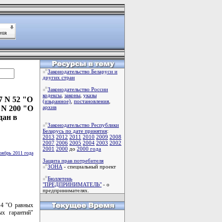
Законодательство Беларуси и
других стран
Законодательство России
кодексы
,
законы
,
указы
7 N 52 "О
(изьранное)
,
постановления
,
 N 200 "О
архив
дан в
Законодательство Республики
Беларусь по дате принятия
:
2013
2012
2011
2010
2009
2008
2007
2006
2005
2004
2003
2002
2001
2000
до
2000 года
оябрь 2011 года
Защита прав потребителя
ЗОНА
- специальный проект
Бюллетень
"ПРЕДПРИНИМАТЕЛЬ"
- о
предпринимателях.
 4 "О равных
ых гарантий"