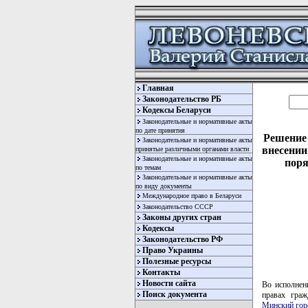
Главная
Законодательство РБ
Кодексы Беларуси
Законодательные и нормативные акты
по дате принятия
Решение 
Законодательные и нормативные акты
внесении
принятые различными органами власти
Законодательные и нормативные акты
поря
по темам
Законодательные и нормативные акты
по виду документы
Международное право в Беларуси
Законодательство СССР
Законы других стран
Кодексы
Законодательство РФ
Право Украины
Полезные ресурсы
Контакты
Новости сайта
Во исполнен
Поиск документа
правах граж
Минский гор