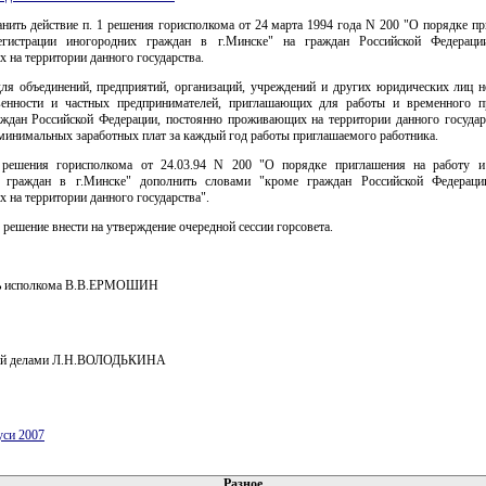
анить действие п. 1 решения горисполкома от 24 марта 1994 года N 200 "О порядке п
егистрации иногородних граждан в г.Минске" на граждан Российской Федерации
на территории данного государства.
для объединений, предприятий, организаций, учреждений и других юридических лиц н
енности и частных предпринимателей, приглашающих для работы и временного 
аждан Российской Федерации, постоянно проживающих на территории данного государс
минимальных заработных плат за каждый год работы приглашаемого работника.
решения горисполкома от 24.03.94 N 200 "О порядке приглашения на работу и
 граждан в г.Минске" дополнить словами "кроме граждан Российской Федераци
на территории данного государства".
 решение внести на утверждение очередной сессии горсовета.
ль исполкома В.В.ЕРМОШИН
й делами Л.Н.ВОЛОДЬКИНА
уси 2007
 документов
Разное