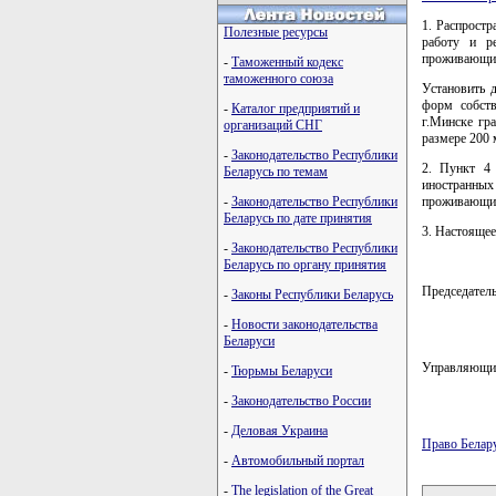
1. Распростр
Полезные ресурсы
работу и р
проживающих 
-
Таможенный кодекс
таможенного союза
Установить 
форм собств
-
Каталог предприятий и
г.Минске гр
организаций СНГ
размере 200 
-
Законодательство Республики
2. Пункт 4 
Беларусь по темам
иностранных
-
Законодательство Республики
проживающих 
Беларусь по дате принятия
3. Настоящее
-
Законодательство Республики
Беларусь по органу принятия
Председате
-
Законы Республики Беларусь
-
Новости законодательства
Беларуси
Управляющи
-
Тюрьмы Беларуси
-
Законодательство России
-
Деловая Украина
Право Белар
-
Автомобильный портал
карта новых
-
The legislation of the Great