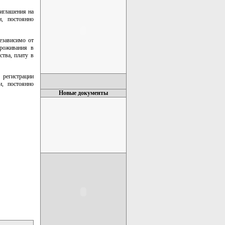
риглашения на
, постоянно
езависимо от
проживания в
тва, плату в
 регистрации
и, постоянно
Новые документы