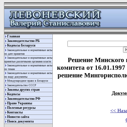
Главная
Законодательство РБ
Кодексы Беларуси
Законодательные и нормативные акты
по дате принятия
Законодательные и нормативные акты
Решение Минского 
принятые различными органами власти
Законодательные и нормативные акты
комитета от 16.01.1997
по темам
Законодательные и нормативные акты
решение Мингорисполко
по виду документы
Международное право в Беларуси
Законодательство СССР
Законы других стран
Докум
Кодексы
Законодательство РФ
Право Украины
Полезные ресурсы
<< Наз
Контакты
Новости сайта
Поиск документа