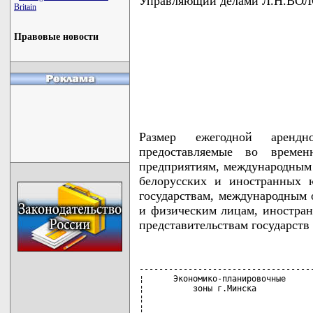
Управляющий делами Л.Н.В
Britain
Правовые новости
Размер ежегодной аренд
предоставляемые во времен
предприятиям, международным 
белорусских и иностранных 
государствам, международным
и физическим лицам, иностра
представительствам государств
------------------------------------
¦      Экономико-планировочные      
¦          зоны г.Минска            
¦                                   
¦                                   