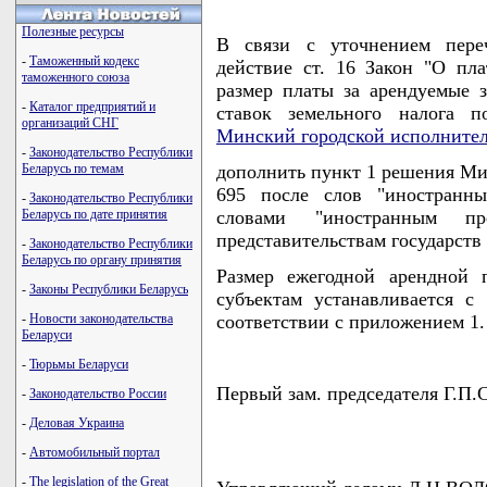
Полезные ресурсы
В связи с уточнением переч
-
Таможенный кодекс
действие ст. 16 Закон "О пл
таможенного союза
размер платы за арендуемые 
-
Каталог предприятий и
ставок земельного налога п
организаций СНГ
Минский городской исполните
-
Законодательство Республики
Беларусь по темам
дополнить пункт 1 решения Мин
695 после слов "иностранн
-
Законодательство Республики
Беларусь по дате принятия
словами "иностранным п
представительствам государств
-
Законодательство Республики
Беларусь по органу принятия
Размер ежегодной арендной 
-
Законы Республики Беларусь
субъектам устанавливается с
-
Новости законодательства
соответствии с приложением 1.
Беларуси
-
Тюрьмы Беларуси
Первый зам. председателя Г.
-
Законодательство России
-
Деловая Украина
-
Автомобильный портал
-
The legislation of the Great